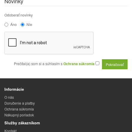
Novinky
Odoberať novinky
Áno
Nie
Prečítal(a) som si a súhlasím s
Ochrana súkromia
Informácie
O nás
Doručenie a platby
Ochrana súkromia
Nákupný poriadok
Služby zákazníkom
Kontakt