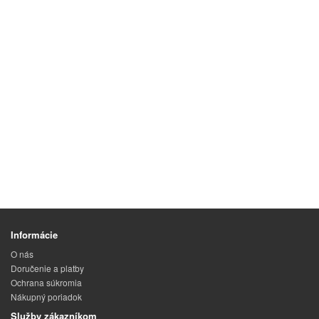
Informácie
O nás
Doručenie a platby
Ochrana súkromia
Nákupný poriadok
Služby zákazníkom