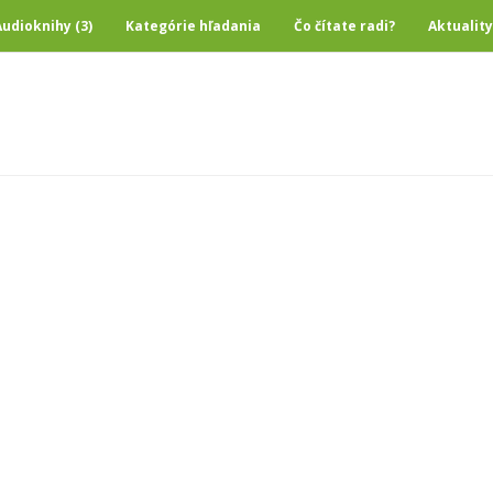
Audioknihy (3)
Kategórie hľadania
Čo čítate radi?
Aktuality