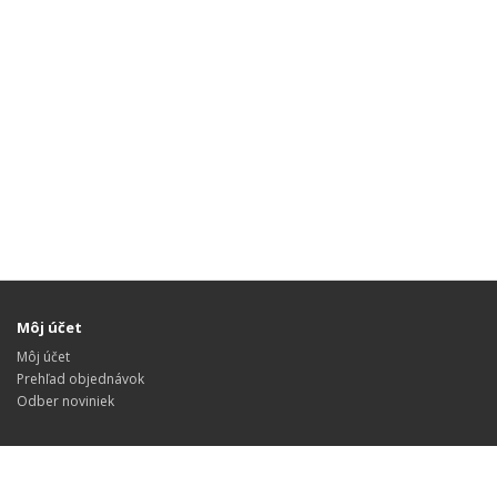
Môj účet
Môj účet
Prehľad objednávok
Odber noviniek