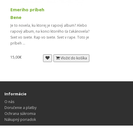
Emeriho príbeh
Bene
Je to novela, ku ktorej je rapový album? Alebo
rapový album, na konci ktorého ťa čakánovela?
Svet vo svete. Rap vo svete. Svet v rape. Toto je
príbeh ...
15,00€
Vložiť do košíka
Informácie
O nás
Doručenie a platby
Ochrana súkromia
Nákupný poriadok