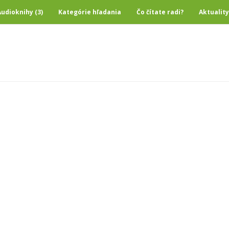
Audioknihy (3)
Kategórie hľadania
Čo čítate radi?
Aktuality