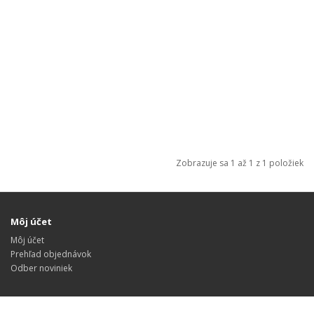
Zobrazuje sa 1 až 1 z 1 položiek
Môj účet
Môj účet
Prehľad objednávok
Odber noviniek