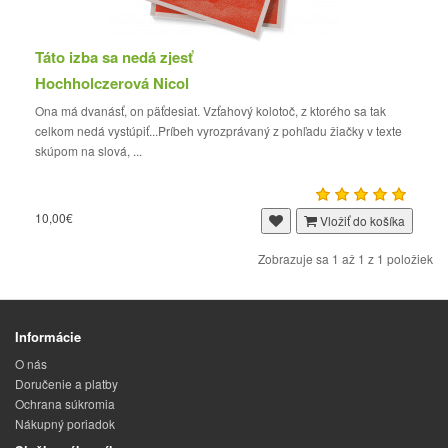
Táto izba sa nedá zjesť
Hochholczerová Nicol
Ona má dvanásť, on päťdesiat. Vzťahový kolotoč, z ktorého sa tak
celkom nedá vystúpiť...Príbeh vyrozprávaný z pohľadu žiačky v texte
skúpom na slová, ...
10,00€
Vložiť do košíka
Zobrazuje sa 1 až 1 z 1 položiek
Informácie
O nás
Doručenie a platby
Ochrana súkromia
Nákupný poriadok