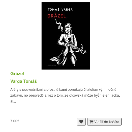
Grázel
Varga Tomáš
Aféry s podvodníkmi a prostitútkami ponúkajú čitateľom výnimočnú
zábavu, no presvedčia tiež o tom, že otcovská môže byť nielen facka,
al...
7,00€
Vložiť do košíka