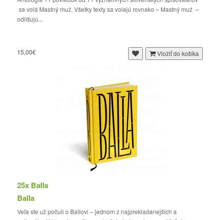
sa volá Mastný muž. Všetky texty sa volajú rovnako – Mastný muž –
odlišujú...
15,00€
Vložiť do košíka
25x Balla
Balla
Veľa ste už počuli o Ballovi – jednom z najprekladanejších a