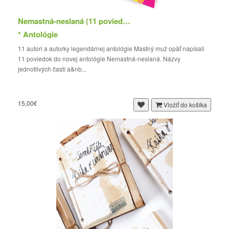
Nemastná-neslaná (11 poviedok)
* Antológie
11 autori a autorky legendárnej antológie Mastný muž opäť napísali
11 poviedok do novej antológie Nemastná-neslaná. Názvy
jednotlivých častí a&nb...
15,00€
Vložiť do košíka