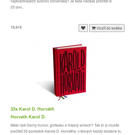
najkvalitnejších autorov Slovenska? Je teda načase prečítať si
25 pov...
19,91€
Vložiť do košíka
33x Karol D. Horváth
Horvath Karol D.
Máte radi čierny humor, grotesku a hlasný smiech? Tak to si musíte
prečítať 33 poviedok Karola D. Horvátha, v ktorých každý dostane to,