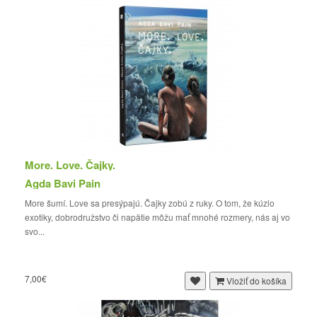
More. Love. Čajky.
Agda Bavi Pain
More šumí. Love sa presýpajú. Čajky zobú z ruky. O tom, že kúzlo
exotiky, dobrodružstvo či napätie môžu mať mnohé rozmery, nás aj vo
svo...
7,00€
Vložiť do košíka