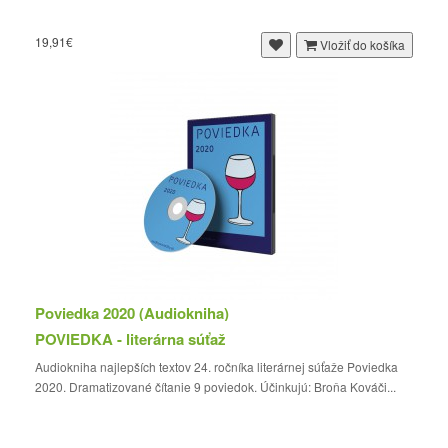
19,91€
Vložiť do košíka
Poviedka 2020 (Audiokniha)
POVIEDKA - literárna súťaž
Audiokniha najlepších textov 24. ročníka literárnej súťaže Poviedka
2020. Dramatizované čítanie 9 poviedok. Účinkujú: Broňa Kováči...