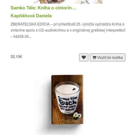
Samko Tále: Kniha o cintoríne (zberateľská edíci...
Kapitáňová Daniela
ZBERATEĽSKÁ EDÍCIA – pri príležitosti 25. výročia vychádza Kniha o
cintoríne spolu s CD-audioknihou a v originálnej grafickej interpretácii
– každá ob...
32,10€
Vložiť do košíka