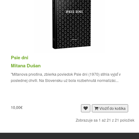
Psie dni
Mitana Dušan
"Mitanova prvotina, zbierka poviedok Psie dni (1970) stihla vyjsť v
poslednej chvíli. Na Slovensku už bola rozbehnutá normalizác...
10,00€
Vložiť do košíka
Zobrazuje sa 1 až 21 z 21 položiek