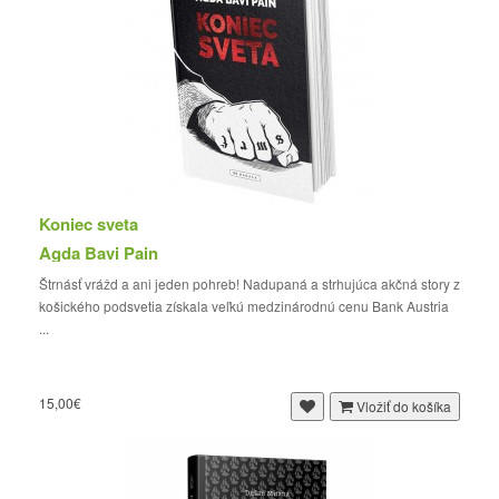
Koniec sveta
Agda Bavi Pain
Štrnásť vrážd a ani jeden pohreb! Nadupaná a strhujúca akčná story z
košického podsvetia získala veľkú medzinárodnú cenu Bank Austria
...
15,00€
Vložiť do košíka