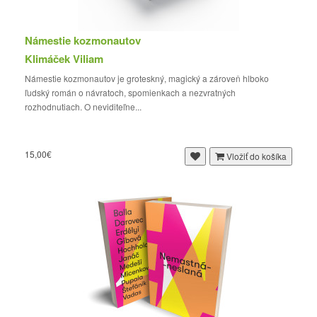
Námestie kozmonautov
Klimáček Viliam
Námestie kozmonautov je groteskný, magický a zároveň hlboko
ľudský román o návratoch, spomienkach a nezvratných
rozhodnutiach. O neviditeľne...
15,00€
Vložiť do košíka