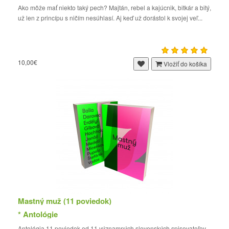
Ako môže mať niekto taký pech? Majtán, rebel a kajúcnik, bitkár a bitý,
už len z princípu s ničím nesúhlasí. Aj keď už dorástol k svojej veľ...
10,00€
Vložiť do košíka
Mastný muž (11 poviedok)
* Antológie
Antológia 11 poviedok od 11 významných slovenských spisovateľov