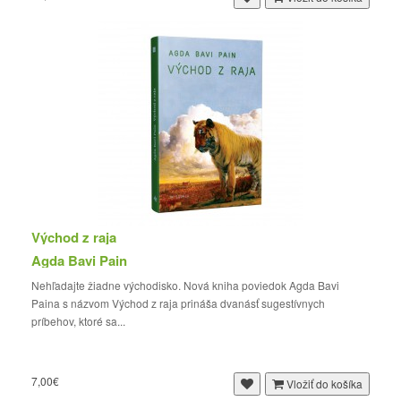
Východ z raja
Agda Bavi Pain
Nehľadajte žiadne východisko. Nová kniha poviedok Agda Bavi
Paina s názvom Východ z raja prináša dvanásť sugestívnych
príbehov, ktoré sa...
7,00€
Vložiť do košíka