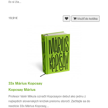
čo si žia...
19,91€
Vložiť do košíka
33x Márius Kopcsay
Kopcsay Márius
Profesor Valér Mikula označil Kopcsayov debut ako jednu z
najlepších slovenských knižiek prelomu storočí. Začítajte sa do
reedície 33x Márius Kopcsay,...