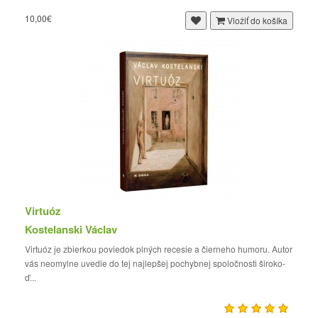
10,00€
Vložiť do košíka
Virtuóz
Kostelanski Václav
Virtuóz je zbierkou poviedok plných recesie a čierneho humoru. Autor
vás neomylne uvedie do tej najlepšej pochybnej spoločnosti široko-
ď...