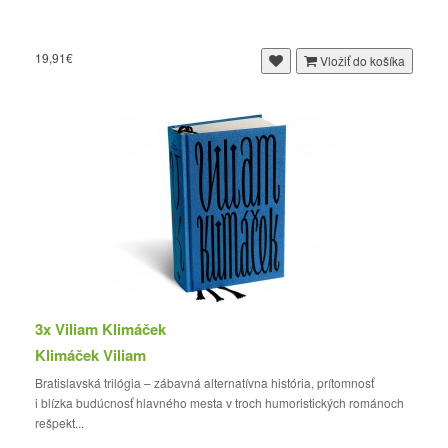
19,91€
Vložiť do košíka
3x Viliam Klimáček
Klimáček Viliam
Bratislavská trilógia – zábavná alternatívna história, prítomnosť
i blízka budúcnosť hlavného mesta v troch humoristických románoch
rešpekt...