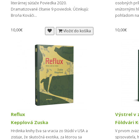
literárnej súťaže Poviedka 2020.
osobných prí
Dramatizované čítanie 9 poviedok. Účinkujú:
vnútornými hl
Broňa Kováči...
pohľadom na 
10,00€
10,00€
Vložiť do košíka
Reflux
Výstrel v 
Kepplová Zuska
Földvári K
Hrdinka knihy Eva sa vracia zo štúdií v USA a
V prvom zväz
zisťuje, že skutočná exotika, za ktorou sa
spisovateľa, 