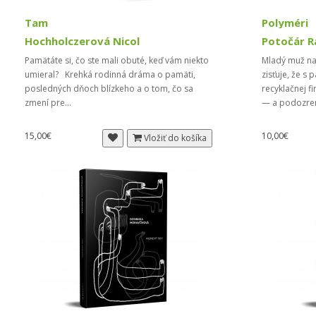
Tam
Polyméri
Hochholczerová Nicol
Potočár 
Pamätáte si, čo ste mali obuté, keď vám niekto
Mladý muž nas
umieral? Krehká rodinná dráma o pamäti,
zisťuje, že s 
posledných dňoch blízkeho a o tom, čo sa
recyklačnej f
zmení pre...
— a podozren
15,00€
10,00€
Vložiť do košíka