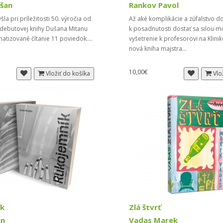
šan
Rankov Pavol
la pri príležitosti 50. výročia od
Až aké komplikácie a zúfalstvo d
 debutovej knihy Dušana Mitanu
k posadnutosti dostať sa silou-
matizované čítanie 11 poviedok....
vyšetrenie k profesorovi na Klini
nová kniha majstra...
10,00€
Vložiť do košíka
Vlo
ík
Zlá štvrť
an
Vadas Marek