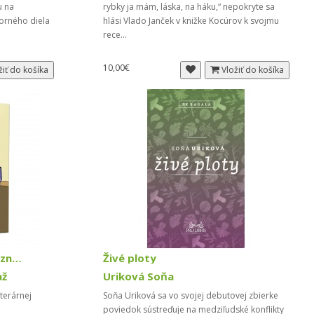
u na
rybky ja mám, láska, na háku,“ nepokryte sa
borného diela
hlási Vlado Janček v knižke Kocúrov k svojmu
rece...
10,00€
žiť do košíka
Vložiť do košíka
Poviedka 1996-2016. Víťazné texty
Živé ploty
až
Uriková Soňa
iterárnej
Soňa Uriková sa vo svojej debutovej zbierke
poviedok sústreďuje na medziľudské konflikty