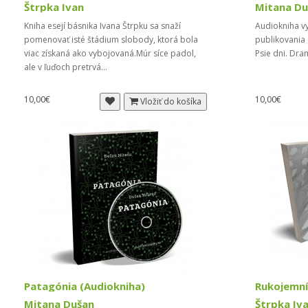
Štrpka Ivan
Mitana Du
Kniha esejí básnika Ivana Štrpku sa snaží
Audiokniha vyš
pomenovať isté štádium slobody, ktorá bola
publikovania
viac získaná ako vybojovaná.Múr síce padol,
Psie dni. Dra
ale v ľuďoch pretrvá...
10,00€
10,00€
Vložiť do košíka
Patagónia (Audiokniha)
Rukojemn
Mitana Dušan
Štrpka Iv