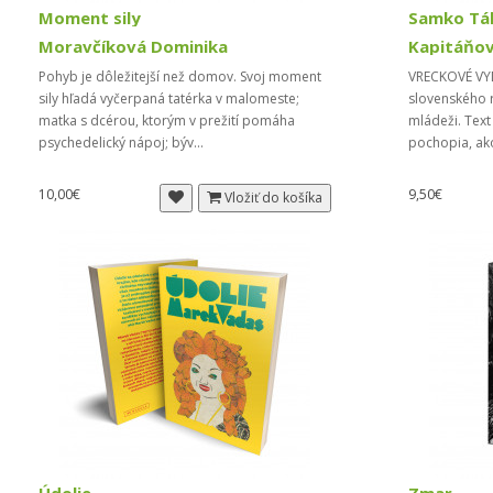
Moment sily
Moravčíková Dominika
Kapitáňov
Pohyb je dôležitejší než domov. Svoj moment
VRECKOVÉ VY
sily hľadá vyčerpaná tatérka v malomeste;
slovenského 
matka s dcérou, ktorým v prežití pomáha
mládeži. Text
psychedelický nápoj; býv...
pochopia, ak
10,00€
9,50€
Vložiť do košíka