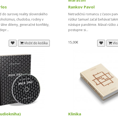
Maratón
rlos
Rankov Pavol
 do surovej reality slovenského
Netradičnú romancu z časov pand
oholizmus, chudoba, rodiny v
rúšku! Samuel začal behávať tak
álne dilemy, generačné konflikty,
nástupe pandémie. Mával rúško a
depr...
postupne si...
15,00€
Vložiť do košíka
Vlo
Audiokniha)
Klinika