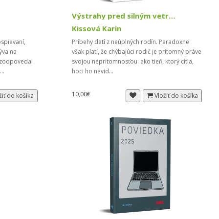
Výstrahy pred silným vetrom
Kissová Karin
spievaní,
Príbehy detí z neúplných rodín. Paradoxne
ýva na
však platí, že chýbajúci rodič je prítomný práve
 zodpovedal
svojou neprítomnosťou: ako tieň, ktorý cítia,
...
hoci ho nevid...
10,00€
žiť do košíka
Vložiť do košíka