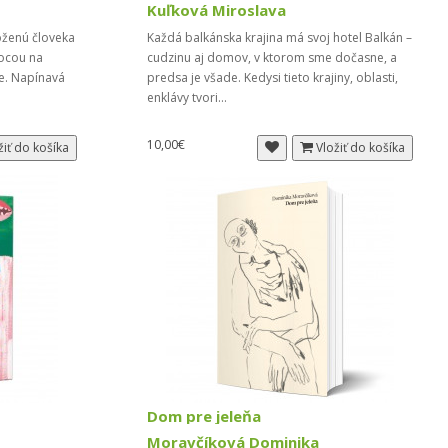
Kuľková Miroslava
oženú človeka
Každá balkánska krajina má svoj hotel Balkán –
mocou na
cudzinu aj domov, v ktorom sme dočasne, a
ke. Napínavá
predsa je všade. Kedysi tieto krajiny, oblasti,
enklávy tvori...
10,00€
žiť do košíka
Vložiť do košíka
Dom pre jeleňa
Moravčíková Dominika