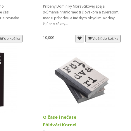
ého
Príbehy Dominiky Moravčíkovej spája
e čas
skúmanie hraníc medzi človekom a zvieraťom,
i je rovnako
medzi prírodou a ľudským obydlím. Rodiny
žijúce v rôzny...
10,00€
žiť do košíka
Vložiť do košíka
O čase i nečase
Földvári Kornel