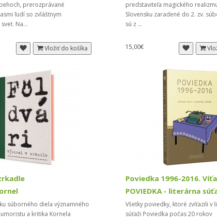
behoch, prerozprávané
predstaviteľa magického realizm
asmi ľudí so zvláštnym
Slovensku zaradené do 2. zv. sú
svet. Na...
sú z ...
15,00€
Vložiť do košíka
Vlo
zrkadle
ornel
POVIEDKA - literárna súť
ku súborného diela významného
Všetky poviedky, ktoré zvíťazili v l
humoristu a kritika Kornela
súťaži Poviedka počas 20 rokov