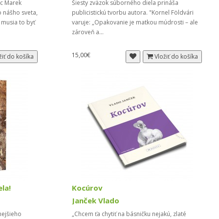
ec Marek
Šiesty zväzok súborného diela prináša
 nášho sveta,
publicistickú tvorbu autora. "Kornel Földvári
 musia to byť
varuje: „Opakovanie je matkou múdrosti – ale
zároveň a...
15,00€
žiť do košíka
Vložiť do košíka
la!
Kocúrov
Janček Vlado
nejšieho
„Chcem ťa chytiť na básničku nejakú, zlaté