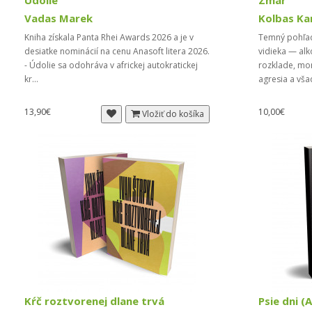
Údolie
Zmar
Vadas Marek
Kolbas Ka
Kniha získala Panta Rhei Awards 2026 a je v
Temný pohľad
desiatke nominácií na cenu Anasoft litera 2026.
vidieka — alk
- Údolie sa odohráva v africkej autokratickej
rozklade, mor
kr...
agresia a vša
13,90€
10,00€
Vložiť do košíka
Kŕč roztvorenej dlane trvá
Psie dni (