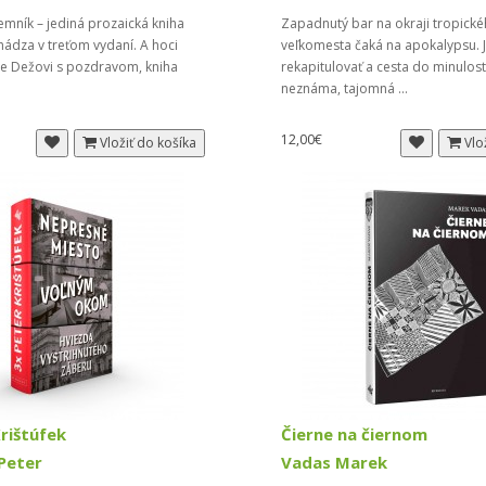
mník – jediná prozaická kniha
Zapadnutý bar na okraji tropick
hádza v treťom vydaní. A hoci
veľkomesta čaká na apokalypsu. J
ie Dežovi s pozdravom, kniha
rekapitulovať a cesta do minulost
.
neznáma, tajomná ...
12,00€
Vložiť do košíka
Vlo
rištúfek
Čierne na čiernom
 Peter
Vadas Marek