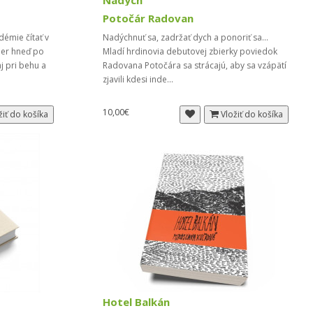
Nádych
Potočár Radovan
émie čítať v
Nadýchnuť sa, zadržať dych a ponoriť sa...
mer hneď po
Mladí hrdinovia debutovej zbierky poviedok
j pri behu a
Radovana Potočára sa strácajú, aby sa vzápätí
zjavili kdesi inde...
10,00€
žiť do košíka
Vložiť do košíka
Hotel Balkán