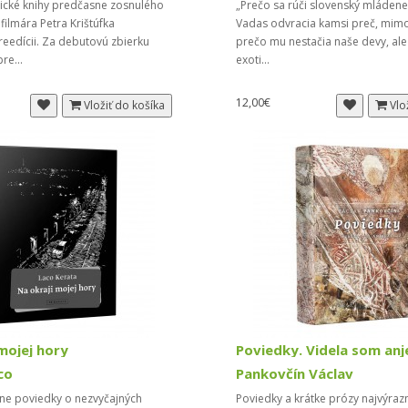
aické knihy predčasne zosnulého
„Prečo sa rúči slovenský mláden
filmára Petra Krištúfka
Vadas odvracia kamsi preč, mimo
reedícii. Za debutovú zbierku
prečo mu nestačia naše devy, ale
re...
exoti...
12,00€
Vložiť do košíka
Vlo
mojej hory
Poviedky. Videla som anje
co
Pankovčín Václav
e poviedky o nezvyčajných
Poviedky a krátke prózy najvýraz