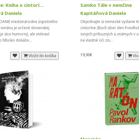
Samko Tále: Kniha o cintoríne (vreckové vydanie)
Samko Tále v nemčine
á Daniela
Kapitáňová Daniela
DANIE medzinárodne úspešného
Objednajte si nemecké vydanie K
románu je určené slovenskej
cintoríne (Buch über den Friedho
 je síce humorný, ale vnímaví
svojich príbuzných a známych v z
o hlboko dokáže...
na vlastné oči zis...
19,90€
Vložiť do košíka
Vlo