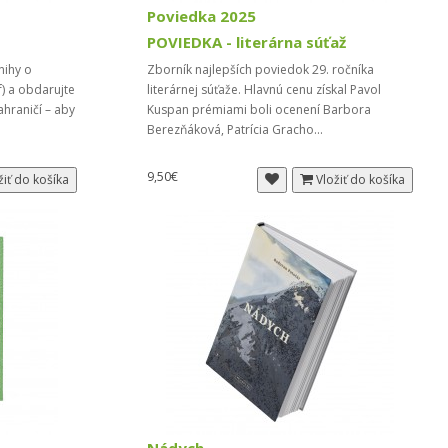
Poviedka 2025
POVIEDKA - literárna súťaž
nihy o
Zborník najlepších poviedok 29. ročníka
f) a obdarujte
literárnej súťaže. Hlavnú cenu získal Pavol
ahraničí – aby
Kuspan prémiami boli ocenení Barbora
Berezňáková, Patrícia Gracho...
9,50€
žiť do košíka
Vložiť do košíka