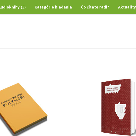
Audioknihy (3)
Kategórie hľadania
Čo čítate radi?
Aktuality