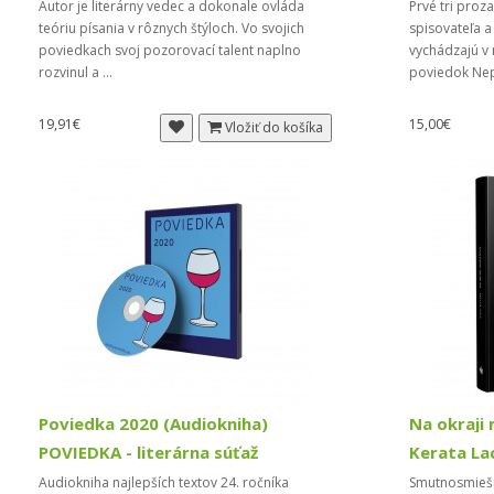
Autor je literárny vedec a dokonale ovláda
Prvé tri proz
teóriu písania v rôznych štýloch. Vo svojich
spisovateľa a 
poviedkach svoj pozorovací talent naplno
vychádzajú v 
rozvinul a ...
poviedok Nep
19,91€
15,00€
Vložiť do košíka
Poviedka 2020 (Audiokniha)
Na okraji 
POVIEDKA - literárna súťaž
Kerata La
Audiokniha najlepších textov 24. ročníka
Smutnosmiešn