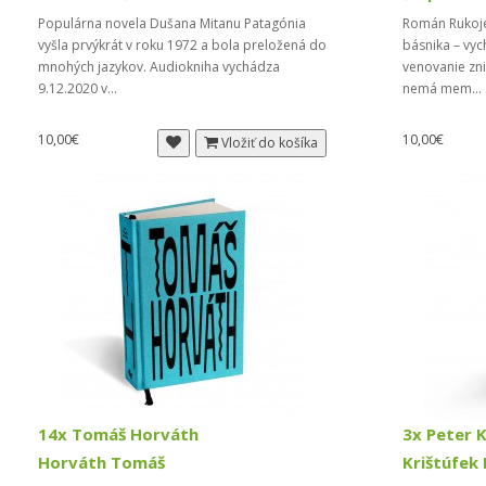
Populárna novela Dušana Mitanu Patagónia
Román Rukoje
vyšla prvýkrát v roku 1972 a bola preložená do
básnika – vyc
mnohých jazykov. Audiokniha vychádza
venovanie zn
9.12.2020 v...
nemá mem..
10,00€
10,00€
Vložiť do košíka
14x Tomáš Horváth
3x Peter K
Horváth Tomáš
Krištúfek