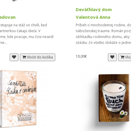
Deväťhlavý dom
Radovan
Valentová Anna
tupuje na stáž vo chvíli, keď
Príbeh o mnohodetnej rodine, do
partnerkou čakajú dieťa. V
náboženskej traume. Román poz
irme, kde pracuje, mu čosi nesedí
obhliadku rodinného domu, aby
ie...
otázku: čo všetko dokáže o jedne
10,00€
Vložiť do košíka
Vlo