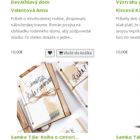
Deväťhlavý dom
Valentová Anna
Kissová K
Príbeh o mnohodetnej rodine, dospievaní,
Príbehy detí 
náboženskej traume. Román pozýva na
však platí, ž
obhliadku rodinného domu, aby zodpovedal
svojou neprít
otázku: čo všetko dokáže o jedne...
hoci ho nevid
10,00€
10,00€
Vložiť do košíka
Samko Tále: Kniha o cintoríne (zberateľská edíci...