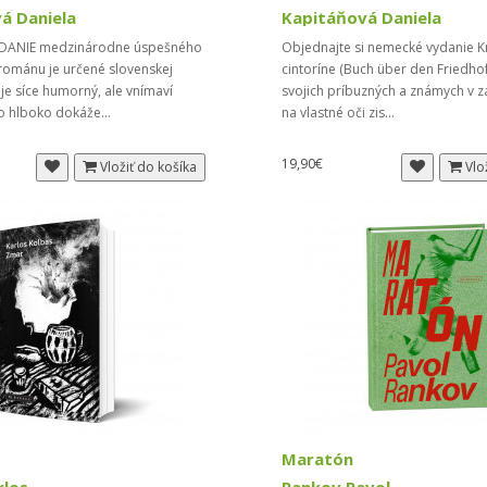
á Daniela
Kapitáňová Daniela
DANIE medzinárodne úspešného
Objednajte si nemecké vydanie K
románu je určené slovenskej
cintoríne (Buch über den Friedho
 je síce humorný, ale vnímaví
svojich príbuzných a známych v z
o hlboko dokáže...
na vlastné oči zis...
19,90€
Vložiť do košíka
Vlo
Maratón