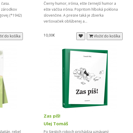
 času.
Čierny humor, irónia, ešte černejší humor a
j zárodkov
ešte väčšia irónia. Popritom hlboká poklona
govej (*1942)
slovenčine. A presne taká je zbierka
veršovačiek obľúbenej a...
10,00€
žiť do košíka
Vložiť do košíka
Zas píš!
Ulej Tomáš
ajtán, rebel
Po šiestich rokoch prichádza uznávaný