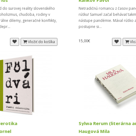
rlos
Rankov Pavol
 do surovej reality slovenského
Netradičnú romancu z časov pand
oholizmus, chudoba, rodiny v
rúšku! Samuel začal behávať tak
álne dilemy, generačné konflikty,
nástupe pandémie. Mával rúško a
depr...
postupne si...
15,00€
Vložiť do košíka
Vlo
lerotika
ornel
Haugová Mila