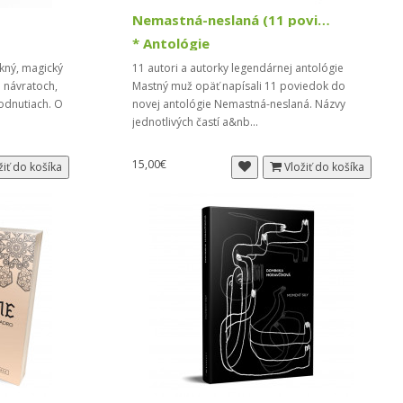
Nemastná-neslaná (11 poviedok)
* Antológie
kný, magický
11 autori a autorky legendárnej antológie
 návratoch,
Mastný muž opäť napísali 11 poviedok do
odnutiach. O
novej antológie Nemastná-neslaná. Názvy
jednotlivých častí a&nb...
15,00€
žiť do košíka
Vložiť do košíka