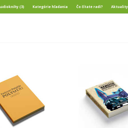
Audioknihy (3)
Kategórie hľadania
Čo čítate radi?
Aktuality