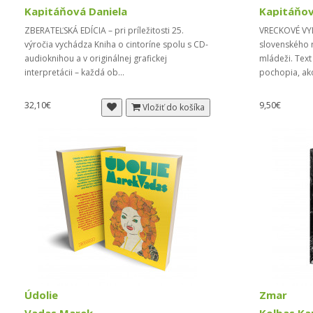
Kapitáňová Daniela
Kapitáňov
ZBERATEĽSKÁ EDÍCIA – pri príležitosti 25.
VRECKOVÉ VY
výročia vychádza Kniha o cintoríne spolu s CD-
slovenského 
audioknihou a v originálnej grafickej
mládeži. Text
interpretácii – každá ob...
pochopia, ak
32,10€
9,50€
Vložiť do košíka
Údolie
Zmar