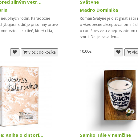
Výstrahy pred silným vetrom
Svätyne
arin
Madro Dominika
z neúplných rodín. Paradoxne
Román Svätyne je o stigmatizácii
e chýbajúci rodič je prítomný práve
o všeobecne akceptovanom násilí
omnosťou: ako tieň, ktorý cítia,
o rodičovstve a v neposlednom r
...
smrti. Dej je zasaden...
10,00€
Vložiť do košíka
Vlo
Samko Tále: Kniha o cintoríne (vreckové vydanie)
Samko Tále v nemčine