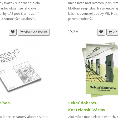
my zväzok súborného diela
Kniha úvah nad životom, plynutím
váriho obsahuje jeho dve
Mottom esejí, glos, fragmentov a
ihy: „Až pod čiernu zem“ –
básní slovenskej poetky Mily Hau
a skutočných udalostí...
je život rodinný...
15,00€
Vložiť do košíka
Vlo
ríbeh
Sekať dobrotu
Kostelanski Václav
 ku ktorej je rapový album? Alebo
Ako môže mať niekto taký pech? M