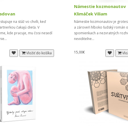
Námestie kozmonautov
Radovan
Klimáček Viliam
tupuje na stáž vo chvíli, keď
Námestie kozmonautov je grotes
partnerkou čakajú dieťa. V
a zároveň hlboko ľudský román o
irme, kde pracuje, mu čosi nesedí
spomienkach a nezvratných rozh
ie...
neviditeľne...
15,00€
Vložiť do košíka
Vlo