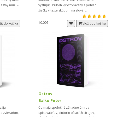
 Mastný muž –
vystúpiť...Príbeh vyrozprávaný z pohľadu
žiačky v texte skúpom na slová, ...
10,00€
žiť do košíka
Vložiť do košíka
Ostrov
Balko Peter
pája
Čo majú spoločné záhadné úmrtia
a zvieraťom,
spisovateľov, cintorín písacích strojov,