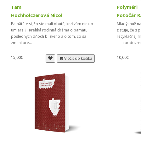
Tam
Polyméri
Hochholczerová Nicol
Potočár 
Pamätáte si, čo ste mali obuté, keď vám niekto
Mladý muž nas
umieral? Krehká rodinná dráma o pamäti,
zisťuje, že s 
posledných dňoch blízkeho a o tom, čo sa
recyklačnej f
zmení pre...
— a podozren
15,00€
10,00€
Vložiť do košíka