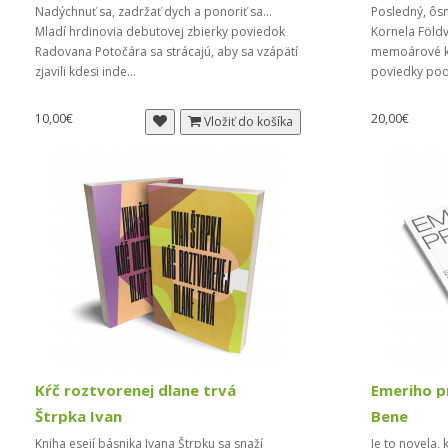
Nadýchnuť sa, zadržať dych a ponoriť sa...
Posledný, ôs
Mladí hrdinovia debutovej zbierky poviedok
Kornela Föld
Radovana Potočára sa strácajú, aby sa vzápätí
memoárové kn
zjavili kdesi inde...
poviedky podľ
10,00€
20,00€
Vložiť do košíka
Kŕč roztvorenej dlane trvá
Emeriho p
Štrpka Ivan
Bene
Kniha esejí básnika Ivana Štrpku sa snaží
Je to novela,