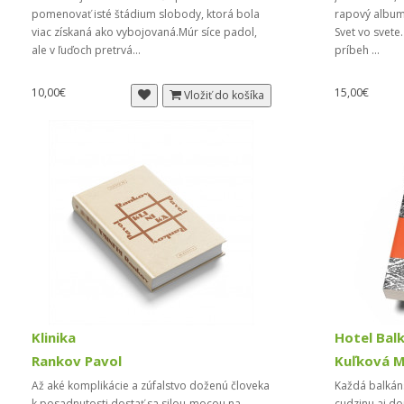
pomenovať isté štádium slobody, ktorá bola
rapový album,
viac získaná ako vybojovaná.Múr síce padol,
Svet vo svete.
ale v ľuďoch pretrvá...
príbeh ...
10,00€
15,00€
Vložiť do košíka
Klinika
Hotel Bal
Rankov Pavol
Kuľková M
Až aké komplikácie a zúfalstvo doženú človeka
Každá balkáns
k posadnutosti dostať sa silou-mocou na
cudzinu aj d