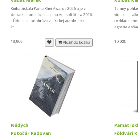
Vadas Marek
Kolbas Ka
Kniha získala Panta Rhei Awards 2026 a je v
Temný pohľad
desiatke nominácií na cenu Anasoft litera 2026.
vidieka — alk
- Údolie sa odohráva v africkej autokratickej
rozklade, mor
kr...
agresia a vša
13,90€
10,00€
Vložiť do košíka
Nádych
Pamäti sk
Potočár Radovan
Földvári K