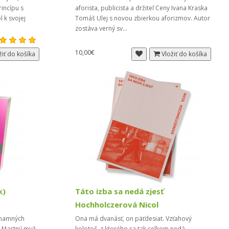
princípu s
aforista, publicista a držiteľ Ceny Ivana Kraska
l k svojej
Tomáš Ulej s novou zbierkou aforizmov. Autor
zostáva verný sv...
10,00€
žiť do košíka
Vložiť do košíka
k)
Táto izba sa nedá zjesť
Hochholczerová Nicol
znamných
Ona má dvanásť, on päťdesiat. Vzťahový
á Mastný muž.
kolotoč, z ktorého sa tak celkom nedá