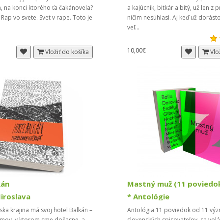
 na konci ktorého ťa čakánovela?
a kajúcnik, bitkár a bitý, už len z 
 Rap vo svete. Svet v rape. Toto je
ničím nesúhlasí. Aj keď už dorásto
veľ...
10,00€
Vložiť do košíka
Vlo
kán
Mastný muž (11 poviedo
iroslava
* Antológie
ka krajina má svoj hotel Balkán –
Antológia 11 poviedok od 11 vý
omov, v ktorom sme dočasne, a
slovenských spisovateľov sa vol