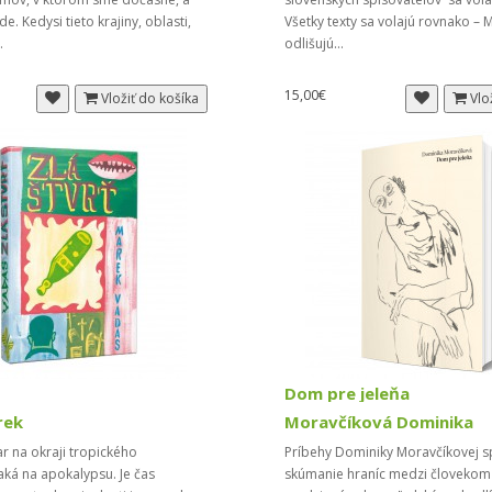
e. Kedysi tieto krajiny, oblasti,
Všetky texty sa volajú rovnako –
..
odlišujú...
15,00€
Vložiť do košíka
Vlo
Dom pre jeleňa
rek
Moravčíková Dominika
r na okraji tropického
Príbehy Dominiky Moravčíkovej s
ká na apokalypsu. Je čas
skúmanie hraníc medzi človekom 