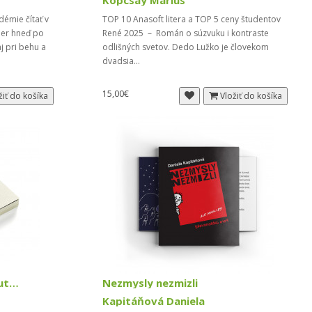
Kopcsay Márius
émie čítať v
TOP 10 Anasoft litera a TOP 5 ceny študentov
mer hneď po
René 2025 – Román o súzvuku i kontraste
j pri behu a
odlišných svetov. Dedo Lužko je človekom
dvadsia...
15,00€
žiť do košíka
Vložiť do košíka
Sylwa Rerum (literárna autobiografia)
Nezmysly nezmizli
Kapitáňová Daniela