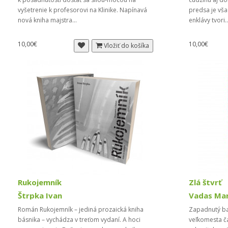
vyšetrenie k profesorovi na Klinike. Napínavá
predsa je všad
nová kniha majstra...
enklávy tvori.
10,00€
10,00€
Vložiť do košíka
Rukojemník
Zlá štvrť
Štrpka Ivan
Vadas Ma
Román Rukojemník – jediná prozaická kniha
Zapadnutý ba
básnika – vychádza v treťom vydaní. A hoci
veľkomesta ča