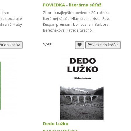
POVIEDKA - literárna súťaž
nihy o
Zborník najlepších poviedok 29. ročníka
f) a obdarujte
literárnej súťaže. Hlavnú cenu získal Pavol
ahraničí – aby
Kuspan prémiami boli ocenení Barbora
Berezňáková, Patrícia Gracho...
9,50€
žiť do košíka
Vložiť do košíka
Dedo Lužko