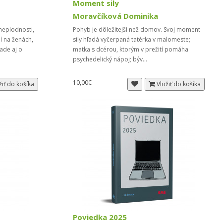
Moment sily
Moravčíková Dominika
 neplodnosti,
Pohyb je dôležitejší než domov. Svoj moment
 na ženách,
sily hľadá vyčerpaná tatérka v malomeste;
ade aj o
matka s dcérou, ktorým v prežití pomáha
psychedelický nápoj; býv...
10,00€
žiť do košíka
Vložiť do košíka
Poviedka 2025