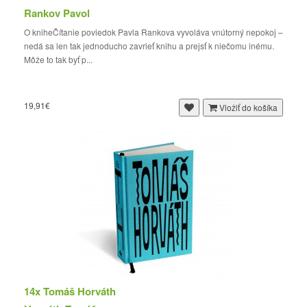
Rankov Pavol
O kniheČítanie poviedok Pavla Rankova vyvoláva vnútorný nepokoj –
nedá sa len tak jednoducho zavrieť knihu a prejsť k niečomu inému.
Môže to tak byť p...
19,91€
Vložiť do košíka
14x Tomáš Horváth