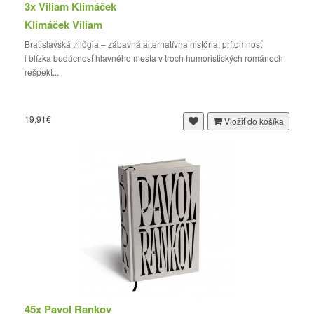
3x Viliam Klimáček
Klimáček Viliam
Bratislavská trilógia – zábavná alternatívna história, prítomnosť
i blízka budúcnosť hlavného mesta v troch humoristických románoch
rešpekt...
19,91€
Vložiť do košíka
45x Pavol Rankov