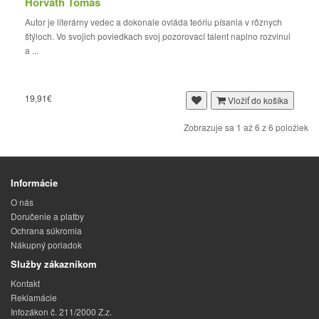
Horváth Tomáš
Autor je literárny vedec a dokonale ovláda teóriu písania v rôznych
štýloch. Vo svojich poviedkach svoj pozorovací talent naplno rozvinul
a ...
19,91€
Vložiť do košíka
Zobrazuje sa 1 až 6 z 6 položiek
Informácie
O nás
Doručenie a platby
Ochrana súkromia
Nákupný poriadok
Služby zákazníkom
Kontakt
Reklamácie
Infozákon č. 211/2000 Z.z.