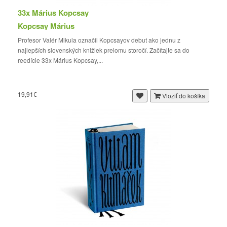
33x Márius Kopcsay
Kopcsay Márius
Profesor Valér Mikula označil Kopcsayov debut ako jednu z
najlepších slovenských knižiek prelomu storočí. Začítajte sa do
reedície 33x Márius Kopcsay,...
19,91€
Vložiť do košíka