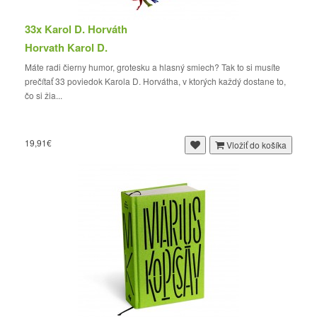
33x Karol D. Horváth
Horvath Karol D.
Máte radi čierny humor, grotesku a hlasný smiech? Tak to si musíte
prečítať 33 poviedok Karola D. Horvátha, v ktorých každý dostane to,
čo si žia...
19,91€
Vložiť do košíka