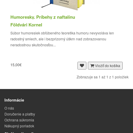
Humoresky. Príbehy z naftalínu
Földvári Kornel
Súbor humoresiek obľúbeného teoretika humoru nevyvoláva len
radostný smiech, ale i bezprizorný úškrn nad zobrazovanou
neradostnou skutočnosťou...
15,00€
Vložiť do košíka
Zobrazuje sa 1 až 1 z 1 položiek
Informácie
O nás
Doručenie a platby
Ochrana súkromia
Nákupný poriadok