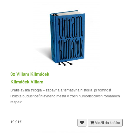
3x Viliam Klimáček
Klimáček Viliam
Bratislavská trilógia – zábavná alternatívna história, prítomnosť
i blízka budúcnosť hlavného mesta v troch humoristických románoch
rešpekt...
19,91€
Vložiť do košíka