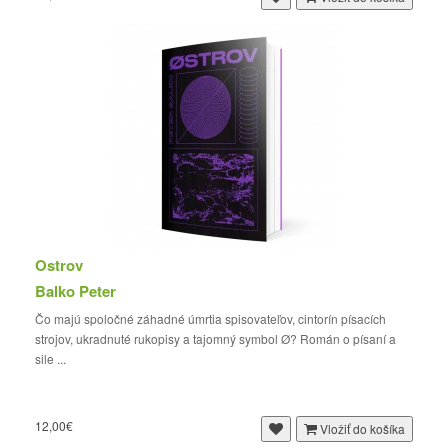
Ostrov
Balko Peter
Čo majú spoločné záhadné úmrtia spisovateľov, cintorín písacích
strojov, ukradnuté rukopisy a tajomný symbol Ø? Román o písaní a
sile ...
12,00€
Vložiť do košíka