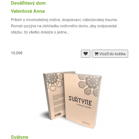
Deväťhlavý dom
Valentová Anna
Príbeh o mnohodetnej rodine, dospievaní, náboženskej traume.
Román pozýva na obhliadku rodinného domu, aby zodpovedal
otázku: čo všetko dokáže o jedne...
10,00€
Vložiť do košíka
Svätyne