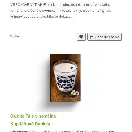
VRECKOVÉ VYDANIE medzinárodne úspešného slovenského
románu je určené slovenskej mládeži. Text je síce humorný, ale
vnímaví pochopia, ako hlboko dokáže...
9,50€
Vložiť do košíka
Samko Tále v nemčine
Kapitáňová Daniela
Objednajte si nemecké vydanie Knihy o cintoríne (Buch über den