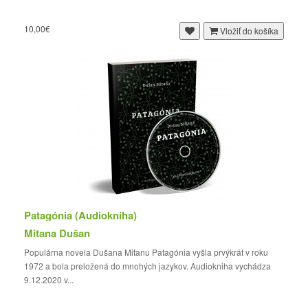
10,00€
Vložiť do košíka
Patagónia (Audiokniha)
Mitana Dušan
Populárna novela Dušana Mitanu Patagónia vyšla prvýkrát v roku
1972 a bola preložená do mnohých jazykov. Audiokniha vychádza
9.12.2020 v...