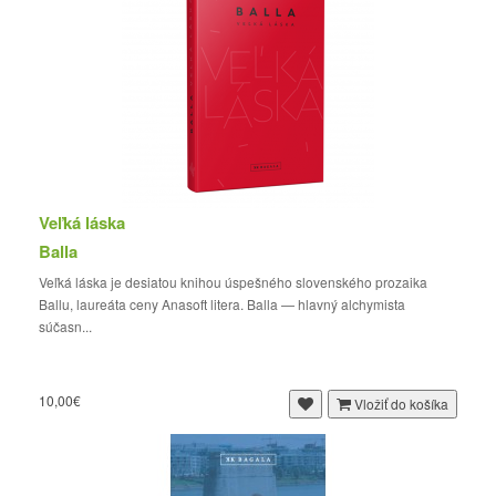
Veľká láska
Balla
Veľká láska je desiatou knihou úspešného slovenského prozaika
Ballu, laureáta ceny Anasoft litera. Balla — hlavný alchymista
súčasn...
10,00€
Vložiť do košíka