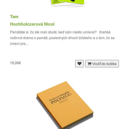
Tam
Hochholczerová Nicol
Pamätáte si, čo ste mali obuté, keď vám niekto umieral? Krehká
rodinná dráma o pamäti, posledných dňoch blízkeho a o tom, čo sa
zmení pre...
15,00€
Vložiť do košíka