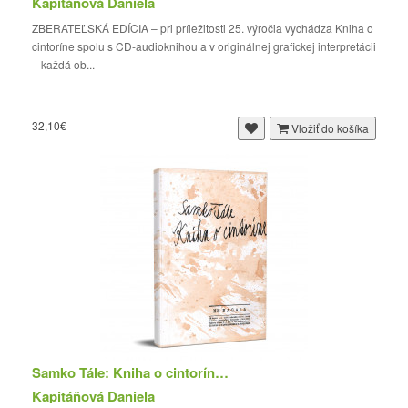
Kapitáňová Daniela
ZBERATEĽSKÁ EDÍCIA – pri príležitosti 25. výročia vychádza Kniha o
cintoríne spolu s CD-audioknihou a v originálnej grafickej interpretácii
– každá ob...
32,10€
Vložiť do košíka
Samko Tále: Kniha o cintoríne (vreckové vydanie)
Kapitáňová Daniela