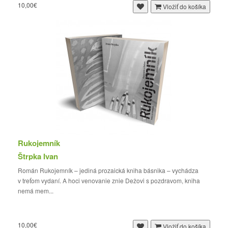
10,00€
Vložiť do košíka
Rukojemník
Štrpka Ivan
Román Rukojemník – jediná prozaická kniha básnika – vychádza
v treťom vydaní. A hoci venovanie znie Dežovi s pozdravom, kniha
nemá mem...
10,00€
Vložiť do košíka