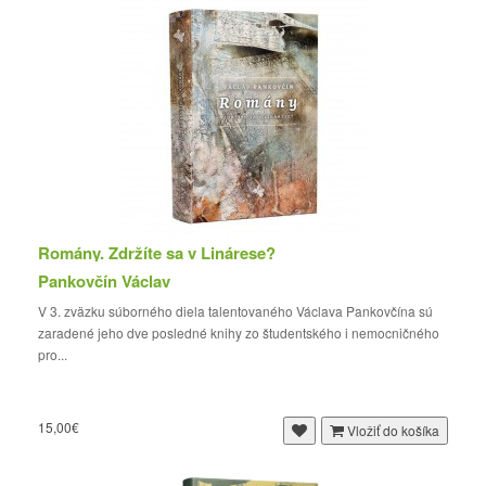
Romány. Zdržíte sa v Linárese?
Pankovčín Václav
V 3. zväzku súborného diela talentovaného Václava Pankovčína sú
zaradené jeho dve posledné knihy zo študentského i nemocničného
pro...
15,00€
Vložiť do košíka