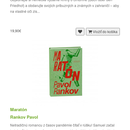
Friedhof) a obdarujte svojich príbuzných a známych v zahraničí – aby
na vlastné oči zis...
19,90€
Vložiť do košíka
Maratón
Rankov Pavol
Netradičnú romancu z časov pandémie čítať v rúšku! Samuel začal