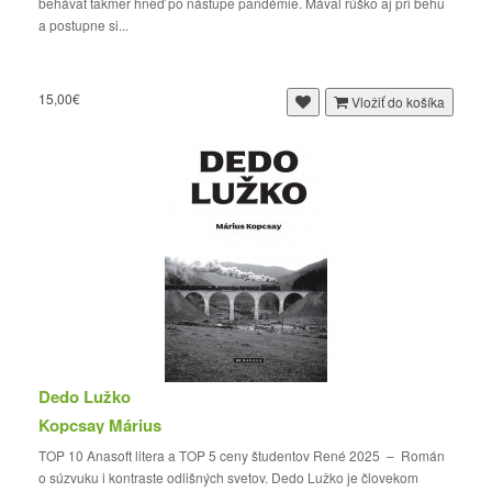
behávať takmer hneď po nástupe pandémie. Mával rúško aj pri behu
a postupne si...
15,00€
Vložiť do košíka
Dedo Lužko
Kopcsay Márius
TOP 10 Anasoft litera a TOP 5 ceny študentov René 2025 – Román
o súzvuku i kontraste odlišných svetov. Dedo Lužko je človekom