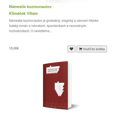
Námestie kozmonautov
Klimáček Viliam
Námestie kozmonautov je groteskný, magický a zároveň hlboko
ľudský román o návratoch, spomienkach a nezvratných
rozhodnutiach. O neviditeľne...
15,00€
Vložiť do košíka