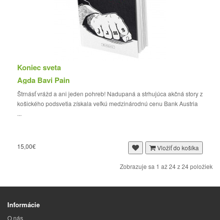
Koniec sveta
Agda Bavi Pain
Štrnásť vrážd a ani jeden pohreb! Nadupaná a strhujúca akčná story z
košického podsvetia získala veľkú medzinárodnú cenu Bank Austria
...
15,00€
Vložiť do košíka
Zobrazuje sa 1 až 24 z 24 položiek
Informácie
O nás