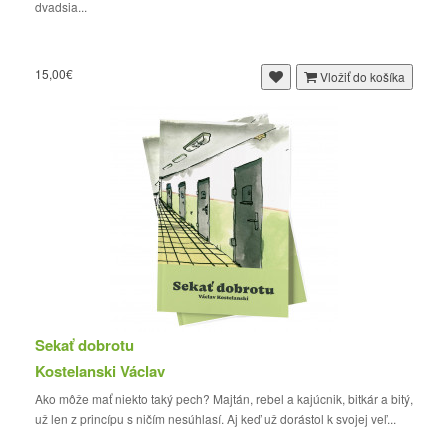
dvadsia...
15,00€
Vložiť do košíka
Sekať dobrotu
Kostelanski Václav
Ako môže mať niekto taký pech? Majtán, rebel a kajúcnik, bitkár a bitý,
už len z princípu s ničím nesúhlasí. Aj keď už dorástol k svojej veľ...