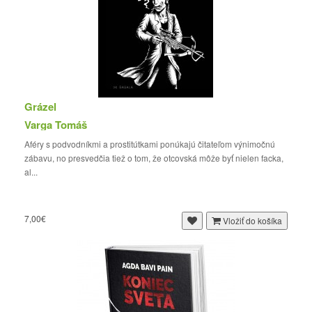
Grázel
Varga Tomáš
Aféry s podvodníkmi a prostitútkami ponúkajú čitateľom výnimočnú
zábavu, no presvedčia tiež o tom, že otcovská môže byť nielen facka,
al...
7,00€
Vložiť do košíka