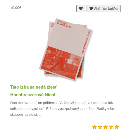
10,00€
Vložiť do košíka
Táto izba sa nedá zjesť
Hochholczerová Nicol
Ona má dvanásť, on päťdesiat. Vzťahový kolotoč, z ktorého sa tak
celkom nedá vystúpiť...Príbeh vyrozprávaný z pohľadu žiačky v texte
skúpom na slová, ...