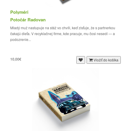
Polyméri
Potočár Radovan
Mladý muž nastupuje na stáž vo chvíli, keď zisťuje, že s partnerkou
čakajú dieťa. V recyklačnej firme, kde pracuje, mu čosi nesedí — a
podozrenie...
10,00€
Vložiť do košíka