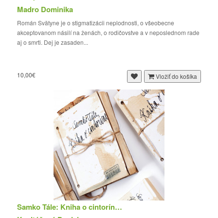
Madro Dominika
Román Svätyne je o stigmatizácii neplodnosti, o všeobecne
akceptovanom násilí na ženách, o rodičovstve a v neposlednom rade
aj o smrti. Dej je zasaden...
10,00€
Vložiť do košíka
Samko Tále: Kniha o cintoríne (zberateľská edíci...