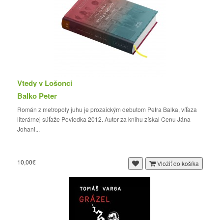
Vtedy v Lošonci
Balko Peter
Román z metropoly juhu je prozaickým debutom Petra Balka, víťaza
literárnej súťaže Poviedka 2012. Autor za knihu získal Cenu Jána
Johani...
10,00€
Vložiť do košíka