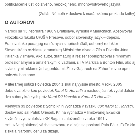
politikárčenie ústi do živého, nepokojného, ​​mnohovrstvového jazyka.
(Zoltán Németh v doslove k maďarskému prekladu knihy)
O AUTOROVI
Narodil sa 15. februára 1960 v Bratislave, vyrástol v Malackách. Absolvoval
Filozofickú fakultu UPJŠ v Prešove, odbor slovenský jazyk – dejepis.
Pracoval ako pedagóg na rôznych stupňoch škôl, odborný redaktor
Slovenského rozhlasu, dramaturg Městského divadla Zlín a Divadla Jána
Palárika v Trnave. Ako autor, dramaturg a režisér spolupracoval s mnohými
profesionálnymi a amatérskymi divadlami, s TV Markíza a Bonton Film, ako aj
s viacerými reklamnými agentúrami. Žije v Gajaroch na Záhorí, rovno oproti
hniezdu bocianov.
V literárnej súťaži Poviedka 2004 získal najvyššie miesto, v roku 2005
debutoval zbierkou poviedok
Karol D. Horváth
a nasledujúci rok vydal ďalšie
dva súbory krátkych próz
Karol D2 Horváth
a
Karol 3D Horváth
.
Všetkých 33 poviedok z týchto kníh vychádza v zväzku
33x Karol D. Horváth
,
doslov napísal Patrik Oriešek. Kniha vychádza v limitovanej ExEdícii
k výročiu vydavateľstva KK Bagala založeného v roku 1991 v
exkluzívnej plátenej väzbe s razbou, o dizajn sa postaral Palo Bálik, ExEdícia
získala Národnú cenu za dizajn.