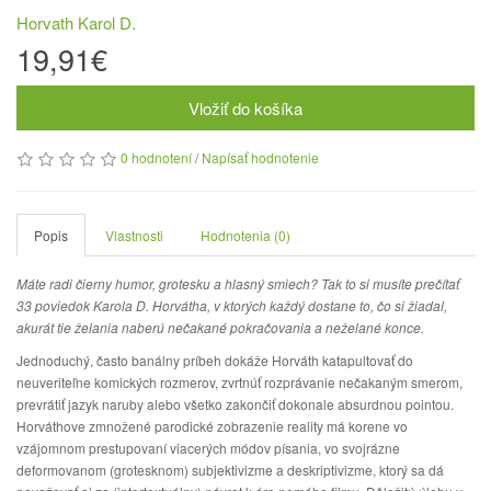
Horvath Karol D.
19,91€
Vložiť do košíka
0 hodnotení
/
Napísať hodnotenie
Popis
Vlastnosti
Hodnotenia (0)
Máte radi čierny humor, grotesku a hlasný smiech? Tak to si musíte prečítať
33 poviedok Karola D. Horvátha, v ktorých každý dostane to, čo si žiadal,
akurát tie želania naberú nečakané pokračovania a neželané konce.
Jednoduchý, často banálny príbeh dokáže Horváth katapultovať do
neuveriteľne komických rozmerov, zvrtnúť rozprávanie nečakaným smerom,
prevrátiť jazyk naruby alebo všetko zakončiť dokonale absurdnou pointou.
Horváthove zmnožené parodické zobrazenie reality má korene vo
vzájomnom prestupovaní viacerých módov písania, vo svojrázne
deformovanom (grotesknom) subjektivizme a deskriptivizme, ktorý sa dá