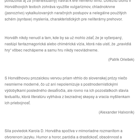
považovať aj za (intertextuálny) návrat k ére nemého filmu. Dôležitú úlohu v
Horváthových textoch zohráva využitie vulgarizmov, chladnokrvne
(jasnozrivo) vykalkulovaných naračných postupov a nelegálne použitých
schém (syntaxe) myslenia, charakteristických pre neliterárny prehovor.
Horváth nikdy nenudí a tam, kde by sa už mohlo zdať, že je vyčerpaný,
nastúpi fantazmagorická alebo chimérická vízia, ktorá nás uistí, že „pravidlá
hry“ vôbec nechápeme a samu hru nikdy neovládneme.
(Patrik Oriešek)
S Horváthovou prozaickou vervou priam vtrhlo do slovenskej prózy niečo
nesmierne moderné, čo už ani nepolemizuje s postmodernistickými
výdobytkami posledného desaťročia, ale rovno na ich pozostatkoch stavia
textualitu, ktorá literatúru vytrháva z bezradnej skepsy a vracia myšlienkam
ich priebojnosť.
(Alexander Halvoník)
Sila poviedok Karola D. Horvátha spočíva v mimoriadne rozmanitom a
otvorenom jazyku. Humor a horor, paródia a drastickosť, obscénnost a