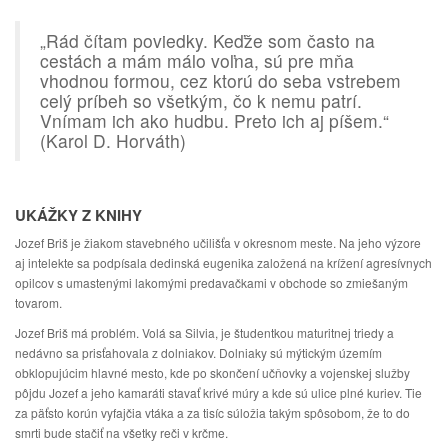
„Rád čítam poviedky. Keďže som často na
cestách a mám málo voľna, sú pre mňa
vhodnou formou, cez ktorú do seba vstrebem
celý príbeh so všetkým, čo k nemu patrí.
Vnímam ich ako hudbu. Preto ich aj píšem.“
(Karol D. Horváth)
UKÁŽKY Z KNIHY
Jozef Briš je žiakom stavebného učilišťa v okresnom meste. Na jeho výzore
aj intelekte sa podpísala dedinská eugenika založená na krížení agresívnych
opilcov s umastenými lakomými predavačkami v obchode so zmiešaným
tovarom.
Jozef Briš má problém. Volá sa Silvia, je študentkou maturitnej triedy a
nedávno sa prisťahovala z dolniakov. Dolniaky sú mýtickým územím
obklopujúcim hlavné mesto, kde po skončení učňovky a vojenskej služby
pôjdu Jozef a jeho kamaráti stavať krivé múry a kde sú ulice plné kuriev. Tie
za päťsto korún vyfajčia vtáka a za tisíc súložia takým spôsobom, že to do
smrti bude stačiť na všetky reči v krčme.