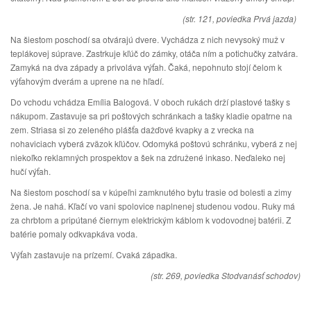
(str. 121, poviedka Prvá jazda)
Na šiestom poschodí sa otvárajú dvere. Vychádza z nich nevysoký muž v
teplákovej súprave. Zastrkuje kľúč do zámky, otáča ním a potichučky zatvára.
Zamyká na dva západy a privoláva výťah. Čaká, nepohnuto stojí čelom k
výťahovým dverám a uprene na ne hľadí.
Do vchodu vchádza Emília Balogová. V oboch rukách drží plastové tašky s
nákupom. Zastavuje sa pri poštových schránkach a tašky kladie opatrne na
zem. Striasa si zo zeleného plášťa dažďové kvapky a z vrecka na
nohaviciach vyberá zväzok kľúčov. Odomyká poštovú schránku, vyberá z nej
niekoľko reklamných prospektov a šek na združené inkaso. Neďaleko nej
hučí výťah.
Na šiestom poschodí sa v kúpeľni zamknutého bytu trasie od bolesti a zimy
žena. Je nahá. Kľačí vo vani spolovice naplnenej studenou vodou. Ruky má
za chrbtom a pripútané čiernym elektrickým káblom k vodovodnej batérii. Z
batérie pomaly odkvapkáva voda.
Výťah zastavuje na prízemí. Cvaká západka.
(str. 269, poviedka Stodvanásť schodov)