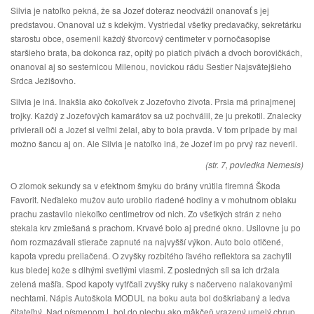
Silvia je natoľko pekná, že sa Jozef doteraz neodvážil onanovať s jej
predstavou. Onanoval už s kdekým. Vystriedal všetky predavačky, sekretárku
starostu obce, osemenil každý štvorcový centimeter v pornočasopise
staršieho brata, ba dokonca raz, opitý po piatich pivách a dvoch borovičkách,
onanoval aj so sesternicou Milenou, novickou rádu Sestier Najsvätejšieho
Srdca Ježišovho.
Silvia je iná. Inakšia ako čokoľvek z Jozefovho života. Prsia má prinajmenej
trojky. Každý z Jozefových kamarátov sa už pochválil, že ju prekotil. Znalecky
privierali oči a Jozef si veľmi želal, aby to bola pravda. V tom prípade by mal
možno šancu aj on. Ale Silvia je natoľko iná, že Jozef im po prvý raz neveril.
(str. 7, poviedka Nemesis)
O zlomok sekundy sa v efektnom šmyku do brány vrútila firemná Škoda
Favorit. Neďaleko mužov auto urobilo riadené hodiny a v mohutnom oblaku
prachu zastavilo niekoľko centimetrov od nich. Zo všetkých strán z neho
stekala krv zmiešaná s prachom. Krvavé bolo aj predné okno. Usilovne ju po
ňom rozmazávali stierače zapnuté na najvyšší výkon. Auto bolo otlčené,
kapota vpredu preliačená. O zvyšky rozbitého ľavého reflektora sa zachytil
kus bledej kože s dlhými svetlými vlasmi. Z posledných síl sa ich držala
zelená mašľa. Spod kapoty vytŕčali zvyšky ruky s načerveno nalakovanými
nechtami. Nápis Autoškola MODUL na boku auta bol doškriabaný a ledva
čitateľný. Nad písmenom L bol do plechu ako mäkčeň vrazený umelý chrup.