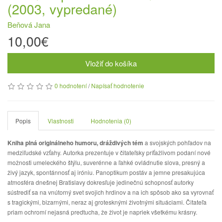
(2003, vypredané)
Beňová Jana
10,00€
Vložiť do košíka
0 hodnotení
/
Napísať hodnotenie
Popis
Vlastnosti
Hodnotenia (0)
Kniha plná originálneho humoru, dráždivých tém
a svojských pohľadov na
medziľudské vzťahy. Autorka prezentuje v čitateľsky príťažlivom podaní nové
možnosti umeleckého štýlu, suverénne a ľahké ovládnutie slova, presný a
živý jazyk, spontánnosť aj iróniu. Panoptikum postáv a jemne presakujúca
atmosféra dnešnej Bratislavy dokresľuje jedinečnú schopnosť autorky
sústrediť sa na vnútorný svet svojich hrdinov a na ich spôsob ako sa vyrovnať
s tragickými, bizarnými, neraz aj grotesknými životnými situáciami. Čitateľa
priam ochromí nejasná predtucha, že život je napriek všetkému krásny.