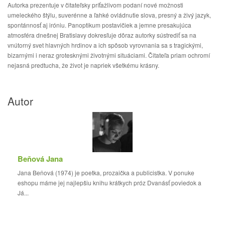
Autorka prezentuje v čitateľsky príťažlivom podaní nové možnosti
umeleckého štýlu, suverénne a ľahké ovládnutie slova, presný a živý jazyk,
spontánnosť aj iróniu. Panoptikum postavičiek a jemne presakujúca
atmosféra dnešnej Bratislavy dokresľuje dôraz autorky sústrediť sa na
vnútorný svet hlavných hrdinov a ich spôsob vyrovnania sa s tragickými,
bizarnými i neraz grotesknými životnými situáciami. Čitateľa priam ochromí
nejasná predtucha, že život je napriek všetkému krásny.
Autor
Beňová Jana
Jana Beňová (1974) je poetka, prozaička a publicistka. V ponuke
eshopu máme jej najlepšiu knihu krátkych próz Dvanásť poviedok a
Já...