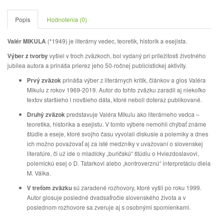
Popis
Hodnotenia (0)
Valér MIKULA
(*1949) je literárny vedec, teoretik, historik a esejista.
Výber z tvorby
vyšiel v troch zväzkoch, bol vydaný pri príležitosti životného
jubilea autora a prináša prierez jeho 50-ročnej publicistickej aktivity.
Prvý zväzok
prináša výber z literárnych kritík, článkov a glos Valéra
Mikulu z rokov 1969-2019. Autor do tohto zväzku zaradil aj niekoľko
textov staršieho i novšieho dáta, ktoré neboli doteraz publikované.
Druhý zväzok
predstavuje Valéra Mikulu ako literárneho vedca –
teoretika, historika a esejistu. V tomto výbere n
emohli chýbať známe
štúdie a eseje, ktoré svojho času vyvolali diskusie a polemiky a dnes
ich možno považovať aj za isté medzníky v uvažovaní o slovenskej
literatúre, či už ide o mladícky „buričskú“ štúdiu o Hviezdoslavovi,
polemickú esej o D. Tatarkovi alebo „kontroverznú“ interpretáciu diela
M. Válka.
V treťom zväzku
sú zaradené rozhovory, ktoré vyšli po roku 1999.
Autor glosuje posledné dvadsaťročie slovenského života a v
poslednom rozhovore sa zveruje aj s osobnými spomienkami.