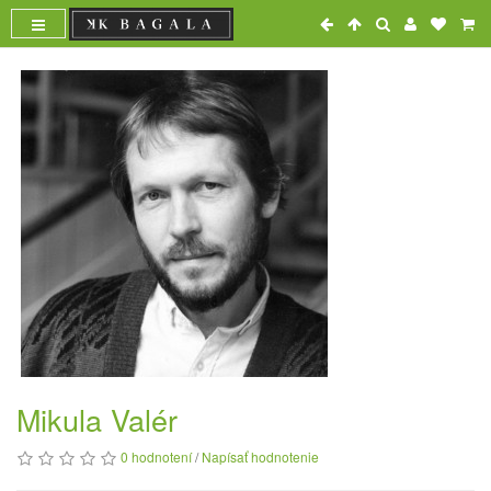
Mikula Valér
0 hodnotení
/
Napísať hodnotenie