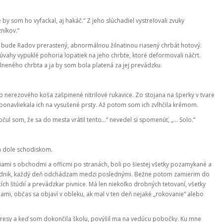
by som ho vyfackal, aj hakáč.“ Z jeho slúchadiel vystreľovali zvuky
níkov.“
bude Radov prerastený, abnormálnou žilnatinou riasený chrbát hotový.
 úvahy vypuklé pohoria lopatiek na jeho chrbte, ktoré deformovali náčrt.
vlneného chrbta a ja by som bola platená za jej prevádzku.
o nerezového koša zašpinené nitrilové rukavice. Zo stojana na šperky v tvare
ponavliekala ich na vysušené prsty. Až potom som ich zvlhčila krémom.
Počul som, že sa do mesta vrátil tento…“ nevedel si spomenúť, „… Solo.“
a dole schodiskom.
ami s obchodmi a officmi po stranách, boli po šiestej všetky pozamykané a
 podnik, každý deň odchádzam medzi poslednými. Bežne potom zamierim do
h štúdií a prevádzkar pivnice. Má len niekoľko drobných tetovaní, všetky
ami, občas sa objaví v obleku, ak mal v ten deň nejaké „rokovanie“ alebo
gresy a keď som dokončila školu, povýšil ma na vedúcu pobočky. Ku mne