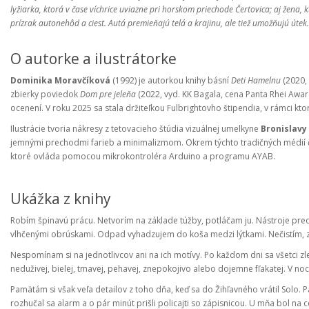
lyžiarka, ktorá v čase víchrice uviazne pri horskom priechode Čertovica; aj žena,
prízrak autonehôd a ciest. Autá premieňajú telá a krajinu, ale tiež umožňujú úte
O autorke a ilustrátorke
Dominika Moravčíková
(1992) je autorkou knihy básní
Deti Hamelnu
(2020, 
zbierky poviedok
Dom pre jeleňa
(2022, vyd. KK Bagala, cena Panta Rhei Award
ocenení. V roku 2025 sa stala držiteľkou Fulbrightovho štipendia, v rámci k
Ilustrácie tvoria nákresy z tetovacieho štúdia vizuálnej umelkyne
Bronislavy
jemnými prechodmi farieb a minimalizmom. Okrem týchto tradičných médií ča
ktoré ovláda pomocou mikrokontroléra Arduino a programu AYAB.
Ukážka z knihy
Robím špinavú prácu. Netvorím na základe túžby, potláčam ju. Nástroje pre
vlhčenými obrúskami. Odpad vyhadzujem do koša medzi lýtkami. Nečistím,
Nespomínam si na jednotlivcov ani na ich motívy. Po každom dni sa všetci zle
neduživej, bielej, tmavej, pehavej, znepokojivo alebo dojemne fľakatej. V noc
Pamätám si však veľa detailov z toho dňa, keď sa do Žihľavného vrátil Solo. P
rozhučal sa alarm a o pár minút prišli policajti so zápisnicou. U mňa bol 