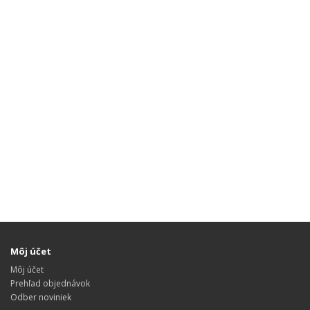
Môj účet
Môj účet
Prehľad objednávok
Odber noviniek