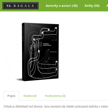
Autorky a autori (42)
Knihy (93)
Popis
Vlastnosti
Hodnotenia (0)
Pohyb je dôležitejší než domov. Svoj moment sily hľadá vyčerpaná tatérka v malo