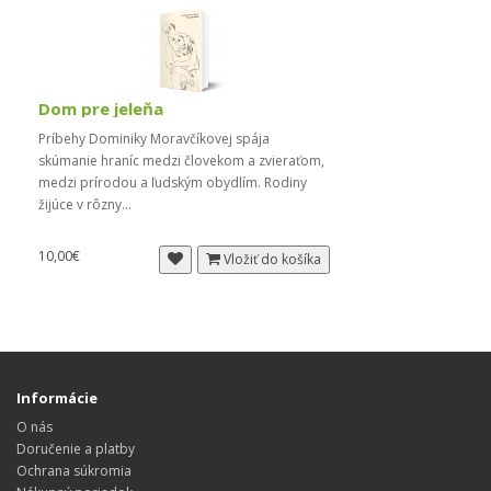
Dom pre jeleňa
Príbehy Dominiky Moravčíkovej spája
skúmanie hraníc medzi človekom a zvieraťom,
medzi prírodou a ľudským obydlím. Rodiny
žijúce v rôzny...
10,00€
Vložiť do košíka
Informácie
O nás
Doručenie a platby
Ochrana súkromia