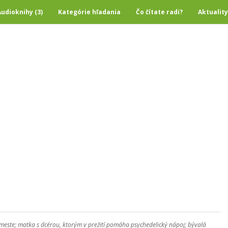
Audioknihy (3)
Kategórie hľadania
Čo čítate radi?
Aktuality
meste; matka s dcérou, ktorým v prežití pomáha psychedelický nápoj; bývalá