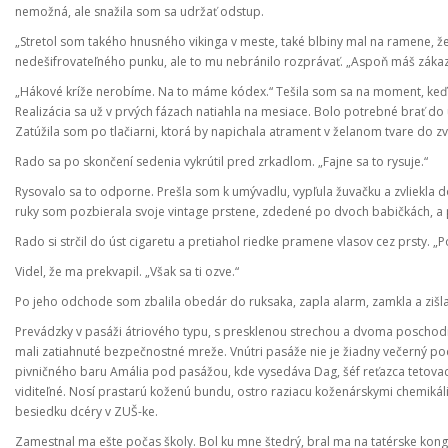
nemožná, ale snažila som sa udržať odstup.
„Stretol som takého hnusného vikinga v meste, také blbiny mal na ramene, že 
nedešifrovateľného punku, ale to mu nebránilo rozprávať. „Aspoň máš zákaz
„Hákové kríže nerobíme. Na to máme kódex.“ Tešila som sa na moment, keď 
Realizácia sa už v prvých fázach natiahla na mesiace. Bolo potrebné brať do
Zatúžila som po tlačiarni, ktorá by napichala atrament v želanom tvare do z
Rado sa po skončení sedenia vykrútil pred zrkadlom. „Fajne sa to rysuje.“
Rysovalo sa to odporne. Prešla som k umývadlu, vypľula žuvačku a zvliekla d
ruky som pozbierala svoje vintage prstene, zdedené po dvoch babičkách, a 
Rado si strčil do úst cigaretu a pretiahol riedke pramene vlasov cez prsty. „
Videl, že ma prekvapil. „Však sa ti ozve.“
Po jeho odchode som zbalila obedár do ruksaka, zapla alarm, zamkla a zišl
Prevádzky v pasáži átriového typu, s presklenou strechou a dvoma poschodi
mali zatiahnuté bezpečnostné mreže. Vnútri pasáže nie je žiadny večerný
pivničného baru Amália pod pasážou, kde vysedáva Dag, šéf reťazca tetovacíc
viditeľné. Nosí prastarú koženú bundu, ostro raziacu koženárskymi chemikáli
besiedku dcéry v ZUŠ-ke.
Zamestnal ma ešte počas školy. Bol ku mne štedrý, bral ma na tatérske kon