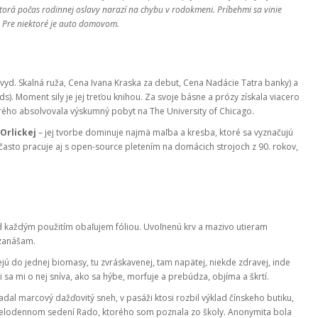
 ktorá počas rodinnej oslavy narazí na chybu v rodokmeni. Príbehmi sa vinie
k. Pre niektoré je auto domovom.
vyd. Skalná ruža, Cena Ivana Kraska za debut, Cena Nadácie Tatra banky) a
s). Moment sily je jej treťou knihou. Za svoje básne a prózy získala viacero
torého absolvovala výskumný pobyt na The University of Chicago.
 Orlickej
– jej tvorbe dominuje najmä maľba a kresba, ktoré sa vyznačujú
sto pracuje aj s open-source pletením na domácich strojoch z 90. rokov,
d každým použitím obaľujem fóliou. Uvoľnenú krv a mazivo utieram
 zanášam.
jú do jednej biomasy, tu zvráskavenej, tam napätej, niekde zdravej, inde
i sa mi o nej sníva, ako sa hýbe, morfuje a prebúdza, objíma a škrtí.
adal marcový dažďovitý sneh, v pasáži ktosi rozbil výklad čínskeho butiku,
na celodennom sedení Rado, ktorého som poznala zo školy. Anonymita bola