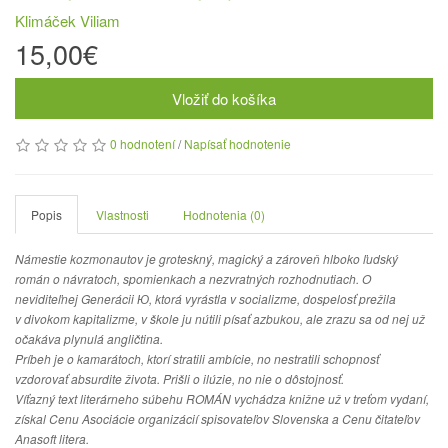
Klimáček Viliam
15,00€
Vložiť do košíka
0 hodnotení
/
Napísať hodnotenie
Popis
Vlastnosti
Hodnotenia (0)
Námestie kozmonautov je groteskný, magický a zároveň hlboko ľudský
román o návratoch, spomienkach a nezvratných rozhodnutiach. O
neviditeľnej Generácii Ю, ktorá vyrástla v socializme, dospelosť prežila
v divokom kapitalizme, v škole ju nútili písať azbukou, ale zrazu sa od nej už
očakáva plynulá angličtina.
Príbeh je o kamarátoch, ktorí stratili ambície, no nestratili schopnosť
vzdorovať absurdite života. Prišli o ilúzie, no nie o dôstojnosť.
Víťazný text literárneho súbehu ROMÁN vychádza knižne už v treťom vydaní,
získal Cenu Asociácie organizácií spisovateľov Slovenska a Cenu čitateľov
Anasoft litera.