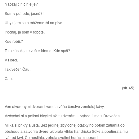
Naozaj ti nič nie je?
Som v pohode, jasné?!
Ubytujem sa a môžeme ísť na pivo.
Počkaj, ja som v robote.
Kde robíš?
Tuto kúsok, ale večer ideme. Kde spíš?
V Horci.
Tak večer. Čau.
Čau.
(str. 45)
Von otvorenými dverami vanula vôňa čerstvo zomletej kávy.
Vzdychol si a potisol bicykel až ku dverám, – vyhodili ma z Drevočasu.
Milka si prikryla ústa. Bez jedinej zbytočnej otázky ho potom zatiahla do
obchodu a zatvorila dvere. Zobrala vlhkú handričku Söke a poutierala mu
tvár od krvi. Čo nestihla, zotrela svojimi horúcimi perami.