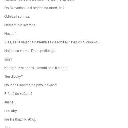
Do Drevočasu asi nejdeš na obed, čo?
Odhlásil som sa.
Nemám nič uvarené.
Nevadí.
Vieš, že tá vaječná nátierka sa dá robiť aj nateplo? S cibuľkou.
Najem sa vonku. Dnes prišiel Igor.
Igor?
Kamarát z mladosti. Hovoril som ti o ňom.
Ten divoký?
No Igor. Skočíme na pivo, nevadí?
Prídeš do večera?
Jasné.
Len aby.
Ide ti zákazník. Ahoj.
Ahoj.