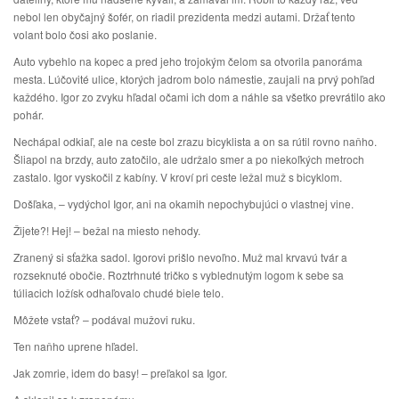
nebol len obyčajný šofér, on riadil prezidenta medzi autami. Držať tento
volant bolo čosi ako poslanie.
Auto vybehlo na kopec a pred jeho trojokým čelom sa otvorila panoráma
mesta. Lúčovité ulice, ktorých jadrom bolo námestie, zaujali na prvý pohľad
každého. Igor zo zvyku hľadal očami ich dom a náhle sa všetko prevrátilo ako
pohár.
Nechápal odkiaľ, ale na ceste bol zrazu bicyklista a on sa rútil rovno naňho.
Šliapol na brzdy, auto zatočilo, ale udržalo smer a po niekoľkých metroch
zastalo. Igor vyskočil z kabíny. V kroví pri ceste ležal muž s bicyklom.
Došľaka, – vydýchol Igor, ani na okamih nepochybujúci o vlastnej vine.
Žijete?! Hej! – bežal na miesto nehody.
Zranený si sťažka sadol. Igorovi prišlo nevoľno. Muž mal krvavú tvár a
rozseknuté obočie. Roztrhnuté tričko s vyblednutým logom k sebe sa
túliacich ložísk odhaľovalo chudé biele telo.
Môžete vstať? – podával mužovi ruku.
Ten naňho uprene hľadel.
Jak zomrie, idem do basy! – preľakol sa Igor.