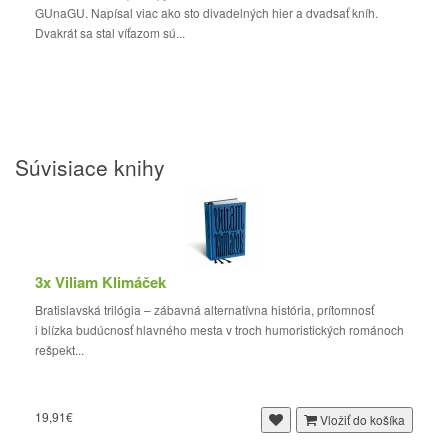
GUnaGU. Napísal viac ako sto divadelných hier a dvadsať kníh.
Dvakrát sa stal víťazom sú...
Súvisiace knihy
3x Viliam Klimáček
Bratislavská trilógia – zábavná alternatívna história, prítomnosť
i blízka budúcnosť hlavného mesta v troch humoristických románoch
rešpekt...
19,91€
Vložiť do košíka