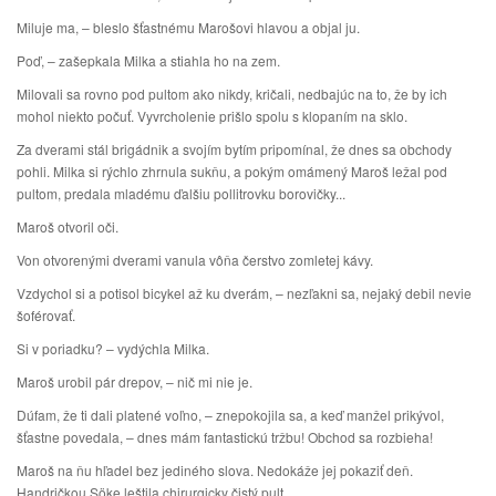
Miluje ma, – bleslo šťastnému Marošovi hlavou a objal ju.
Poď, – zašepkala Milka a stiahla ho na zem.
Milovali sa rovno pod pultom ako nikdy, kričali, nedbajúc na to, že by ich
mohol niekto počuť. Vyvrcholenie prišlo spolu s klopaním na sklo.
Za dverami stál brigádnik a svojím bytím pripomínal, že dnes sa obchody
pohli. Milka si rýchlo zhrnula sukňu, a pokým omámený Maroš ležal pod
pultom, predala mladému ďalšiu pollitrovku borovičky...
Maroš otvoril oči.
Von otvorenými dverami vanula vôňa čerstvo zomletej kávy.
Vzdychol si a potisol bicykel až ku dverám, – nezľakni sa, nejaký debil nevie
šoférovať.
Si v poriadku? – vydýchla Milka.
Maroš urobil pár drepov, – nič mi nie je.
Dúfam, že ti dali platené voľno, – znepokojila sa, a keď manžel prikývol,
šťastne povedala, – dnes mám fantastickú tržbu! Obchod sa rozbieha!
Maroš na ňu hľadel bez jediného slova. Nedokáže jej pokaziť deň.
Handričkou Söke leštila chirurgicky čistý pult.