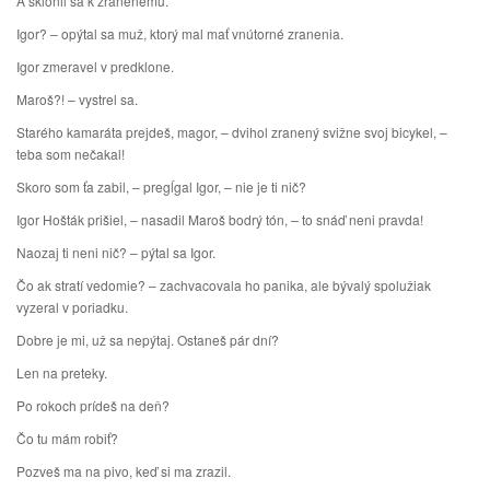
A sklonil sa k zranenému.
Igor? – opýtal sa muž, ktorý mal mať vnútorné zranenia.
Igor zmeravel v predklone.
Maroš?! – vystrel sa.
Starého kamaráta prejdeš, magor, – dvihol zranený svižne svoj bicykel, –
teba som nečakal!
Skoro som ťa zabil, – pregĺgal Igor, – nie je ti nič?
Igor Hošták prišiel, – nasadil Maroš bodrý tón, – to snáď neni pravda!
Naozaj ti neni nič? – pýtal sa Igor.
Čo ak stratí vedomie? – zachvacovala ho panika, ale bývalý spolužiak
vyzeral v poriadku.
Dobre je mi, už sa nepýtaj. Ostaneš pár dní?
Len na preteky.
Po rokoch prídeš na deň?
Čo tu mám robiť?
Pozveš ma na pivo, keď si ma zrazil.