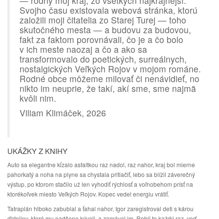
— rodný môj kraj, zo všetkých najkrajnejší.
Svojho času existovala webová stránka, ktorú
založili moji čitatelia zo Starej Turej — toho
skutočného mesta — a budovu za budovou,
fakt za faktom porovnávali, čo je a čo bolo
v ich meste naozaj a čo a ako sa
transformovalo do poetických, surreálnych,
nostalgických Veľkých Rojov v mojom románe.
Rodné obce môžeme milovať či nenávidieť, no
nikto im neuprie, že takí, akí sme, sme najmä
kvôli nim.
Viliam Klimáček, 2026
UKÁŽKY Z KNIHY
Auto sa elegantne kĺzalo asfaltkou raz nadol, raz nahor, kraj bol mierne
pahorkatý a noha na plyne sa chystala pritlačiť, lebo sa blížil záverečný
výstup, po ktorom stačilo už len vyhodiť rýchlosť a voľnobehom prísť na
ktorékoľvek miesto Veľkých Rojov. Kopec vedel energiu vrátiť.
Tatraplán hlboko zabublal a ťahal nahor, Igor zaregistroval deti s károu
ďateliny, ktoré mu nadšene kývali, a zamával im. Robil to každý raz, veď