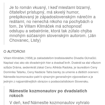
Je to román vkusný, i keď miestami bizarný,
čitateľovi prístupný, má skvelý humor,
prešpikovaný je západoslovenským nárečím a
reáliami, no nenechá nikoho na pochybách o
tom, že Viliam Klimáček má schopnosť
odstupu a sebairónie, ktorá tak zúfalo chýba
mnohým súčasným slovenským autorom. (Ján
Chovanec, Listy)
O AUTOROVI
Viliam Klimáček (1958) je zakladateľom bratislavského Divadla GUnaGU.
Napísal viac ako sto divadelných hier a dvadsať kníh. Dvakrát sa stal víťazom
súťaže Dráma, sedemkrát získal Cenu Alfréda Radoka, je laureátom Ceny
Dominika Tatarku, Ceny Nadácie Tatra banky za umenie a ďalších ocenení.
Námestie kozmonautov patrí k výrazným generačným výpovediam a je
jedným z najpamätnejších obrazov o postsocialistickom Slovensku.
Námestie kozmonautov po dvadsiatich
rokoch
V deň, keď Námestie kozmonautov vyhralo