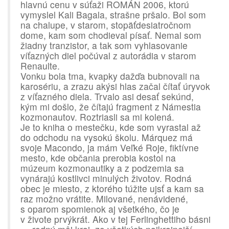
hlavnú cenu v súťaži ROMÁN 2006, ktorú
vymyslel Kali Bagala, strašne pršalo. Bol som
na chalupe, v starom, stopäťdesiatročnom
dome, kam som chodieval písať. Nemal som
žiadny tranzistor, a tak som vyhlasovanie
víťazných diel počúval z autorádia v starom
Renaulte.
Vonku bola tma, kvapky dažďa bubnovali na
karosériu, a zrazu akýsi hlas začal čítať úryvok
z víťazného diela. Trvalo asi desať sekúnd,
kým mi došlo, že čítajú fragment z Námestia
kozmonautov. Roztriasli sa mi kolená.
Je to kniha o mestečku, kde som vyrastal až
do odchodu na vysokú školu. Márquez má
svoje Macondo, ja mám Veľké Roje, fiktívne
mesto, kde občania prerobia kostol na
múzeum kozmonautiky a z podzemia sa
vynárajú kostlivci minulých životov. Rodná
obec je miesto, z ktorého túžite ujsť a kam sa
raz možno vrátite. Milované, nenávidené,
s oparom spomienok aj všetkého, čo je
v živote prvýkrát. Ako v tej Ferlinghettiho básni