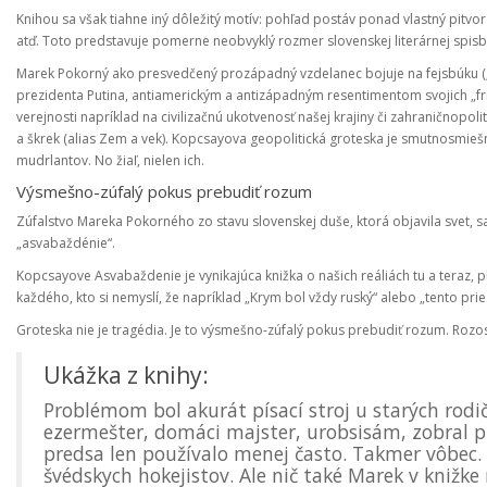
Knihou sa však tiahne iný dôležitý motív: pohľad postáv ponad vlastný pitvor 
atď. Toto predstavuje pomerne neobvyklý rozmer slovenskej literárnej spisb
Marek Pokorný ako presvedčený prozápadný vzdelanec bojuje na fejsbúku (
prezidenta Putina, antiamerickým a antizápadným resentimentom svojich „f
verejnosti napríklad na civilizačnú ukotvenosť našej krajiny či zahraničnopol
a škrek (alias Zem a vek). Kopcsayova geopolitická groteska je smutnosmi
mudrlantov. No žiaľ, nielen ich.
Výsmešno-zúfalý pokus prebudiť rozum
Zúfalstvo Mareka Pokorného zo stavu slovenskej duše, ktorá objavila svet, s
„asvabaždénie“.
Kopcsayove Asvabaždenie je vynikajúca knižka o našich reáliách tu a teraz, 
každého, kto si nemyslí, že napríklad „Krym bol vždy ruský“ alebo „tento prie
Groteska nie je tragédia. Je to výsmešno-zúfalý pokus prebudiť rozum. Rozo
Ukážka z knihy:
Problémom bol akurát písací stroj u starých rodi
ezermešter, domáci majster, urobsisám, zobral pi
predsa len používalo menej často. Takmer vôbec
švédskych hokejistov. Ale nič také Marek v knižk