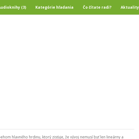
Audioknihy (3)
Kategórie hľadania
Čo čítate radi?
Aktuality
hom hlavného hrdinu, ktorý zisťuje, že vývoj nemusí byť len lineárny a