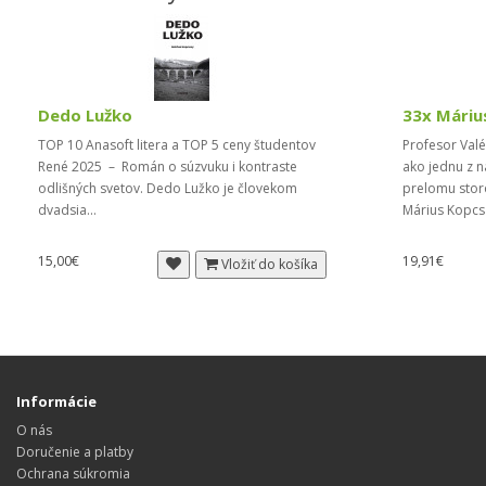
Dedo Lužko
33x Máriu
TOP 10 Anasoft litera a TOP 5 ceny študentov
Profesor Valé
René 2025 – Román o súzvuku i kontraste
ako jednu z n
odlišných svetov. Dedo Lužko je človekom
prelomu storo
dvadsia...
Márius Kopcs
15,00€
19,91€
Vložiť do košíka
Informácie
O nás
Doručenie a platby
Ochrana súkromia