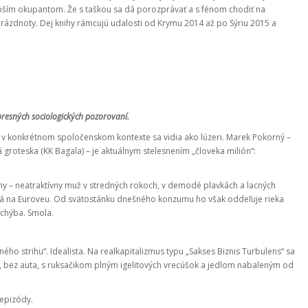
epším okupantom. Že s taškou sa dá porozprávať a s fénom chodiť na
prázdnoty. Dej knihy rámcujú udalosti od Krymu 2014 až po Sýriu 2015 a
presných sociologických pozorovaní.
í a v konkrétnom spoločenskom kontexte sa vidia ako lúzeri. Marek Pokorný –
groteska (KK Bagala) – je aktuálnym stelesnením „človeka milión“:
hy – neatraktívny muž v stredných rokoch, v demodé plavkách a lacných
rá na Euroveu. Od svätostánku dnešného konzumu ho však oddeľuje rieka
 chýba. Smola.
strihu“. Idealista. Na realkapitalizmus typu „Sakses Biznis Turbulens“ sa
 bez auta, s ruksačikom plným igelitových vrecúšok a jedlom nabaleným od
 epizódy.