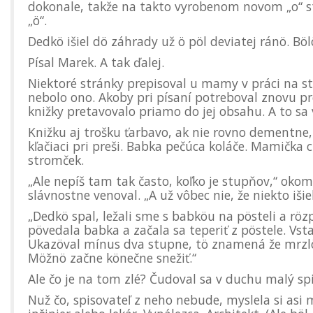
dokonale, takže na takto vyrobenom novom „o“ stá
„ö“.
Dedkö išiel dö záhrady už ö pöl deviatej ránö. Bölö
Písal Marek. A tak ďalej.
Niektoré stránky prepisoval u mamy v práci na str
nebolo ono. Akoby pri písaní potreboval znovu pre
knižky pretavovalo priamo do jej obsahu. A to sa v
Knižku aj trošku ťarbavo, ak nie rovno dementne, 
kľačiaci pri preši. Babka pečúca koláče. Mamička
stromček.
„Ale nepíš tam tak často, koľko je stupňov,“ oko
slávnostne venoval. „A už vôbec nie, že niekto iši
„Dedkö spal, ležali sme s babköu na pösteli a rözpr
pövedala babka a začala sa teperiť z pöstele. Vst
Ukazöval mínus dva stupne, tö znamená že mrzlö,
Möžnö začne könečne snežiť.“
Ale čo je na tom zlé? Čudoval sa v duchu malý spis
Nuž čo, spisovateľ z neho nebude, myslela si asi