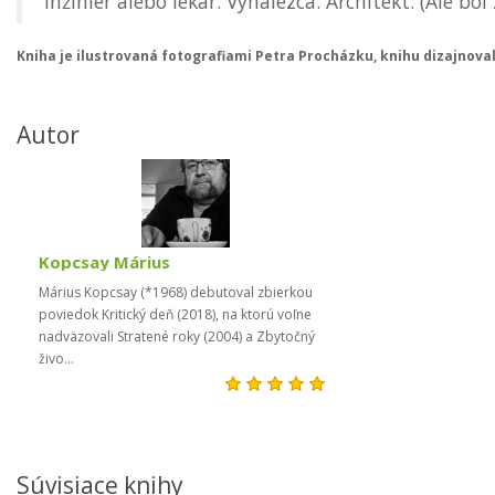
inžinier alebo lekár. Vynálezca. Architekt. (Ale böl
Kniha je ilustrovaná fotografiami Petra Procházku, knihu dizajnoval 
Autor
Kopcsay Márius
Márius Kopcsay (*1968) debutoval zbierkou
poviedok Kritický deň (2018), na ktorú voľne
nadväzovali Stratené roky (2004) a Zbytočný
živo...
Súvisiace knihy