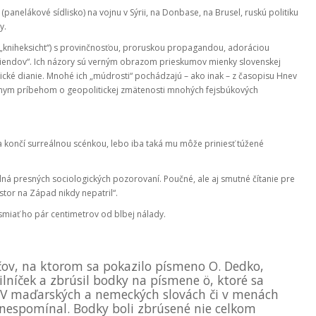
(panelákové sídlisko) na vojnu v Sýrii, na Donbase, na Brusel, ruskú politiku
y.
„kniheksicht“) s provinčnosťou, proruskou propagandou, adoráciou
riendov“. Ich názory sú verným obrazom prieskumov mienky slovenskej
itické dianie. Mnohé ich „múdrosti“ pochádzajú – ako inak – z časopisu Hnev
ešnym príbehom o geopolitickej zmätenosti mnohých fejsbúkových
a končí surreálnou scénkou, lebo iba taká mu môže priniesť túžené
plná presných sociologických pozorovaní. Poučné, ale aj smutné čítanie pre
stor na Západ nikdy nepatril“.
smiať ho pár centimetrov od blbej nálady.
čov, na ktorom sa pokazilo písmeno O. Dedko,
lníček a zbrúsil bodky na písmene ö, ktoré sa
. V maďarských a nemeckých slovách či v menách
e nespomínal. Bodky boli zbrúsené nie celkom