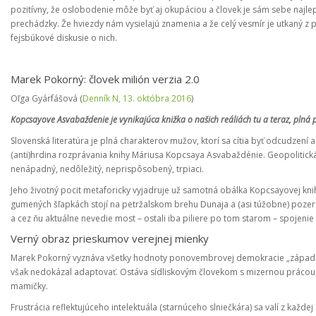
pozitívny, že oslobodenie môže byť aj okupáciou a človek je sám sebe najl
prechádzky. Že hviezdy nám vysielajú znamenia a že celý vesmír je utkaný z 
fejsbúkové diskusie o nich.
Marek Pokorný: človek milión verzia 2.0
Oľga Gyárfášová (
Denník N, 13. októbra 2016
)
Kopcsayove Asvabaždenie je vynikajúca knižka o našich reáliách tu a teraz, plná 
Slovenská literatúra je plná charakterov mužov, ktorí sa cítia byť odcudzen
(anti)hrdina rozprávania knihy Máriusa Kopcsaya Asvabaždénie. Geopolitická 
nenápadný, nedôležitý, neprispôsobený, trpiaci.
Jeho životný pocit metaforicky vyjadruje už samotná obálka Kopcsayovej kni
gumených šľapkách stojí na petržalskom brehu Dunaja a (asi túžobne) poze
a cez ňu aktuálne nevedie most – ostali iba piliere po tom starom – spojenie
Verný obraz prieskumov verejnej mienky
Marek Pokorný vyznáva všetky hodnoty ponovembrovej demokracie „západného 
však nedokázal adaptovať. Ostáva sídliskovým človekom s mizernou prácou,
mamičky.
Frustrácia reflektujúceho intelektuála (starnúceho slniečkára) sa valí z každej