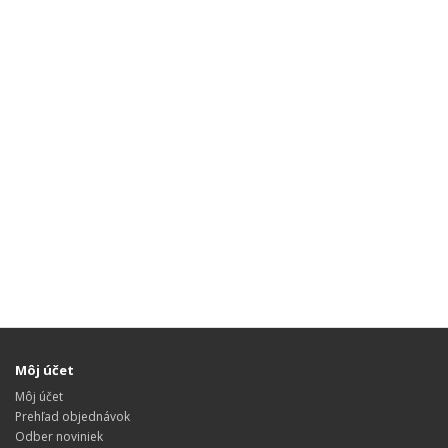
Môj účet
Môj účet
Prehľad objednávok
Odber noviniek