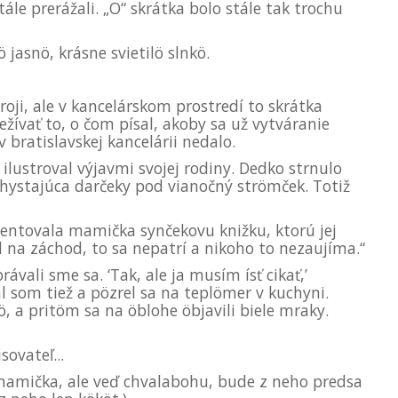
le prerážali. „O“ skrátka bolo stále tak trochu
 jasnö, krásne svietilö slnkö.
oji, ale v kancelárskom prostredí to skrátka
žívať to, o čom písal, akoby sa už vytváranie
 bratislavskej kancelárii nedalo.
ilustroval výjavmi svojej rodiny. Dedko strnulo
 chystajúca darčeky pod vianočný strömček. Totiž
mentovala mamička synčekovu knižku, ktorú jej
el na záchod, to sa nepatrí a nikoho to nezaujíma.“
ávali sme sa. ‘Tak, ale ja musím ísť cikať,’
al som tiež a pözrel sa na teplömer v kuchyni.
 a pritöm sa na öblohe öbjavili biele mraky.
ovateľ...
 mamička, ale veď chvalabohu, bude z neho predsa