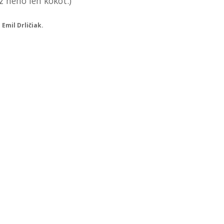
 z neho len kököt.)
Emil Drličiak.