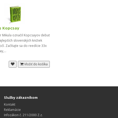
s Kopcsay
r Mikula označil Kopcsayov debut
ajlepších slovenských knižiek
čí. Začítajte sa do reedície 33x
ay,...
Vložiť do košíka
Služby zákazníkom
Kontakt
Reklamácie
Infozákon č. 211/2000 Z.z.