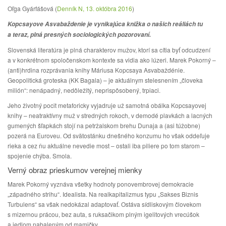
Oľga Gyárfášová (
Denník N, 13. októbra 2016
)
Kopcsayove Asvabaždenie je vynikajúca knižka o našich reáliách tu
a teraz, plná presných sociologických pozorovaní.
Slovenská literatúra je plná charakterov mužov, ktorí sa cítia byť odcudzení
a v konkrétnom spoločenskom kontexte sa vidia ako lúzeri. Marek Pokorný –
(anti)hrdina rozprávania knihy Máriusa Kopcsaya Asvabaždénie.
Geopolitická groteska (KK Bagala) – je aktuálnym stelesnením „človeka
milión“: nenápadný, nedôležitý, neprispôsobený, trpiaci.
Jeho životný pocit metaforicky vyjadruje už samotná obálka Kopcsayovej
knihy – neatraktívny muž v stredných rokoch, v demodé plavkách a lacných
gumených šľapkách stojí na petržalskom brehu Dunaja a (asi túžobne)
pozerá na Euroveu. Od svätostánku dnešného konzumu ho však oddeľuje
rieka a cez ňu aktuálne nevedie most – ostali iba piliere po tom starom –
spojenie chýba. Smola.
Verný obraz prieskumov verejnej mienky
Marek Pokorný vyznáva všetky hodnoty ponovembrovej demokracie
„západného strihu“. Idealista. Na realkapitalizmus typu „Sakses Biznis
Turbulens“ sa však nedokázal adaptovať. Ostáva sídliskovým človekom
s mizernou prácou, bez auta, s ruksačikom plným igelitových vrecúšok
a jedlom nabaleným od mamičky.