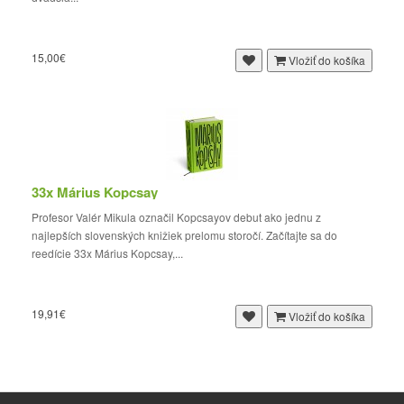
15,00€
Vložiť do košíka
33x Márius Kopcsay
Profesor Valér Mikula označil Kopcsayov debut ako jednu z
najlepších slovenských knižiek prelomu storočí. Začítajte sa do
reedície 33x Márius Kopcsay,...
19,91€
Vložiť do košíka