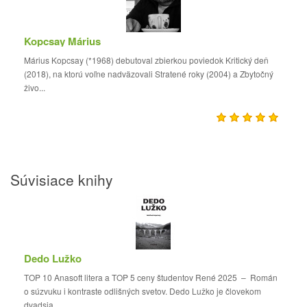
Kopcsay Márius
Márius Kopcsay (*1968) debutoval zbierkou poviedok Kritický deň
(2018), na ktorú voľne nadväzovali Stratené roky (2004) a Zbytočný
živo...
Súvisiace knihy
Dedo Lužko
TOP 10 Anasoft litera a TOP 5 ceny študentov René 2025 – Román
o súzvuku i kontraste odlišných svetov. Dedo Lužko je človekom
dvadsia...