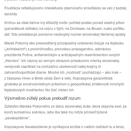
Frustrácia reflektujúceho intelektuála (starnúceho slniečkára) sa valí z každej
epizódy.
Knihou sa však tiahne iný dôležitý motív: pohľad postáv ponad vlastný pitvor
(panelákové sídlisko) na vojnu v Sýrii, na Donbase, na Brusel, ruskú politiku
atď. Toto predstavuje pomerne neobvyklý rozmer slovenskej literárnej spisby.
Marek Pokorný ako presvedčený prozápadný vzdelanec bojuje na fejsbúku
(„kniheksicht“) s provinčnosťou, proruskou propagandou, adoráciou
prezidenta Putina, antiamerickým a antizápadným resentimentom svojich
„friendov“. Ich názory sú verným obrazom prieskumov mienky slovenskej
verejnosti napríklad na civilizačnú ukotvenosť našej krajiny či
zahraničnopolitické dianie. Mnohé ich „múdrosti“ pochádzajú – ako inak –
z časopisu Hnev a škrek (alias Zem a vek). Kopcsayova geopolitická
groteska je smutnosmiešnym príbehom o geopolitickej zmätenosti mnohých
fejsbúkových mudrlantov. No žiaľ, nielen ich.
Výsmešno-zúfalý pokus prebudiť rozum
Zúfalstvo Mareka Pokorného zo stavu slovenskej duše, ktorá objavila svet, sa
končí surreálnou scénkou, lebo iba taká mu môže priniesť túžené
„asvabaždénie“.
Kopcsayove Asvabaždenie je vynikajúca knižka o našich reáliách tu a teraz,