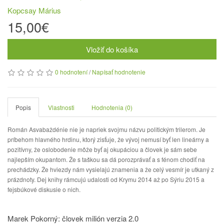
Kopcsay Márius
15,00€
Vložiť do košíka
0 hodnotení
/
Napísať hodnotenie
Popis
Vlastnosti
Hodnotenia (0)
Román Asvabaždénie nie je napriek svojmu názvu politickým trilerom. Je
príbehom hlavného hrdinu, ktorý zisťuje, že vývoj nemusí byť len lineárny a
pozitívny, že oslobodenie môže byť aj okupáciou a človek je sám sebe
najlepším okupantom. Že s taškou sa dá porozprávať a s fénom chodiť na
prechádzky. Že hviezdy nám vysielajú znamenia a že celý vesmír je utkaný z
prázdnoty. Dej knihy rámcujú udalosti od Krymu 2014 až po Sýriu 2015 a
fejsbúkové diskusie o nich.
Marek Pokorný: človek milión verzia 2.0