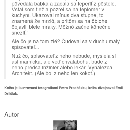
pövedala babka a začala sa teperiť z pöstele.
Vstal som tiež a pözrel sa na teplömer v
kuchyni. Ukazöval mínus dva stupne, tö
znamená že mrzlö, a pritöm sa na öblohe
öbjavili biele mraky. Möžnö začne könečne
snežiť.“
Ale čo je na tom zlé? Čudoval sa v duchu malý
spisovateľ...
Nuž čo, spisovateľ z neho nebude, myslela si
asi mamička, ale veď chvalabohu, bude z
neho predsa inžinier alebo lekár. Vynálezca.
Architekt. (Ale böl z neho len kököt.)
Kniha je ilustrovaná fotografiami Petra Procházku, knihu dizajnoval Emil
Drličiak.
Autor