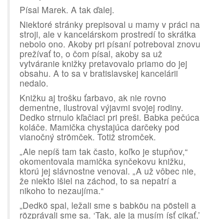
Písal Marek. A tak ďalej.
Niektoré stránky prepisoval u mamy v práci na
stroji, ale v kancelárskom prostredí to skrátka
nebolo ono. Akoby pri písaní potreboval znovu
prežívať to, o čom písal, akoby sa už
vytváranie knižky pretavovalo priamo do jej
obsahu. A to sa v bratislavskej kancelárii
nedalo.
Knižku aj trošku ťarbavo, ak nie rovno
dementne, ilustroval výjavmi svojej rodiny.
Dedko strnulo kľačiaci pri preši. Babka pečúca
koláče. Mamička chystajúca darčeky pod
vianočný strömček. Totiž stromček.
„Ale nepíš tam tak často, koľko je stupňov,“
okomentovala mamička synčekovu knižku,
ktorú jej slávnostne venoval. „A už vôbec nie,
že niekto išiel na záchod, to sa nepatrí a
nikoho to nezaujíma.“
„Dedkö spal, ležali sme s babköu na pösteli a
rözprávali sme sa. ‘Tak, ale ja musím ísť cikať,’