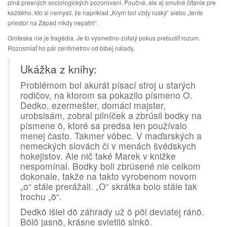
plná presných sociologických pozorovaní. Poučné, ale aj smutné čítanie pre
každého, kto si nemyslí, že napríklad „Krym bol vždy ruský“ alebo „tento
priestor na Západ nikdy nepatril“.
Groteska nie je tragédia. Je to výsmešno-zúfalý pokus prebudiť rozum.
Rozosmiať ho pár centimetrov od blbej nálady.
Ukážka z knihy:
Problémom bol akurát písací stroj u starých
rodičov, na ktorom sa pokazilo písmeno O.
Dedko, ezermešter, domáci majster,
urobsisám, zobral pilníček a zbrúsil bodky na
písmene ö, ktoré sa predsa len používalo
menej často. Takmer vôbec. V maďarských a
nemeckých slovách či v menách švédskych
hokejistov. Ale nič také Marek v knižke
nespomínal. Bodky boli zbrúsené nie celkom
dokonale, takže na takto vyrobenom novom
„o“ stále prerážali. „O“ skrátka bolo stále tak
trochu „ö“.
Dedkö išiel dö záhrady už ö pöl deviatej ránö.
Bölö jasnö, krásne svietilö slnkö.