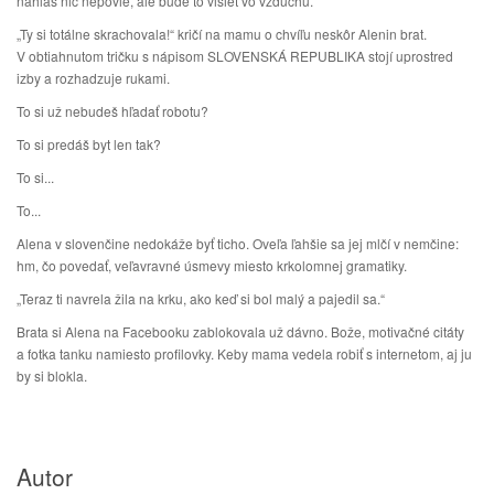
nahlas nič nepovie, ale bude to visieť vo vzduchu.
„Ty si totálne skrachovala!“ kričí na mamu o chvíľu neskôr Alenin brat.
V obtiahnutom tričku s nápisom SLOVENSKÁ REPUBLIKA stojí uprostred
izby a rozhadzuje rukami.
To si už nebudeš hľadať robotu?
To si predáš byt len tak?
To si...
To...
Alena v slovenčine nedokáže byť ticho. Oveľa ľahšie sa jej mlčí v nemčine:
hm, čo povedať, veľavravné úsmevy miesto krkolomnej gramatiky.
„Teraz ti navrela žila na krku, ako keď si bol malý a pajedil sa.“
Brata si Alena na Facebooku zablokovala už dávno. Bože, motivačné citáty
a fotka tanku namiesto profilovky. Keby mama vedela robiť s internetom, aj ju
by si blokla.
Autor