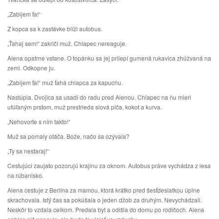
„Zabijem ťa!“
Z kopca sa k zastávke blíži autobus.
„Ťahaj sem!“ zakričí muž. Chlapec nereaguje.
Alena opatrne vstane. O topánku sa jej prilepí gumená rukavica zhúžvaná na
zemi. Odkopne ju.
„Zabijem ťa!“ muž ťahá chlapca za kapucňu.
Nastúpia. Dvojica sa usadí do radu pred Alenou. Chlapec na ňu mieri
ufúľaným prstom, muž prestrieda slová piča, kokot a kurva.
„Nehovorte s ním takto!“
Muž sa pomaly otáča. Bože, načo sa ozývala?
„Ty sa nestaraj!“
Cestujúci zaujato pozorujú krajinu za oknom. Autobus práve vychádza z lesa
na rúbanisko.
Alena cestuje z Berlína za mamou, ktorá krátko pred šesťdesiatkou úplne
skrachovala. Istý čas sa pokúšala o jeden džob za druhým. Nevychádzali.
Neskôr to vzdala celkom. Predala byt a odišla do domu po rodičoch. Alena