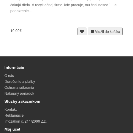
čakajú dieťa. V recyklačnej firme, kde pracuje, mu čosi nesedí — a
podozrenie...
10,00€
Vložiť do košíka
Informácie
O nás
Doručenie a platby
Ochrana súkromia
Nákupný poriadok
Služby zákazníkom
Kontakt
Reklamácie
Infozákon č. 211/2000 Z.z.
Môj účet