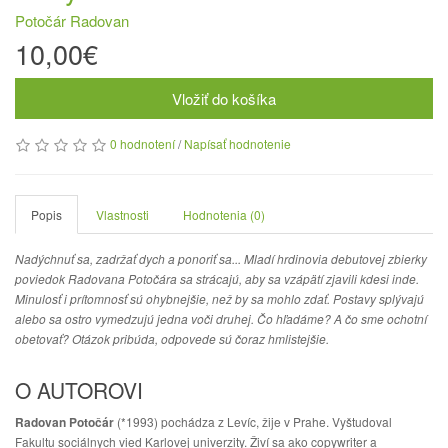
Potočár Radovan
10,00€
Vložiť do košíka
0 hodnotení
/
Napísať hodnotenie
Popis
Vlastnosti
Hodnotenia (0)
Nadýchnuť sa, zadržať dych a ponoriť sa... Mladí hrdinovia debutovej zbierky
poviedok Radovana Potočára sa strácajú, aby sa vzápätí zjavili kdesi inde.
Minulosť i prítomnosť sú ohybnejšie, než by sa mohlo zdať. Postavy splývajú
alebo sa ostro vymedzujú jedna voči druhej. Čo hľadáme? A čo sme ochotní
obetovať? Otázok pribúda, odpovede sú čoraz hmlistejšie.
O AUTOROVI
Radovan Potočár
(*1993) pochádza z Levíc, žije v Prahe. Vyštudoval
Fakultu sociálnych vied Karlovej univerzity. Živí sa ako copywriter a