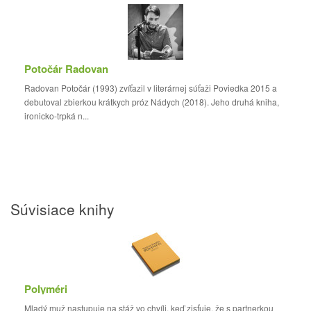
Potočár Radovan
Radovan Potočár (1993) zvíťazil v literárnej súťaži Poviedka 2015 a
debutoval zbierkou krátkych próz Nádych (2018). Jeho druhá kniha,
ironicko-trpká n...
Súvisiace knihy
Polyméri
Mladý muž nastupuje na stáž vo chvíli, keď zisťuje, že s partnerkou