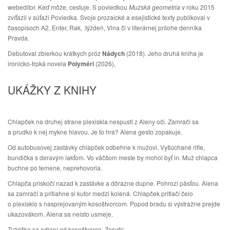
webeditor. Keď môže, cestuje. S poviedkou
Mužská geometria
v roku 2015
zvíťazil v súťaži Poviedka. Svoje prozaické a esejistické texty publikoval v
časopisoch A2, Enter, Rak, .týždeň, Vlna či v literárnej prílohe denníka
Pravda.
Debutoval zbierkou krátkych próz
Nádych
(2018). Jeho druhá kniha je
ironicko-trpká novela
Polyméri
(2026),
UKÁŽKY Z KNIHY
Chlapček na druhej strane plexiskla nespustí z Aleny oči. Zamračí sa
a prudko k nej mykne hlavou. Je to hra? Alena gesto zopakuje.
Od autobusovej zastávky chlapček odbehne k mužovi. Vyšúchané rifle,
bundička s deravým lakťom. Vo väčšom meste by mohol byť in. Muž chlapca
buchne po temene, neprehovoria.
Chlapča priskočí nazad k zastávke a dôrazne dupne. Pohrozí päsťou. Alena
sa zamračí a pritiahne si kufor medzi kolená. Chlapček pritlačí čelo
o plexisklo s nasprejovaným kosoštvorcom. Popod bradu si výstražne prejde
ukazovákom. Alena sa neisto usmeje.
Tvárička sa odlepí od kosoštvorca. Zasyčí: