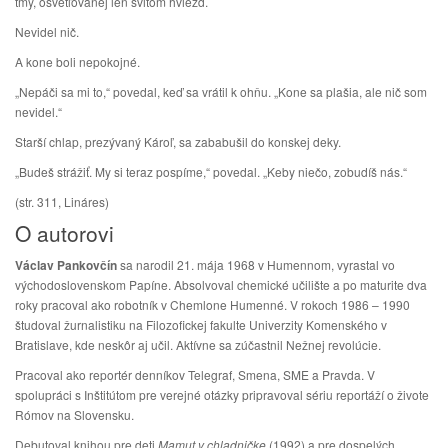
tmy, osvetľovanej len svitom hviezd.
Nevidel nič.
A kone boli nepokojné.
„Nepáči sa mi to,“ povedal, keď sa vrátil k ohňu. „Kone sa plašia, ale nič som
nevidel.“
Starší chlap, prezývaný Károľ, sa zababušil do konskej deky.
„Budeš strážiť. My si teraz pospíme,“ povedal. „Keby niečo, zobudíš nás.“
(str. 311, Lináres)
O autorovi
Václav Pankovčín
sa narodil 21. mája 1968 v Humennom, vyrastal vo
východoslovenskom Papíne. Absolvoval chemické učilište a po maturite dva
roky pracoval ako robotník v Chemlone Humenné. V rokoch 1986 – 1990
študoval žurnalistiku na Filozofickej fakulte Univerzity Komenského v
Bratislave, kde neskôr aj učil. Aktívne sa zúčastnil Nežnej revolúcie.
Pracoval ako reportér denníkov Telegraf, Smena, SME a Pravda. V
spolupráci s Inštitútom pre verejné otázky pripravoval sériu reportáží o živote
Rómov na Slovensku.
Debutoval knihou pre deti
Mamut v chladničke
(1992) a pre dospelých