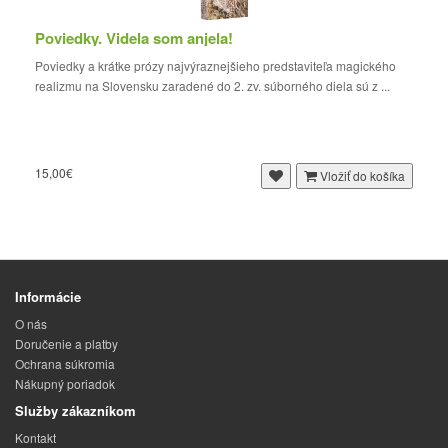
Poviedky. Videla som anjela!
Poviedky a krátke prózy najvýraznejšieho predstaviteľa magického
realizmu na Slovensku zaradené do 2. zv. súborného diela sú z ...
15,00€
Vložiť do košíka
Informácie
O nás
Doručenie a platby
Ochrana súkromia
Nákupný poriadok
Služby zákazníkom
Kontakt