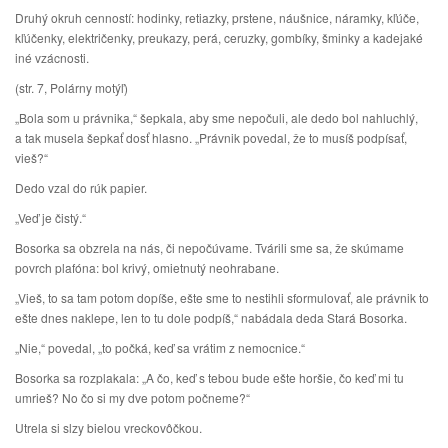
Druhý okruh cenností: hodinky, retiazky, prstene, náušnice, náramky, kľúče,
kľúčenky, električenky, preukazy, perá, ceruzky, gombíky, šminky a kadejaké
iné vzácnosti.
(str. 7, Polárny motýľ)
„Bola som u právnika,“ šepkala, aby sme nepočuli, ale dedo bol nahluchlý,
a tak musela šepkať dosť hlasno. „Právnik povedal, že to musíš podpísať,
vieš?“
Dedo vzal do rúk papier.
„Veď je čistý.“
Bosorka sa obzrela na nás, či nepočúvame. Tvárili sme sa, že skúmame
povrch plafóna: bol krivý, omietnutý neohrabane.
„Vieš, to sa tam potom dopíše, ešte sme to nestihli sformulovať, ale právnik to
ešte dnes naklepe, len to tu dole podpíš,“ nabádala deda Stará Bosorka.
„Nie,“ povedal, „to počká, keď sa vrátim z nemocnice.“
Bosorka sa rozplakala: „A čo, keď s tebou bude ešte horšie, čo keď mi tu
umrieš? No čo si my dve potom počneme?“
Utrela si slzy bielou vreckovôčkou.