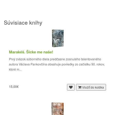
Súvisiace knihy
Marakéš. Šicke me naše!
Prvý zväzok súborného diela predčasne zosnulého talentovaného
autora Václava Pankovčína obsahuje poviedky zo začiatku 90. rokov,
ktoré m...
15,00€
Vložiť do košíka