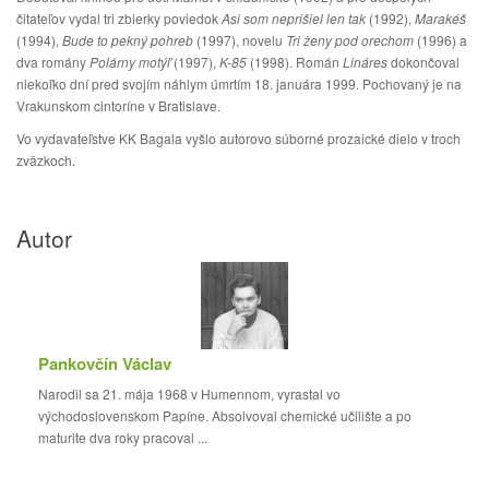
čitateľov vydal tri zbierky poviedok
Asi som neprišiel len tak
(1992),
Marakéš
(1994),
Bude to pekný pohreb
(1997), novelu
Tri ženy pod orechom
(1996) a
dva romány
Polárny motýľ
(1997),
K-85
(1998). Román
Lináres
dokončoval
niekoľko dní pred svojím náhlym úmrtím 18. januára 1999. Pochovaný je na
Vrakunskom cintoríne v Bratislave.
Vo vydavateľstve KK Bagala vyšlo autorovo súborné prozaické dielo v troch
zväzkoch.
Autor
Pankovčín Václav
Narodil sa 21. mája 1968 v Humennom, vyrastal vo
východoslovenskom Papíne. Absolvoval chemické učilište a po
maturite dva roky pracoval ...