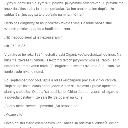
„Ty by si nemusel nič, kým si tu poležíš, ja vybavím celý prevod. Aj právnik má
teraz dosť času, aby to dal do poriadku. Na ten papier sa len dopíše, že
súhlasíš s tým, aby sa to prepísalo na mňa, nič iné.“
Dedo bez diagnózy sa asi prvýkrát v živote Starej Bosorke naozajstné
vzoprel: pokrkval papier a hodil ho na zem.
„Nič nepodpíšem! Ešte nezomieram.“
(str. 250, K-85)
V Linárese ho roku 1924 nechali olaskí Cigáni, keď prechádzali dolinou. Na
krku mal zavesenú tabuľku s textom v dvoch jazykoch: volá sa Paolo Fabíni,
narodil sa pred dvoma rokmi 28. augusta na sviatok svätého Augustína. Na
tomto svete nikoho nemá.
Bol september, noc bola teplá a od severozápadu povieval vlhký vzduch.
Traja chlapi ležali okolo ohňa, jeden z nich si ukrajoval z práve upečenej
slaniny s cibuľou. Opodiaľ sa pásli kone. Chlap dojedol, zapálil si cigaretu
a povedal ostatným, že sa ešte ide pozrieť na kone.
„Akoby niečo zavetrili,“ povedal. „Sú nepokojné.“
„Možno vlk.“
Chlap obišiel stádo osemnástich koní, občas sa pristavil a vytriešťal oči do