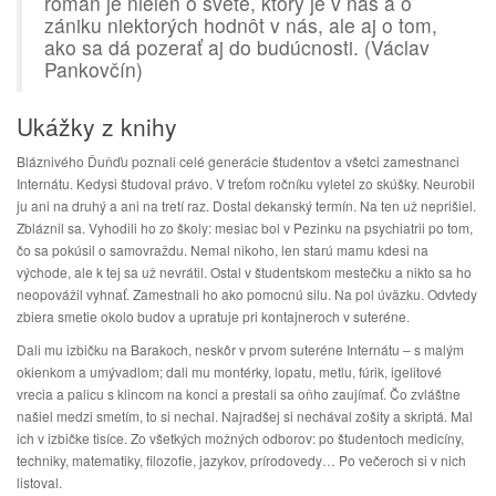
román je nielen o svete, ktorý je v nás a o
zániku niektorých hodnôt v nás, ale aj o tom,
ako sa dá pozerať aj do budúcnosti. (Václav
Pankovčín)
Ukážky z knihy
Bláznivého Ďuňďu poznali celé generácie študentov a všetci zamestnanci
Internátu. Kedysi študoval právo. V treťom ročníku vyletel zo skúšky. Neurobil
ju ani na druhý a ani na tretí raz. Dostal dekanský termín. Na ten už neprišiel.
Zbláznil sa. Vyhodili ho zo školy: mesiac bol v Pezinku na psychiatrii po tom,
čo sa pokúsil o samovraždu. Nemal nikoho, len starú mamu kdesi na
východe, ale k tej sa už nevrátil. Ostal v študentskom mestečku a nikto sa ho
neopovážil vyhnať. Zamestnali ho ako pomocnú silu. Na pol úväzku. Odvtedy
zbiera smetie okolo budov a upratuje pri kontajneroch v suteréne.
Dali mu izbičku na Barakoch, neskôr v prvom suteréne Internátu – s malým
okienkom a umývadlom; dali mu montérky, lopatu, metlu, fúrik, igelitové
vrecia a palicu s klincom na konci a prestali sa oňho zaujímať. Čo zvláštne
našiel medzi smetím, to si nechal. Najradšej si nechával zošity a skriptá. Mal
ich v izbičke tisíce. Zo všetkých možných odborov: po študentoch medicíny,
techniky, matematiky, filozofie, jazykov, prírodovedy… Po večeroch si v nich
listoval.