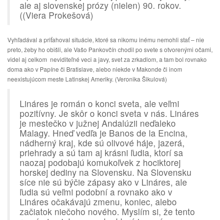
ale aj slovenskej prózy (nielen) 90. rokov.
((Viera Prokešová)
Vyhľadával a priťahoval situácie, ktoré sa nikomu inému nemohli stať – nie
preto, žeby ho obišli, ale Vašo Pankovčín chodil po svete s otvorenými očami,
videl aj celkom neviditeľné veci a javy, svet za zrkadlom, a tam bol rovnako
doma ako v Papíne či Bratislave, alebo niekde v Makonde či inom
neexistujúcom meste Latinskej Ameriky. (Veronika Šikulová)
Lináres je román o konci sveta, ale veľmi
pozitívny. Je skôr o konci sveta v nás. Lináres
je mestečko v južnej Andalúzii neďaleko
Malagy. Hneď vedľa je Banos de la Encina,
nádherný kraj, kde sú olivové háje, jazerá,
priehrady a sú tam aj krásni ľudia, ktorí sa
naozaj podobajú komukoľvek z hociktorej
horskej dediny na Slovensku. Na Slovensku
síce nie sú býčie zápasy ako v Lináres, ale
ľudia sú veľmi podobní a rovnako ako v
Lináres očakávajú zmenu, koniec, alebo
začiatok niečoho nového. Myslím si, že tento