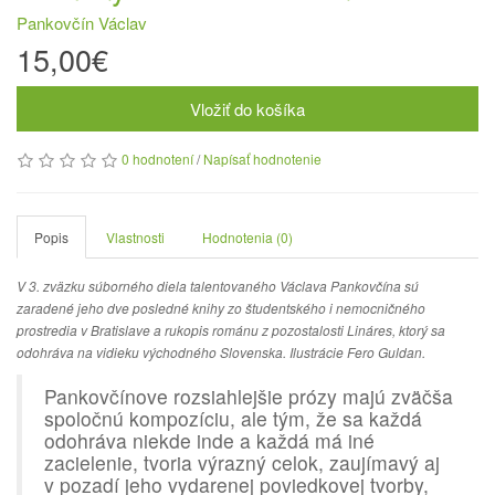
Pankovčín Václav
15,00€
Vložiť do košíka
0 hodnotení
/
Napísať hodnotenie
Popis
Vlastnosti
Hodnotenia (0)
V 3. zväzku súborného diela talentovaného Václava Pankovčína sú
zaradené jeho dve posledné knihy zo študentského i nemocničného
prostredia v Bratislave a rukopis románu z pozostalosti Lináres, ktorý sa
odohráva na vidieku východného Slovenska. Ilustrácie Fero Guldan.
Pankovčínove rozsiahlejšie prózy majú zväčša
spoločnú kompozíciu, ale tým, že sa každá
odohráva niekde inde a každá má iné
zacielenie, tvoria výrazný celok, zaujímavý aj
v pozadí jeho vydarenej poviedkovej tvorby,