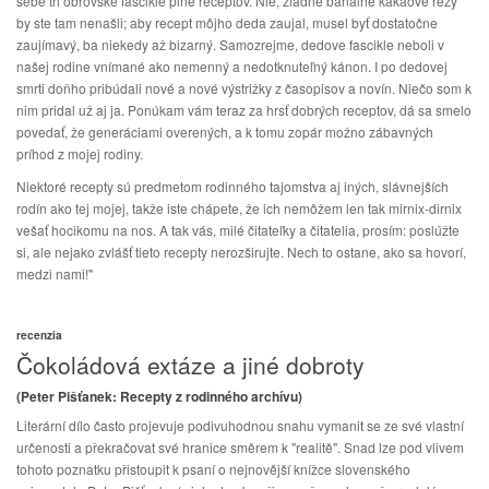
sebe tri obrovské fascikle plné receptov. Nie, žiadne banálne kakaové rezy
by ste tam nenašli; aby recept môjho deda zaujal, musel byť dostatočne
zaujímavý, ba niekedy až bizarný. Samozrejme, dedove fascikle neboli v
našej rodine vnímané ako nemenný a nedotknuteľný kánon. I po dedovej
smrti doňho pribúdali nové a nové výstrižky z časopisov a novín. Niečo som k
nim pridal už aj ja. Ponúkam vám teraz za hrsť dobrých receptov, dá sa smelo
povedať, že generáciami overených, a k tomu zopár možno zábavných
príhod z mojej rodiny.
Niektoré recepty sú predmetom rodinného tajomstva aj iných, slávnejších
rodín ako tej mojej, takže iste chápete, že ich nemôžem len tak mirnix-dirnix
vešať hocikomu na nos. A tak vás, milé čitateľky a čitatelia, prosím: poslúžte
si, ale nejako zvlášť tieto recepty nerozširujte. Nech to ostane, ako sa hovorí,
medzi nami!"
recenzia
Čokoládová extáze a jiné dobroty
(Peter Pišťanek: Recepty z rodinného archívu)
Literární dílo často projevuje podivuhodnou snahu vymanit se ze své vlastní
určenosti a překračovat své hranice směrem k "realitě". Snad lze pod vlivem
tohoto poznatku přistoupit k psaní o nejnovější knížce slovenského