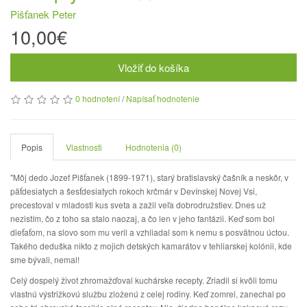
Pišťanek Peter
10,00€
Vložiť do košíka
0 hodnotení
/
Napísať hodnotenie
Popis
Vlastnosti
Hodnotenia (0)
"Môj dedo Jozef Pišťanek (1899-1971), starý bratislavský čašník a neskôr, v
päťdesiatych a šesťdesiatych rokoch krčmár v Devínskej Novej Vsi,
precestoval v mladosti kus sveta a zažil veľa dobrodružstiev. Dnes už
nezistím, čo z toho sa stalo naozaj, a čo len v jeho fantázii. Keď som bol
dieťaťom, na slovo som mu veril a vzhliadal som k nemu s posvätnou úctou.
Takého deduška nikto z mojich detských kamarátov v tehliarskej kolónii, kde
sme bývali, nemal!
Celý dospelý život zhromažďoval kuchárske recepty. Zriadil si kvôli tomu
vlastnú výstrižkovú službu zloženú z celej rodiny. Keď zomrel, zanechal po