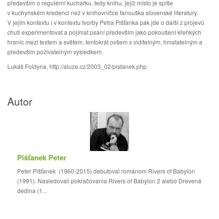
především o regulérní kuchařku, tedy knihu, jejíž místo je spíše
v kuchyňském kredenci než v knihovničce fanouška slovenské literatury.
V jejím kontextu i v kontextu tvorby Petra Pišťanka pak jde o další z projevů
chuti experimentovat a pojímat psaní především jako pokoušení křehkých
hranic mezi textem a světem, tentokrát ovšem s viditelným, hmatatelným a
především poživatelným výsledkem.
Lukáš Foldyna, http://aluze.cz/2003_02/pistanek.php
Autor
Pišťanek Peter
Peter Pišťanek (1960-2015) debutoval románom Rivers of Babylon
(1991). Nasledovali pokračovania Rivers of Babylon 2 alebo Drevená
dedina (1...