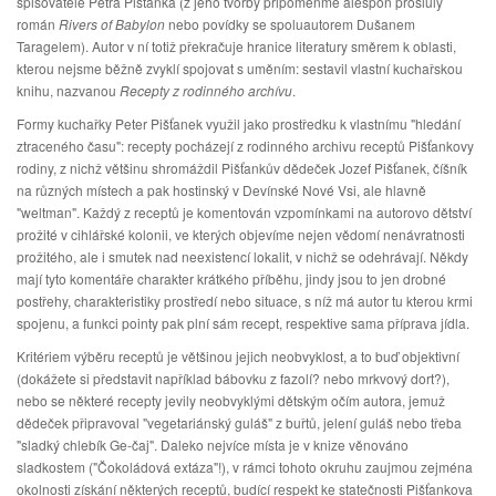
spisovatele Petra Pišťanka (z jeho tvorby připomeňme alespoň proslulý
román
Rivers of Babylon
nebo povídky se spoluautorem Dušanem
Taragelem). Autor v ní totiž překračuje hranice literatury směrem k oblasti,
kterou nejsme běžně zvyklí spojovat s uměním: sestavil vlastní kuchařskou
knihu, nazvanou
Recepty z rodinného archívu
.
Formy kuchařky Peter Pišťanek využil jako prostředku k vlastnímu "hledání
ztraceného času": recepty pocházejí z rodinného archivu receptů Pišťankovy
rodiny, z nichž většinu shromáždil Pišťankův dědeček Jozef Pišťanek, číšník
na různých místech a pak hostinský v Devínské Nové Vsi, ale hlavně
"weltman". Každý z receptů je komentován vzpomínkami na autorovo dětství
prožité v cihlářské kolonii, ve kterých objevíme nejen vědomí nenávratnosti
prožitého, ale i smutek nad neexistencí lokalit, v nichž se odehrávají. Někdy
mají tyto komentáře charakter krátkého příběhu, jindy jsou to jen drobné
postřehy, charakteristiky prostředí nebo situace, s níž má autor tu kterou krmi
spojenu, a funkci pointy pak plní sám recept, respektive sama příprava jídla.
Kritériem výběru receptů je většinou jejich neobvyklost, a to buď objektivní
(dokážete si představit například bábovku z fazolí? nebo mrkvový dort?),
nebo se některé recepty jevily neobvyklými dětským očím autora, jemuž
dědeček připravoval "vegetariánský guláš" z buřtů, jelení guláš nebo třeba
"sladký chlebík Ge-čaj". Daleko nejvíce místa je v knize věnováno
sladkostem ("Čokoládová extáza"!), v rámci tohoto okruhu zaujmou zejména
okolnosti získání některých receptů, budící respekt ke statečnosti Pišťankova