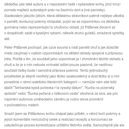
dědečka (ale také autora a v neposlední řadě i vydavatele knihy, jimž hrozí
pomsta majitelů autorských práv na Sachrův dort a jiné pamlsky).
Sladkostem jakožto jídlům, která dětskému strávníkovi patrně nejlépe utkvěla
v paměti, konkurují pokrmy chlapské, pojící se se vzpomínkou na dědečka
gurmána nebo reprezentující tu chuťovou oblast, již Pišťanek docenil až
v dospělosti: salát s kyselými rybami, několik druhů gulášů, smažené syrečky
atd.
Peter Pišťanek pochopil, jak úzce souvisí s naší pamětí chuť a jak důležité
místo zaujímají v našich vzpomínkách na dětství obřady spojené s přípravou
jídla. Počítá s tím, že součástí jeho vzpomínek je i zhmotnění těchto obřadů a
chutí a že je s ním nebude vnímatel sdílet pouze pasivně, že nedílnou
součástí četby bude i samotná příprava pokrmů. Tento jednoduchý
prostředek je stejně neotřelý jako těžko opakovatelný a dost těžko si s ním
poradíme v rámci esteticko-literárních kategorií — nemůže nám zde totiž
stačit "Tehliarská kyslá polievka ŕ la vysoký dátum", "Kurča na plzenský
spôsob" nebo "Šunka pečená v lístkovom ceste" stvořená ze slov, ale pro
naplnění autorova uměleckého záměru je nutno slova proměnit
v poživatelnou materii.
Snažil jsem se Pišťankovu knihu chápat jako příběh, v němž tvoří pokrmy a
jejich komentáře nerozlučný celek a realizací receptů a konzumací se
uskutečňuje proces konkretizace určitého fikčního světa. Samozřejmě jde ale