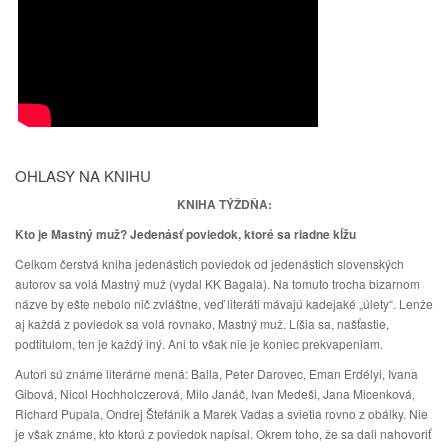
OHLASY NA KNIHU
KNIHA TÝŽDŇA:
Kto je Mastný muž? Jedenásť poviedok, ktoré sa riadne kĺžu
Celkom čerstvá kniha jedenástich poviedok od jedenástich slovenských
autorov sa volá Mastný muž (vydal KK Bagala). Na tomuto trocha bizarnom
názve by ešte nebolo nič zvláštne, veď literáti mávajú kadejaké „úlety“. Lenže
aj každá z poviedok sa volá rovnako, Mastný muž. Líšia sa, našťastie,
podtitulom, ten je každý iný. Ani to však nie je koniec prekvapeniam.
Autori sú známe literárne mená: Balla, Peter Darovec, Eman Erdélyi, Ivana
Gibová, Nicol Hochholczerová, Milo Janáč, Ivan Medeši, Jana Micenková,
Richard Pupala, Ondrej Štefánik a Marek Vadas a svietia rovno z obálky. Nie
je však známe, kto ktorú z poviedok napísal. Okrem toho, že sa dali nahovoriť