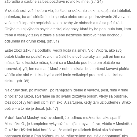
zábradlia a džubne sa bez pozdravu rovno ku mne. (str. 24)
V skutočnosti veľmi dobre vie, že žiadne skákanie z okna, zapíjanie tabletiek
pálenkou, ba ani strieľanie do spánku alebo srdca, podrezávanie žíl vo vani,
vešanie či topenie neprichádza do úvahy. Je slaboch a má sa príliš rád.
Chýba mu aj výhoda psychiatrickej diagnózy, ktorá by ho posunula tam, kam
treba a všetky otázky o zmysle alebo nezmysle dobrovoľného odchodu
odsunula na druhú koľaj. (str. 31)
Ester zloží tašku na podlahu, vedľa koša na smeti. Vidí Viktora, ako svoj
batoh kladie na posteľ, rovno na čisté hotelové uteráky, a myslí pri tom na
mäso. Na to kusisko mäsa, ktoré sa u Mustafu pod hotelom otáčalo na
obrovskej tyči; len na masť, ktorá z neho stekala, bola určená kovová platňa
väčšia ako stôl v ich kuchyni a celý tento veľkolepý predmet sa leskol na
slnku... (str. 39)
Na druhý deň, po milovaní, po raňajkách ideme k Vavrovi, peši, ruka v ruke
dlhočiznou lúkou, štveráme sa do svahu zožatým poľom, vtedy sa pustíme.
Cez podošvy tenisiek cítim strnisko. A žartujem, kedy tam už budeme? Slnko
pečie – a to nie je desať. (str. 47)
V deň, keď si Mastný muž uvedomil, že jedinou možnosťou, ako spasiť
Mestečko G., je kompletne vykynožiť tunajšie obyvateľstvo, vládla v Mestečku
G. už tretí týždeň taká horúčava, že asfalt po uliciach tiekol ako špinavá
páchnuca rieka a Pán Výčapu musel zákazníkom neustále pripomínať, aby