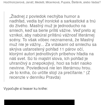
Hochholczerová, Janáč, Medeši, Micenková, Pupala, Štefánik, alebo Vadas?
„Žiadnej z poviedok nechýba humor a
nadhľad, vedia byť ironické a sarkastické a tnú
do živého. Mastný muž je jednoducho na
smiech, keď sa berie príliš vážne. Veď preto aj
vznikol, aby nabúral prílišnú vážnosť literárnej
scény. To však vôbec neznamená, že Mastný
muž nie je vážny... Za vráskami od smiechu sa
skrýva ustarostený pohľad 11 párov očí,
ktorými autori jednotlivých príbehov hľadia na
náš svet. Sú to majstri slova, ich pohľad je
uhrančivý a znepokojivý, hoci sa tvári naoko
nevinne. Poviedková nie len literárnou hrou.
Je to kniha, čo určite stojí za prečítanie.“ (Z
recenzie v denníku Pravda)
Vypočujte si teaser ku knihe: