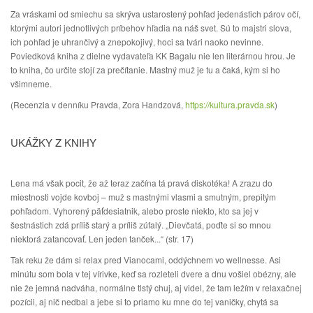
Za vráskami od smiechu sa skrýva ustarostený pohľad jedenástich párov očí,
ktorými autori jednotlivých príbehov hľadia na náš svet. Sú to majstri slova,
ich pohľad je uhrančivý a znepokojivý, hoci sa tvári naoko nevinne.
Poviedková kniha z dielne vydavateľa KK Bagalu nie len literárnou hrou. Je
to kniha, čo určite stojí za prečítanie. Mastný muž je tu a čaká, kým si ho
všimneme.
(Recenzia v denníku Pravda, Zora Handzová,
https://kultura.pravda.sk
)
UKÁŽKY Z KNIHY
Lena má však pocit, že až teraz začína tá pravá diskotéka! A zrazu do
miestnosti vojde kovboj – muž s mastnými vlasmi a smutným, prepitým
pohľadom. Vyhorený päťdesiatnik, alebo proste niekto, kto sa jej v
šestnástich zdá príliš starý a príliš zúfalý. „Dievčatá, poďte si so mnou
niektorá zatancovať. Len jeden tanček...“ (str. 17)
Tak reku že dám si relax pred Vianocami, oddýchnem vo wellnesse. Asi
minútu som bola v tej vírivke, keď sa rozleteli dvere a dnu vošiel obézny, ale
nie že jemná nadváha, normálne tlstý chuj, aj videl, že tam ležím v relaxačnej
pozícii, aj nič nedbal a jebe si to priamo ku mne do tej vaničky, chytá sa