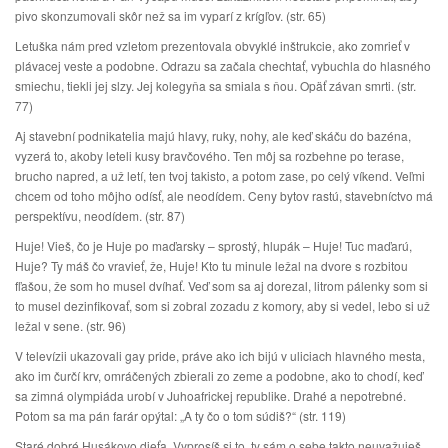
pivo skonzumovali skôr než sa im vyparí z krígľov. (str. 65)
Letuška nám pred vzletom prezentovala obvyklé inštrukcie, ako zomrieť v
plávacej veste a podobne. Odrazu sa začala chechtať, vybuchla do hlasného
smiechu, tiekli jej slzy. Jej kolegyňa sa smiala s ňou. Opäť závan smrti. (str.
77)
Aj stavební podnikatelia majú hlavy, ruky, nohy, ale keď skáču do bazéna,
vyzerá to, akoby leteli kusy bravčového. Ten môj sa rozbehne po terase,
brucho napred, a už letí, ten tvoj takisto, a potom zase, po celý víkend. Veľmi
chcem od toho môjho odísť, ale neodídem. Ceny bytov rastú, stavebníctvo má
perspektívu, neodídem. (str. 87)
Huje! Vieš, čo je Huje po maďarsky – sprostý, hlupák – Huje! Tuc maďarú,
Huje? Ty máš čo vravieť, že, Huje! Kto tu minule ležal na dvore s rozbitou
fľašou, že som ho musel dvíhať. Veď som sa aj dorezal, litrom pálenky som si
to musel dezinfikovať, som si zobral zozadu z komory, aby si vedel, lebo si už
ležal v sene. (str. 96)
V televízii ukazovali gay pride, práve ako ich bijú v uliciach hlavného mesta,
ako im čurčí krv, omráčených zbierali zo zeme a podobne, ako to chodí, keď
sa zimná olympiáda urobí v Juhoafrickej republike. Drahé a nepotrebné.
Potom sa ma pán farár opýtal: „A ty čo o tom súdiš?“ (str. 119)
Staré dobré Husákovo dieťa. Vyprosíš si to, ty sám o sebe takto neuvažuješ,