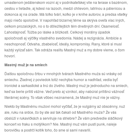
umastenom jedálenskom vozni aj v podnikateľskej vile na terase s bazénom,
cestou v lietadle, aj kdesi na lazoch, medzi chlievom, latrínou a pálenicou a
dokonca aj na úrade. Má toľko tvárí, koľko je v knihe autorov, a predsa všetky
majú niečo spoločné. V napohľad bizarnej téme sa skrýva oveľa viac iných,
celkom prozaických, no o to dôležitejších tém dnešných dní. Osamelosť.
Ľahostajnosť. Túžba po láske a blízkosti. Celkový morálny úpadok
spoločnosti aj výčitky vlastného svedomia. Nádej a rezignácia. Ambície a
neschopnosť. Odvaha, zbabelosť, ideály, kompromisy. Rany, ktoré si musí
každý vylízať sám. Tak odráža realitu Mastný muž a my dobre vieme, o čom
hovorí.
Mastný muž je na smiech
Ďalšou spoločnou črtou v mnohých tvárach Mastného muža sú vrásky od
smiechu. Žiadnej z poviedok totiž nechýba humor a nadhľad, vedia byť
ironické a sarkastické a tnú do živého. Mastný muž je jednoducho na smiech,
keď sa berie príliš vážne. Veď preto aj vznikol, aby nabúral prílišnú vážnosť
literárnej scény. To však vôbec neznamená, že Mastný muž nie je vážny.
Niekto by Mastnému mužovi mohol vyčítať, že je vulgárny až obscénny, nuž
ale, ruku na srdce, čo by ste asi tak čakali od Mastného muža? Že vás
obslúži v rukavičkách a servíruje na striebre? Že vám predvedie sláčikový
koncert vo fraku s motýlikom? Nie. Mastný muž vám pustí punk, naleje
borovičku a postrčí kotlík toho, čo sme si sami navarili.