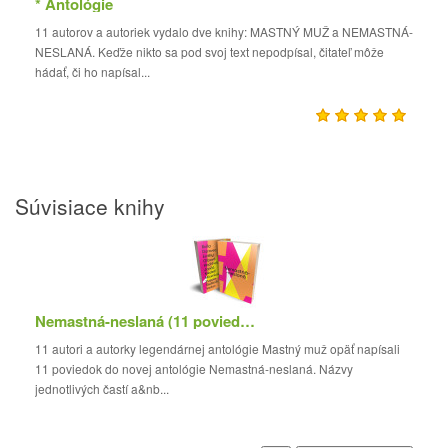
* Antológie
11 autorov a autoriek vydalo dve knihy: MASTNÝ MUŽ a NEMASTNÁ-
NESLANÁ. Keďže nikto sa pod svoj text nepodpísal, čitateľ môže
hádať, či ho napísal...
Súvisiace knihy
Nemastná-neslaná (11 poviedok)
11 autori a autorky legendárnej antológie Mastný muž opäť napísali
11 poviedok do novej antológie Nemastná-neslaná. Názvy
jednotlivých častí a&nb...