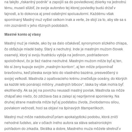
na takýto „riskantný podnik“ a zapojili sa do poviedkovej zbierky na jednotnú
tému, museli sľúbiť, že svoje autorstvo tej-ktorej poviedky budú držať v
tajnosti, a to dokonca aj pred ostatnými spoluautormi. Každému však
spomínaný Mastný muž vyšiel celkom inak a verte, že stojí za to, aby ste sa s
ním zoznámili v jeho rôznych podobách.
Mastné konto aj vlasy
Mastný muž je niekde, ako by sa dalo očakávať, synonymom slizkého chlapa,
čo obťažuje mladé baby. Starý a nechutný. Inde je mastným mužom človek
osamelý, ktorý si svoju frustráciu vybíja na jedinom, podriadenom
spoločníkovi, čo je tiež riadne nechutné. Mastným mužom môže byť aj ten,
kto si ženy kupuje svojím „mastným kontom“, aj ten môže pripomínať
bravčovinu, keď plieska svoje telo do vlastného bazéna, presvedčený o
svojej veľkosti. Mastnota z opaľovacieho krému znečisťuje oceány, do ktorých
sa každé leto ponárajú milióny „mastných blbcov“, láska by však mohla byť
ekofriendly. Ak sa jej na povrchu neusadí mastný povlak. Mastnota sa môže
chápať ako niečo, čo zdržiava čas a zalepí aj nepríjemné spomienky. Na
druhej strane mastnota môže byť aj podstatou života, životodarnou silou,
povlakom večnosti, hoci sa objaví na špinavých štamperlíkoch.
Mastný muž môže nadobudnúť priam apokalyptickú podobu, ktorá zničí
nehodné ľudstvo, ale v očiach iného autora sa stáva sebaironickým
pohľadom do zrkadla. Skrátka a dobre, Mastného muža môžete stretnúť v