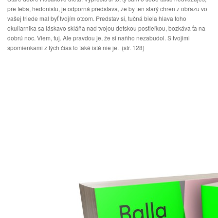
pre teba, hedonistu, je odporná predstava, že by ten starý chren z obrazu vo
vašej triede mal byť tvojím otcom. Predstav si, tučná biela hlava toho
okuliarnika sa láskavo skláňa nad tvojou detskou postieľkou, bozkáva ťa na
dobrú noc. Viem, fuj. Ale pravdou je, že si naňho nezabudol. S tvojimi
spomienkami z tých čias to také isté nie je. (str. 128)