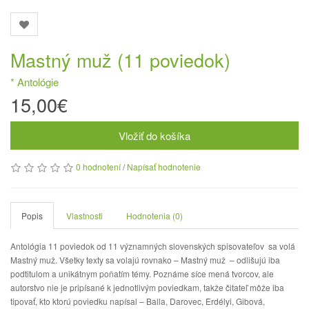
Mastný muž (11 poviedok)
* Antológie
15,00€
Vložiť do košíka
0 hodnotení
/
Napísať hodnotenie
Popis
Vlastnosti
Hodnotenia (0)
Antológia 11 poviedok od 11 významných slovenských spisovateľov sa volá
Mastný muž. Všetky texty sa volajú rovnako – Mastný muž – odlišujú iba
podtitulom a unikátnym poňatím témy. Poznáme síce mená tvorcov, ale
autorstvo nie je pripísané k jednotlivým poviedkam, takže čitateľ môže iba
tipovať, kto ktorú poviedku napísal – Balla, Darovec, Erdélyi, Gibová,