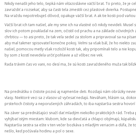
Nikdy nenašli jeho telo, šepká nám víťazoslávne väčší brat. To preto, že je c
zavraždiť a rozsekať, aby sa časti tela zmestili cez plastové dvierka. Postupne
Na vraždu nepotrebuješ dôvod, opakuje väčší brat. A ak tie kosti pod vaňou
Väčší brat ich tam našiel, ale my sme ich na vlastné oči nikdy nevideli. Musel
slov ich potom poukladal na zem, očistil od prachu a na základe očividných z
chrbticu — to asi preto, že tak veľa sedel za stolom a pripravoval sa na písa
aby mal takmer spisovateľ konečne pokoj. Veľmi sa však bál, že ho niekto zazr
našiel, pomocou metly však rozložil kosti tak, aby pripomínali telo a nie ko
by som z kostí nevedela určiť pohlavie a už vôbec nie vek.
Rada trávim čas vo vani, no desí ma, že sú kosti zavraždeného muža tak blíz
Na prednášku o čistote pozvú aj najmenšie deti. Rozdajú nám obrázky neviest
vlasy. Niektoré veci sa z vlasov už vyčesať nedajú. Neváham, hlásim sa, dok
prsteňoch čistoty a neporušených záhradách, to iba najstaršia sestra hovorí s
Na záver sa prednášajúci snaží dať mladým niekoľko praktických rád. Treba 
vyhýbať istým miestam: klubom, kde sa dievčatá a chlapci objímajú, kúpalis
Najstaršia sestra sa ešte v ten večer bozkáva s mladým veriacim a dúfa, že t
nešlo, keď počúvala hodinu a pol o sexe.