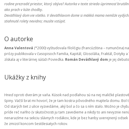
rodine prezradiť priestor, ktorý obýva? Autorka v texte strieda úprimnosť brutá
ako prach v kúte chodby.
Deväťhlavý dom vie všetko. V deväťhlavom dome si mäkká mama nemôže vydýchnu
stiahnuté rolety nevidno; musíte vstúpiť.
O autorke
Anna Valentová
(*2000) vyštudovala filológiu (francúzština – rumunčina) n
prózy publikovala v časopisoch Familia, Kapitál, Glosolália, Fraktál, Dotyky 
získala aj v literárnej súťaži Poviedka.
Román Deväťhlavý dom
je jej debut
Ukážky z knihy
Hneď oproti dverám je vaňa. Kúsok nad podlahou sú na nej maličké plastové d
špiny. Väčší brat mi hovorí, že je tam kostra pôvodného majiteľa domu. Bol to
Od starých tiet z ulice vyzvedáme, aký bol a čo sa s ním stalo. Možno je chyba
príde reč naňho (v skutočnosti ju tam zavedieme a nikdy to ani nevyznie nen
nenarazíme na sekciu slávnych rodákov, kde je bez hanby uverejnený odsek o
že zmizol koncom šesťdesiatych rokov.