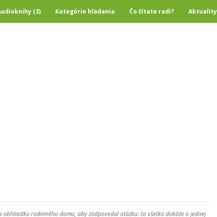
Audioknihy (3)
Kategórie hľadania
Čo čítate radi?
Aktuality
 obhliadku rodinného domu, aby zodpovedal otázku: čo všetko dokáže o jednej