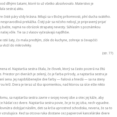
d dlhými šatami, ktoré to už všetko absolvovalo. Materstvo je
la sestra) aktu.
e čisté páry vždy krásna. Milujú sa v Božej prítomnosti, plní ducha svätého.
nespravodlivá prekážka. Čistý pár sa ničoho nebojí, je pripravený prijať
ej bašte, najmä na obrázok strapatej nevesty. Súhlasím s poznámkou
 našej vôle. Tie sa z vlasov vyčesávajú najdlhšie.
ie isté šaty, čo mala predtým, zíde do kuchyne, zohreje si čevapčiči
va vloží do mikrovlnky.
(str. 77)
 el. Najstaršia sestra čítala, že človek, ktorý sa často pozerá na žltú
. Priestor pri dverách je zelený, čo je farba prírody, a najstaršia sestra je
 sena. Jej najobľúbenejšie dve farby — fialová a hnedá — sa na steny
rou kríž. Diera je teraz už iba spomienkou, nad ktorou sa síce ešte nikto
omu, sa najstaršia sestra zavrie v svojej novej izbe a otec jej káže, aby
 hádať cez dvere. Najstaršia sestra povie, že je to jej izba, nech vypadne.
vnútra dobýjať násilím, deti sa krčia uprostred schodiska, neveria, že sa to
m vzrušujúce. Keď sa otcova ruka dostane cez papierové kancelárske dvere