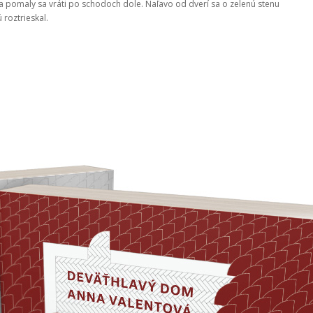
u a pomaly sa vráti po schodoch dole. Naľavo od dverí sa o zelenú stenu
 roztrieskal.