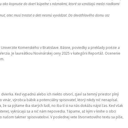
lnu ako kopnutie do dverí kúpeľne s náznakmi, ktoré sa vznášajú medzi riadkami
ť, otec musí trestať a deti nesmú vyvádzať. Do deväťhlavého domu cez
a Univerzite Komenského v Bratislave. Básne, poviedky a preklady poézie a
a Verzia. Je laureátkou Novinárskej ceny 2025 v kategórii Reportáž. Ocenenie
om.
vierka. Keď vypadnú alebo ich niekto otvorí, zjaví sa temný priestor plný
 vinár, výrobca bábik a potenciálny spisovateľ, ktorý nikdy nič nenapísal.
, že sa pýtame iba starých ľudí, no iba tí si na nás dokážu nájsť čas. Keď však
útene), vykrúcajú sa a nič nám nepovedia. Tápame, až kým v knihe o obci
 našom takmer spisovateľovi. V poslednej vete štvorvetového textu sa píše,