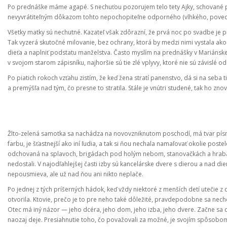
Po prednáške máme agapé. S nechuťou pozorujem telo tety Ajky, schované po
nevyvrátiteľným dôkazom tohto nepochopiteľne odporného (vlhkého, poveda
Všetky matky sú nechutné. Kazateľ však zdôrazní, že prvá noc po svadbe je pr
Tak vyzerá skutočné milovanie, bez ochrany, ktorá by medzi nimi vystala ako 
dieťa a naplniť podstatu manželstva. Často myslím na prednášky v Mariánsk
v svojom starom zápisníku, najhoršie sú tie zlé vplyvy, ktoré nie sú závislé od
Po piatich rokoch vzťahu zistím, že keď žena stratí panenstvo, dá si na seba t
a premýšľa nad tým, čo presne to stratila. Stále je vnútri studené, tak ho zno
Žlto-zelená samotka sa nachádza na novovzniknutom poschodí, má tvar písmena
farbu, je šťastnejší ako iní ľudia, a tak si ňou nechala namaľovať okolie postele
odchovaná na splavoch, brigádach pod holým nebom, stanovačkách a hrabaní
nedostali. V najodľahlejšej časti izby sú kancelárske dvere s dierou a nad die
nepousmieva, ale už nad ňou ani nikto neplače.
Po jednej z tých príšerných hádok, keď vždy niektoré z menších detí utečie z d
otvorila. Ktovie, prečo je to pre neho také dôležité, pravdepodobne sa nechce
Otec má iný názor — jeho dcéra, jeho dom, jeho izba, jeho dvere. Začne sa do
naozaj deje. Presiahnutie toho, čo považovali za možné, je svojím spôsobo