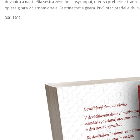
dovnútra a najstaršia sestra zvrieskne: psychopat, otec sa preberie z tranz
opiera gitara v čiernom obale. Sestrina tretia gitara. Prvú otec predal a druhú
(str. 161)