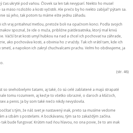
elý čas ukryté pod vaňou. Človek sa len tak nevyparí. Niekto ho musel
 sa mäso rozložilo a kosti vyčistili. Ale prečo by ho niekto zabíjal? pýtam sa.
 nie sú jeho, tak potom tu máme ešte jednu záhadu.
 si ich vraj pritiahnuť metlou, pretože boli na opačnom konci. Podľa svojich
nakov spoznal, že ide o muža, približne päťdesiatnika, ktorý mal krivú
nie. Väčší brat kosti umyl hubkou na riad a chcel ich pochovať na záhrade,
ie, ako pochováva kosti, a obvinia ho z vraždy. Tak ich vrátil tam, kde ich
pu smetí, a napokon ich zakryl chuchvalcami prachu. Veľmi ho obdivujeme, ja
ko.
(str. 46)
 so snehobielymi šatami, aj také, čo sú celé zablatené a majú strapaté
onale tomu rozumiem, aj keď je to všetko obrazné, o daroch a kľúčoch,
ex a penis. Ja by som také niečo nikdy nevyslovila.
počítať s tým, že náš svet je nastavený inak, preto sa musíme vedome
kám a izbám s posteľami. A bozkávaniu, tým sa to zakaždým začína.
o tak bude fungovať. Krútim nad ňou hlavou, no ona povie, že to ani inak