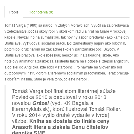
Popis
Hodnotenia (0)
Tomáš Varga (1980) sa narodil v Zlatých Moravciach. Vyučil sa za predavača
v železiarstve, počas školy robil v školskom rádiu a hral na fujare v rockovej
kapele. Nevzali ho na žurnalistiku, tak noviny aspoň predával - ako kamelot v
Bratislave. Vyštudoval sociálnu prácu. Bol zamestnaný najprv ako robotník,
potom bol družinárom na základnej škole v partizánskej obci Skýcov. V
Bratislave pracoval ako
esbéeskár, neskôr učil na základnej škole. Ako
hotelový animátor a záskok za asistenta fakíra na Rodose si zlepšil angličtinu
a odišiel do Anglicka, kde robil v starobinci. Po návrate na Slovensko bol
outdoorovým inštruktorom a terénnym sociálnym pracovníkom. Teraz pracuje
s obeťami násilia. Stále je veľa toho, čo ešte nerobil.
Tomáš Varga bol finalistom literárnej súťaže
Poviedka 2010 a debutoval v roku 2013
novelou
Grázel
(vyd. KK Bagala a
literarnyklub.sk), ktorú ilustroval Tomáš Roller.
V roku 2014 vyšlo druhé vydanie v tvrdej
väzbe.
Kniha sa dostala do finále ceny
Anasoft litera a získala Cenu čitateľov
denníka SME.