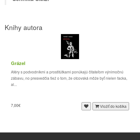
Knihy autora
Grázel
Aféry s podvodníkmi a prostitútkami ponúkajú čitateľom výnimočnú
zábavu, no presvedčia tiež o tom, že otcovská môže byť nielen facka,
al...
7,00€
Vložiť do košíka