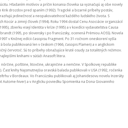
citu. Hľadaním motívov a príčin konania človeka sa vyznačujú aj obe novely
ihe Krik drozdov pred spaním (1992). Tragické a bizarné príbehy postáv,
azňujú jedinečnosť a neopakovateľnosť každého ľudského života. S
ch Kocúr a zimný človek (1994). Roku 1994 dostal Cenu Asociácie organizácií
1995), zbierku esejí Identita v kríze (1995) a v koedícii vydavateľstva Causa
embrandt (1995, po slovensky i po francúzsky, ocenená Prémiou AOSS). Novela
 1997 v Knižnej edícii časopisu Fragment. Po 31-ročnom oneskorení vyšla
rá bola publikovaná len v českom (1966, časopis Plamen) a v anglickom
ný červotoč. Sú to príbehy obnažujúce kruté osudy za totalitných režimov.
jlepšími knihami v súťaži Anasoft litera.
 nórčine, poľštine, litovčine, ukrajinčine a nemčine. V Spolkovej republike
 Časť knihy Najsmutnejšia oravská balada publikovali v USA (1992, ročenka
ľtrhu v Bordeaux. Vo Francúzsku publikovali aj Johanidesovu novelu Inzeráty
nt Autome-hiver) a v Anglicku poviedku Spomienka na Dona Giovanniho