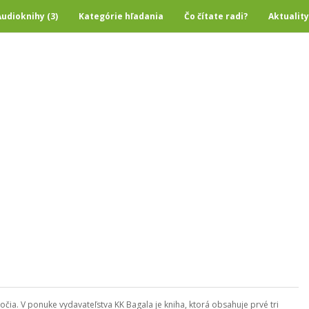
Audioknihy (3)
Kategórie hľadania
Čo čítate radi?
Aktuality
čia. V ponuke vydavateľstva KK Bagala je kniha, ktorá obsahuje prvé tri