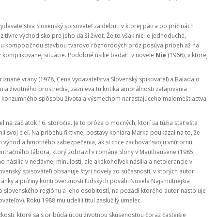
avateľstva Slovenský spisovateľ za debut, v ktorej pátra po príčinách
itívne východisko pre jeho ďalší život. Že to však nie je jednoduché,
jou kompozičnou stavbou tvarovo rôznorodých próz posúva príbeh až na
 komplikovanej situácie. Podobné úsilie badať i v novele
Nie
(1966), v ktorej
riznané vrany (1978, Cena vydavateľstva Slovenský spisovateľ) a Balada o
nia životného prostredia, zaznieva tu kritika amorálnosti zatajovania
 do konzumného spôsobu života a výsmechom narastajúceho malomeštiactva
na začiatok 16. storočia. Je to próza o mocných, ktorí sa túžia stať ešte
 svoj cieľ. Na príbehu fiktívnej postavy koniara Marka poukázal na to, že
ch výhod a hmotného zabezpečenia, ak si chce zachovať svoju vnútornú
ntračného tábora, ktorý zobrazil v románe Slony v Mauthausene (1985,
 násilia v nedávnej minulosti, ale akékohoľvek násilia a netolerancie v
venský spisovateľ) obsahuje štyri novely zo súčasnosti, v ktorých autor
ánky a príčiny kontroverznosti ľudských pováh. Novela Najsmutnejšia
 slovenského regiónu a jeho osobitostí, na pozadí ktorého autor nastoľuje
teľov). Roku 1988 mu udelili titul zaslúžilý umelec.
zkosti, ktoré sa s pribúdajúcou životnou skúsenosťou čoraz častejšie