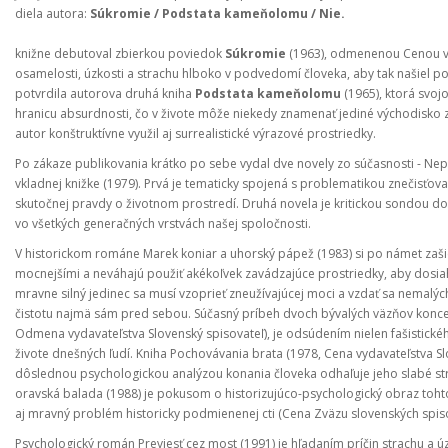
diela autora:
Súkromie / Podstata kameňolomu / Nie.
knižne debutoval zbierkou poviedok
Súkromie
(1963), odmenenou Cenou vyd
osamelosti, úzkosti a strachu hlboko v podvedomí človeka, aby tak našiel poz
potvrdila autorova druhá kniha
Podstata kameňolomu
(1965), ktorá svo
hranicu absurdnosti, čo v živote môže niekedy znamenať jediné východisko z
autor konštruktívne využil aj surrealistické výrazové prostriedky.
Po zákaze publikovania krátko po sebe vydal dve novely zo súčasnosti - Nep
vkladnej knižke (1979). Prvá je tematicky spojená s problematikou znečisťova
skutočnej pravdy o životnom prostredí. Druhá novela je kritickou sondou
vo všetkých generačných vrstvách našej spoločnosti.
V historickom románe Marek koniar a uhorský pápež (1983) si po námet zašiel 
mocnejšími a neváhajú použiť akékoľvek zavádzajúce prostriedky, aby dosiahli
mravne silný jedinec sa musí vzoprieť zneužívajúcej moci a vzdať sa nemalý
čistotu najmä sám pred sebou. Súčasný príbeh dvoch bývalých väzňov konce
Odmena vydavateľstva Slovenský spisovateľ), je odsúdením nielen fašistického
živote dnešných ľudí. Kniha Pochovávania brata (1978, Cena vydavateľstva Slo
dôslednou psychologickou analýzou konania človeka odhaľuje jeho slabé str
oravská balada (1988) je pokusom o historizujúco-psychologický obraz tohto
aj mravný problém historicky podmienenej cti (Cena Zväzu slovenských spisova
Psychologický román Previesť cez most (1991) je hľadaním príčin strachu a ú