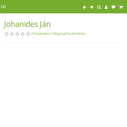
 (2)
Johanides Ján
0 hodnotení
/
Napísať hodnotenie