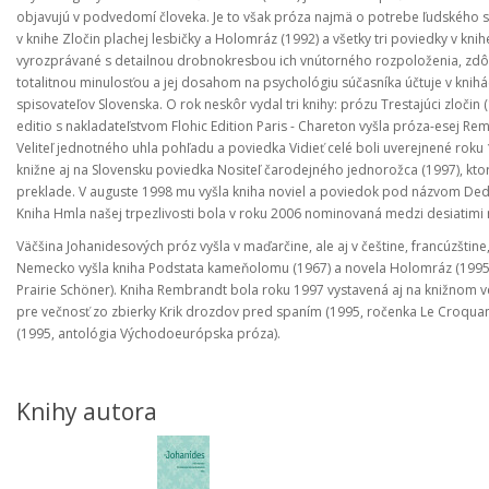
objavujú v podvedomí človeka. Je to však próza najmä o potrebe ľudského sú
v knihe Zločin plachej lesbičky a Holomráz (1992) a všetky tri poviedky v kn
vyrozprávané s detailnou drobnokresbou ich vnútorného rozpoloženia, zdôr
totalitnou minulosťou a jej dosahom na psychológiu súčasníka účtuje v knihá
spisovateľov Slovenska. O rok neskôr vydal tri knihy: prózu Trestajúci zločin (
editio s nakladateľstvom Flohic Edition Paris - Chareton vyšla próza-esej R
Veliteľ jednotného uhla pohľadu a poviedka Vidieť celé boli uverejnené roku
knižne aj na Slovensku poviedka Nositeľ čarodejného jednorožca (1997), kto
preklade. V auguste 1998 mu vyšla kniha noviel a poviedok pod názvom Dedič
Kniha Hmla našej trpezlivosti bola v roku 2006 nominovaná medzi desiatimi na
Väčšina Johanidesových próz vyšla v maďarčine, ale aj v češtine, francúzštine,
Nemecko vyšla kniha Podstata kameňolomu (1967) a novela Holomráz (1995).
Prairie Schöner). Kniha Rembrandt bola roku 1997 vystavená aj na knižnom ve
pre večnosť zo zbierky Krik drozdov pred spaním (1995, ročenka Le Croqua
(1995, antológia Východoeurópska próza).
Knihy autora