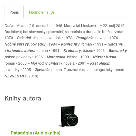
Popis
Hodnotenia (0)
Dušan Mitana (* 9. december 1946, Moravské Lieskové – † 22. máj 2019,
Bratislava) bol slovenský spisovateľ, scenárista a dramatik. Knižne vydal:
1970 –
, zbierka poviedok • 1972 –
, novela • 1976 –
Psie dni
Patagónia
, poviedky • 1984 –
, román • 1991 –
Nočné správy
Koniec hry
Hľadanie
, román • 1991 –
, básne • 1993 –
strateného autora
Krutohory
Slovenský
, poviedky • 1996 –
, básne • 1999 –
,
poker
Maranatha
Návrat Krista
román • 2000 –
, novela • 2001 –
,
Môj rodný cintorín
Krst ohňom
poviedky • 2005 –
, román. Z pozostalosti autobiografický román
Zjavenie
(2019).
NEZVESTNÝ
Knihy autora
Patagónia (Audiokniha)