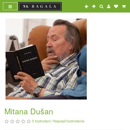
Mitana Dušan
0 hodnotení
/
Napísať hodnotenie