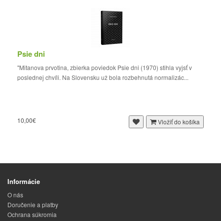
Psie dni
"Mitanova prvotina, zbierka poviedok Psie dni (1970) stihla vyjsť v
poslednej chvíli. Na Slovensku už bola rozbehnutá normalizác...
10,00€
Vložiť do košíka
Informácie
O nás
Doručenie a platby
Ochrana súkromia