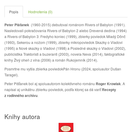
Popis
Hodnotenia (0)
Peter Pišťanek
(1960-2015) debutoval románom Rivers of Babylon (1991).
Nasledovali pokračovania Rivers of Babylon 2 alebo Drevená dedina (1994)
a Rivers of Babylon 3: Fredyho koniec (1999), zbierky poviedok Mladý Dônč
(1993), Sekerou a nožom (1999), zbierky mikropoviedok Skazky o Vladovi
(1995) a Nové skazky o Vladovi (1998) a Posledné skazky o Vladovi (2002),
publicistika Traktoristi a buzeranti (2003), novela Neva (2014), faktografické
knihy Živý oheň z vína (2006) a román Rukojemník (2014).
Posmrtne mu vyšla zbierka poviedokPán Hronu (2024, spoluautor Dušan
Taragel).
Peter Pišťanek bol aj spoluautorom kolektívneho románu
Roger Krowiak
. A
napísal aj unikátnu zbierku poviedok, podľa ktorej sa dá variť
Recepty
z rodinného archívu
.
Knihy autora