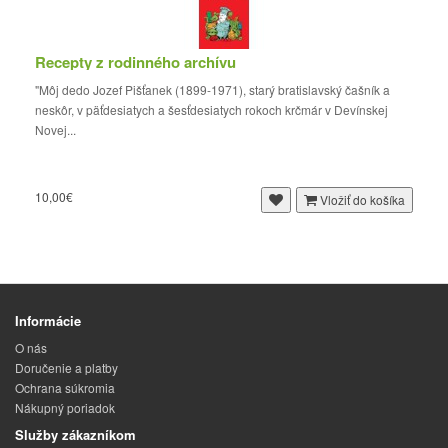
Recepty z rodinného archívu
"Môj dedo Jozef Pišťanek (1899-1971), starý bratislavský čašník a
neskôr, v päťdesiatych a šesťdesiatych rokoch krčmár v Devínskej
Novej...
10,00€
Vložiť do košíka
Informácie
O nás
Doručenie a platby
Ochrana súkromia
Nákupný poriadok
Služby zákazníkom