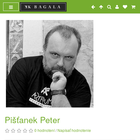
Pišťanek Peter
0 hodnotení
/
Napísať hodnotenie