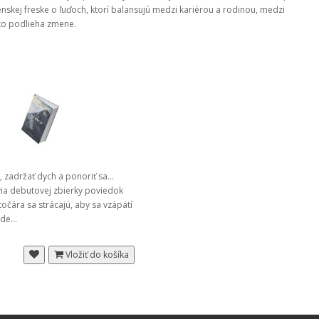
nskej freske o ľuďoch, ktorí balansujú medzi kariérou a rodinou, medzi
ko podlieha zmene.
 zadržať dych a ponoriť sa...
via debutovej zbierky poviedok
čára sa strácajú, aby sa vzápätí
nde...
Vložiť do košíka