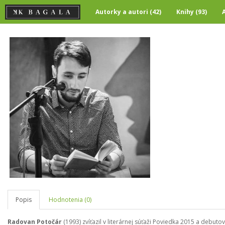
Autorky a autori (42)
Knihy (93)
Popis
Hodnotenia (0)
Radovan Potočár
(1993) zvíťazil v literárnej súťaži Poviedka 2015 a debut