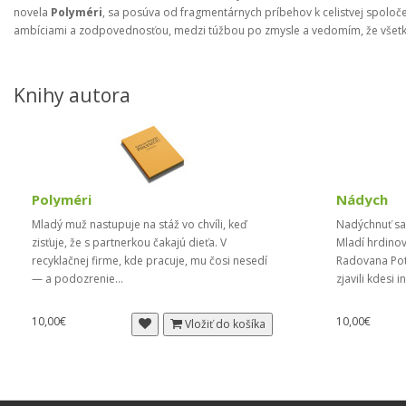
novela
Polyméri
, sa posúva od fragmentárnych príbehov k celistvej spoloče
ambíciami a zodpovednosťou, medzi túžbou po zmysle a vedomím, že všet
Knihy autora
Polyméri
Nádych
Mladý muž nastupuje na stáž vo chvíli, keď
Nadýchnuť sa,
zisťuje, že s partnerkou čakajú dieťa. V
Mladí hrdino
recyklačnej firme, kde pracuje, mu čosi nesedí
Radovana Poto
— a podozrenie...
zjavili kdesi i
10,00€
10,00€
Vložiť do košíka