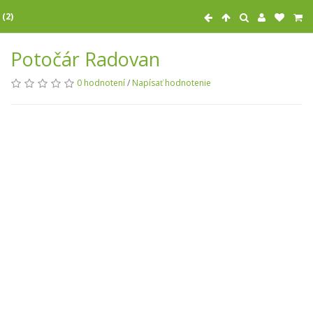
 (2)
Potočár Radovan
0 hodnotení
/
Napísať hodnotenie