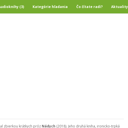
Audioknihy (3)
Kategórie hľadania
Čo čítate radi?
Aktuality
oval zbierkou krátkych próz
Nádych
(2018). Jeho druhá kniha, ironicko-trpká