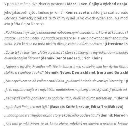
V ponuke máme dve zbierky poviedok
More. Love. Čajky
a
Východ z raja
Jeho jakúspešnejšou knihou je román
Koniec sveta
, zaktorý sa stal laureá
Literaris.
Nemecký preklad tejto knihy vyšiel už vo dvoch vydaniach. Na motívy
leto
(réžia Gejza Dezorz).
„Radikálnosť výrazu je obohatená náboženskými asociáciami, ktoré sú kvalitou i k
situácie, i šablónu deja. V prípade
Jesoskero Nilaj
ide o návrat posledného sudcu 
sveta.
A čo keď sa na mňa niekto díva
je voľnou alúziou očistca.“
(Literárne i
„Čo sa týka témy “sex, zločin a peniaze”, ktoré sú hlavnými ingredienciami mnoh
dvojnásobným lídrom.“
(denník Der Standard, Erich Klein)
„Najprv si myslíte, že knihu odložíte bokom a zrazu sa divíte, ako bez dychu čítat
stolíku a s knihou v ruke?“
(denník Neues Deutschland, Irmtraud Gutsch
„Nie neprávom sa dá kniha označiť ako „punková balada slovenskej literatúry.“
(
„Je to najzábavnejší a s najväčším nadhľadom napísaný mestský akčný príbeh od 
„Keď vyjde kniha, pod ktorú sa podpíše Pain, budú sa búrať stereotypy…“
(denní
„Agda Bavi Pain, ten má štýl.“
(časopis Knižná revue, Edita Treščáková)
„…nadupaná a strhujúca akčná story z košického podsvetia…“
(denník Národn
„Šak toto je taká žúrka, že sa, kamo khére, zabávaš na slovách a pritom ti, bázm