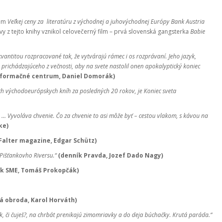
.
tom
Veľkej ceny za literatúru z východnej a juhovýchodnej Európy Bank Austria
 z tejto knihy vznikol celovečerný film – prvá slovenská gangsterka
Babie
vantitou rozpracované tak, že vytvárajú rámec i os rozprávaní. Jeho jazyk,
prichádzajúceho z večnosti, aby na svete nastolil onen apokalyptický koniec
nformačné centrum, Daniel Domorák)
ých východoeurópskych kníh za posledných 20 rokov, je Koniec sveta
e. … Vyvoláva chvenie. Čo za chvenie to asi môže byť – cestou vlakom, s kávou na
ke)
Falter magazine, Edgar Schütz)
Pišťankovho Riversu.“
(denník Pravda, Jozef Dado Nagy)
k SME, Tomáš Prokopčák)
á obroda, Karol Horváth)
ek, či čuješ?, na chrbát prenikajú zimomriavky a do deja búchačky. Krutá paráda.“