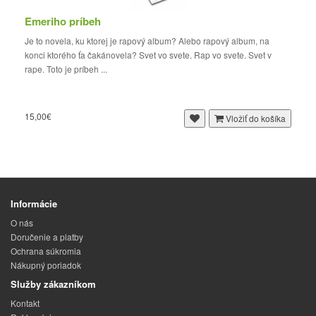
Emeriho príbeh
Je to novela, ku ktorej je rapový album? Alebo rapový album, na
konci ktorého ťa čakánovela? Svet vo svete. Rap vo svete. Svet v
rape. Toto je príbeh ...
15,00€
Vložiť do košíka
Informácie
O nás
Doručenie a platby
Ochrana súkromia
Nákupný poriadok
Služby zákazníkom
Kontakt