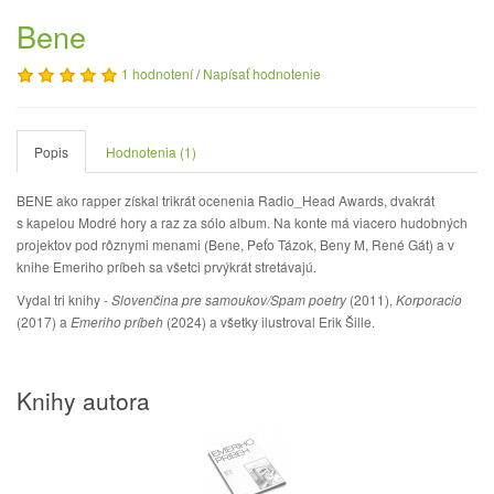
Bene
1 hodnotení
/
Napísať hodnotenie
Popis
Hodnotenia (1)
BENE ako rapper získal trikrát ocenenia Radio_Head Awards, dvakrát
s kapelou Modré hory a raz za sólo album. Na konte má viacero hudobných
projektov pod rôznymi menami (Bene, Peťo Tázok, Beny M, René Gát) a v
knihe Emeriho príbeh sa všetci prvýkrát stretávajú.
Vydal tri knihy -
Slovenčina pre samoukov/Spam poetry
(2011),
Korporacio
(2017) a
Emeriho príbeh
(2024) a všetky ilustroval Erik Šille.
Knihy autora