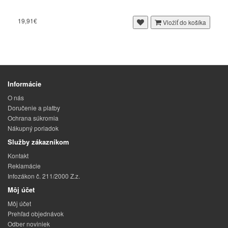
19,91€
Vložiť do košíka
Informácie
O nás
Doručenie a platby
Ochrana súkromia
Nákupný poriadok
Služby zákazníkom
Kontakt
Reklamácie
Infozákon č. 211/2000 Z.z.
Môj účet
Môj účet
Prehľad objednávok
Odber noviniek