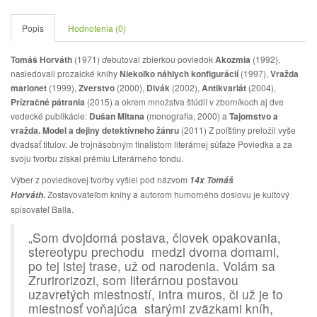
Popis
Hodnotenia (0)
Tomáš Horváth
(1971)
d
ebutoval zbierkou poviedok
Akozmia
(1992),
nasledovali prozaické knihy
Niekoľko náhlych konfigurácií
(1997),
Vražda
marionet
(1999),
Zverstvo
(2000),
Divák
(2002),
Antikvariát
(2004),
Prízračné pátrania
(2015) a okrem množstva štúdií v zborníkoch aj dve
vedecké publikácie:
Dušan Mitana
(monografia, 2000) a
Tajomstvo a
vražda. Model a dejiny detektívneho žánru
(2011) Z poľštiny preložil vyše
dvadsať titulov. Je trojnásobným finalistom literárnej súťaže Poviedka a za
svoju tvorbu získal prémiu Literárneho fondu.
Výber z poviedkovej tvorby vyšiel pod názvom
14x Tomáš
.
Zostavovateľom knihy a autorom humorného doslovu je kultový
Horváth
spisovateľ Balla.
„Som dvojdomá postava, človek opakovania,
stereotypu prechodu medzi dvoma domami,
po tej istej trase, už od narodenia. Volám sa
Zrurirorizozi, som literárnou postavou
uzavretých miestností, intra muros, či už je to
miestnosť voňajúca starými zväzkami kníh,