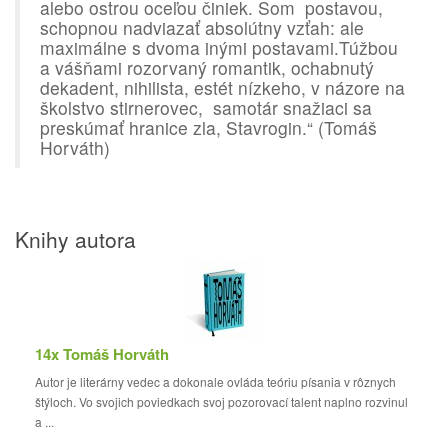
alebo ostrou oceľou činiek. Som postavou,
schopnou nadviazať absolútny vzťah: ale
maximálne s dvoma inými postavami.Túžbou
a vášňami rozorvaný romantik, ochabnutý
dekadent, nihilista, estét nízkeho, v názore na
školstvo stirnerovec, samotár snažiaci sa
preskúmať hranice zla, Stavrogin.“ (Tomáš
Horváth)
Knihy autora
14x Tomáš Horváth
Autor je literárny vedec a dokonale ovláda teóriu písania v rôznych
štýloch. Vo svojich poviedkach svoj pozorovací talent naplno rozvinul
a ...