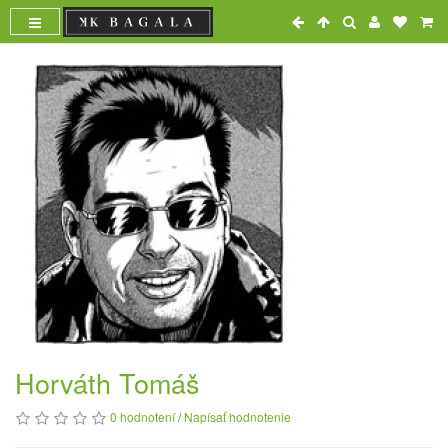
Horváth Tomáš
0 hodnotení
/
Napísať hodnotenie