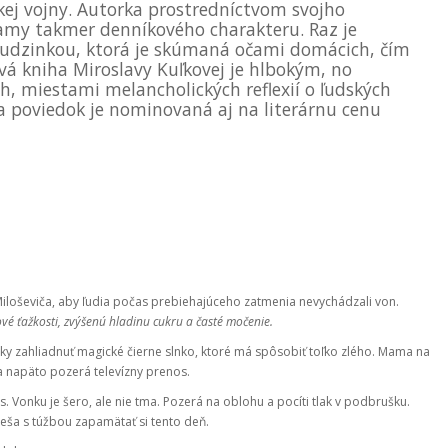
kej vojny. Autorka prostredníctvom svojho
my takmer denníkového charakteru. Raz je
 cudzinkou, ktorá je skúmaná očami domácich, čím
vá kniha Miroslavy Kuľkovej je hlbokým, no
h, miestami melancholických reflexií o ľudských
a poviedok je nominovaná aj na literárnu cenu
Miloševiča, aby ľudia počas prebiehajúceho zatmenia nevychádzali von.
vé ťažkosti, zvýšenú hladinu cukru a časté močenie.
y zahliadnuť magické čierne slnko, ktoré má spôsobiť toľko zlého. Mama na
 a napäto pozerá televízny prenos.
 Vonku je šero, ale nie tma. Pozerá na oblohu a pocíti tlak v podbrušku.
ieša s túžbou zapamätať si tento deň.