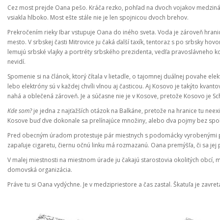
Cez most prejde Oana pešo. Kráča rezko, pohľad na dvoch vojakov medzináro
vsiakla hlboko. Most ešte stále nie je len spojnicou dvoch brehov.
Prekročením rieky Ibar vstupuje Oana do iného sveta. Voda je zároveň hranic
mesto. V srbskej časti Mitrovice ju čaká ďalší taxík, tentoraz s po srbsky hovo
lemujú srbské vlajky a portréty srbského prezidenta, vedľa pravoslávneho kos
nevidí.
Spomenie si na článok, ktorý čítala v lietadle, o tajomnej duálnej povahe elek
lebo elektróny sú v každej chvíli vlnou aj časticou. Aj Kosovo je takýto kvant
nahá a oblečená zároveň. Je a súčasne nie je v Kosove, pretože Kosovo je Sc
Kde som?
je jedna z najťažších otázok na Balkáne, pretože na hranice tu neex
Kosove buď dve dokonale sa prelínajúce množiny, alebo dva pojmy bez spol
Pred obecným úradom protestuje pár miestnych s podomácky vyrobenými plag
zapaľuje cigaretu, čiernu očnú linku má rozmazanú. Oana premýšľa, či sa jej 
V malej miestnosti na miestnom úrade ju čakajú starostovia okolitých obcí,
domovská organizácia.
Práve tu si Oana vydýchne. Je v medzipriestore a čas zastal. Škatuľa je zavre