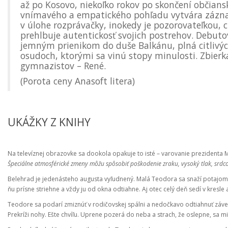
až po Kosovo, niekoľko rokov po skončení občians
vnímavého a empatického pohľadu vytvára zázna
v úlohe rozprávačky, inokedy je pozorovateľkou,
prehlbuje autentickosť svojich postrehov. Debuto
jemným prienikom do duše Balkánu, plná citlivýc
osudoch, ktorými sa vinú stopy minulosti. Zbierk
gymnazistov – René.
(Porota ceny Anasoft litera)
UKÁŽKY Z KNIHY
Na televíznej obrazovke sa dookola opakuje to isté – varovanie prezidenta 
Špeciálne atmosférické zmeny môžu spôsobiť poškodenie zraku, vysoký tlak, srdco
Belehrad je jedenásteho augusta vyľudnený. Malá Teodora sa snaží potajomk
ňu prísne striehne a vždy ju od okna odtiahne. Aj otec celý deň sedí v kresle
Teodore sa podarí zmiznúť v rodičovskej spálni a nedočkavo odtiahnuť záves.
Prekríži nohy. Ešte chvíľu. Uprene pozerá do neba a strach, že oslepne, sa m