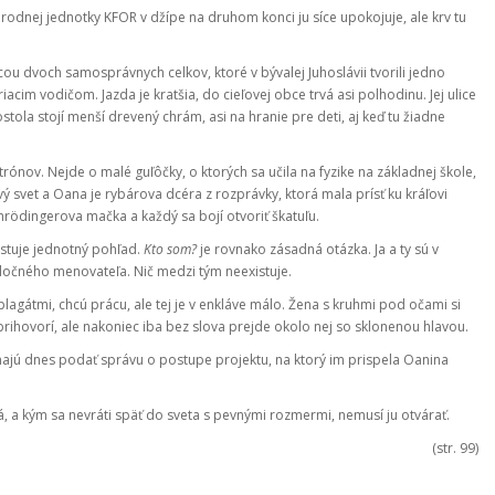
dnej jednotky KFOR v džípe na druhom konci ju síce upokojuje, ale krv tu
ou dvoch samosprávnych celkov, ktoré v bývalej Juhoslávii tvorili jedno
riacim vodičom. Jazda je kratšia, do cieľovej obce trvá asi polhodinu. Jej ulice
tola stojí menší drevený chrám, asi na hranie pre deti, aj keď tu žiadne
trónov. Nejde o malé guľôčky, o ktorých sa učila na fyzike na základnej škole,
ový svet a Oana je rybárova dcéra z rozprávky, ktorá mala prísť ku kráľovi
hrödingerova mačka a každý sa bojí otvoriť škatuľu.
istuje jednotný pohľad.
Kto som?
je rovnako zásadná otázka. Ja a ty sú v
očného menovateľa. Nič medzi tým neexistuje.
átmi, chcú prácu, ale tej je v enkláve málo. Žena s kruhmi pod očami si
prihovorí, ale nakoniec iba bez slova prejde okolo nej so sklonenou hlavou.
 majú dnes podať správu o postupe projektu, na ktorý im prispela Oanina
tá, a kým sa nevráti späť do sveta s pevnými rozmermi, nemusí ju otvárať.
(str. 99)