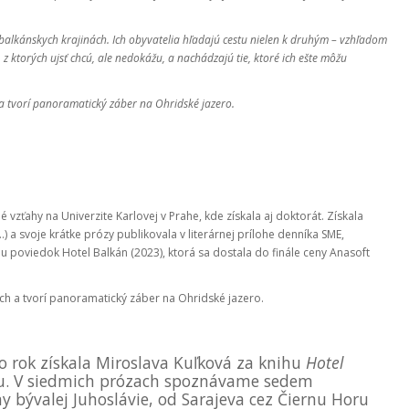
alkánskych krajinách. Ich obyvatelia hľadajú cestu nielen k druhým – vzhľadom
 z ktorých ujsť chcú, ale nedokážu, a nachádzajú tie, ktoré ich ešte môžu
a tvorí panoramatický záber na Ohridské jazero.
vzťahy na Univerzite Karlovej v Prahe, kde získala aj doktorát. Získala
.) a svoje krátke prózy publikovala v literárnej prílohe denníka SME,
ou poviedok Hotel Balkán (2023), ktorá sa dostala do finále ceny Anasoft
och a tvorí panoramatický záber na Ohridské jazero.
 rok získala Miroslava Kuľková za knihu
Hotel
lu. V siedmich prózach spoznávame sedem
y bývalej Juhoslávie, od Sarajeva cez Čiernu Horu