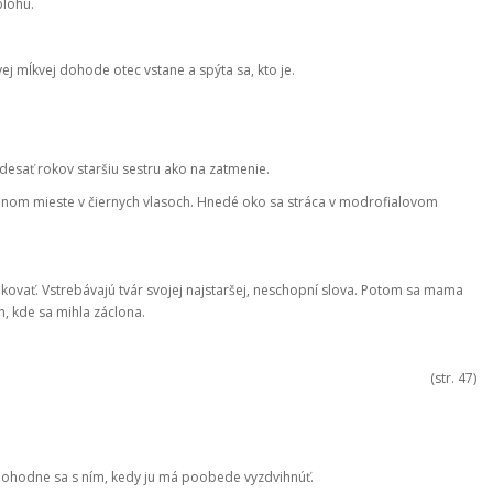
blohu.
j mĺkvej dohode otec vstane a spýta sa, kto je.
esať rokov staršiu sestru ako na zatmenie.
jednom mieste v čiernych vlasoch. Hnedé oko sa stráca v modrofialovom
fikovať. Vstrebávajú tvár svojej najstaršej, neschopní slova. Potom sa mama
, kde sa mihla záclona.
(str. 47)
 dohodne sa s ním, kedy ju má poobede vyzdvihnúť.