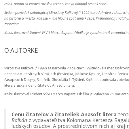
celok, potom sa krvavo rozišli a teraz si znova hľadajú cestu k sebe.
Sedem poviedok debutujúcej Miroslavy Kuľkovej (*1992) sa odohráva v siedmich b
na históriu a miesta, kde žijú –, ale hlavne späť sami k sebe. Prehodnocujú vzťahy,
zachrániť.
Knihu ilustroval študent VŠVU Marco Rapant. Obálka je vytlačená v 5 variantoch 
O AUTORKE
Miroslava Kuľková (*1992) sa narodila v Košiciach. Vyštudovala medzinárodné 
ocenenia v literárnych súťažiach (Poviedka, Jašíkove Kysuce, Literárna Senica..
časopisoch Dotyky, Slnečník, Glosolália či Týždeň. Knižne debutovala zbierk
litera a získala Cenu čitateľov Anasoft litera.
Knihu ilustroval študent VŠVU Marco Rapant. Obálka je vytlačená v 5 variant
Cenu čitateľov a čitateliek Anasoft litera
tento
Balkán
z vydavateľstva Kolomana Kertésza Baga
ľudských osudov. A prostredníctvom nich aj krajin