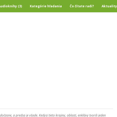
Audioknihy (3)
Kategórie hľadania
Čo čítate radi?
Aktuality
asne, a predsa je všade. Kedysi tieto krajiny, oblasti, enklávy tvorili jeden