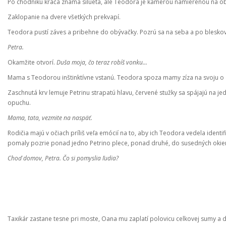
Po chodníku kráča známa silueta, ale Teodora je kamerou namierenou na o
Zaklopanie na dvere všetkých prekvapí.
Teodora pustí záves a pribehne do obývačky. Pozrú sa na seba a po bleskove
Petra.
Okamžite otvorí.
Duša moja, čo teraz robíš vonku...
Mama s Teodorou inštinktívne vstanú. Teodora spoza mamy zíza na svoju o d
Zaschnutá krv lemuje Petrinu strapatú hlavu, červené stužky sa spájajú na 
opuchu.
Mama, tata, vezmite na naspäť.
Rodičia majú v očiach príliš veľa emócií na to, aby ich Teodora vedela identi
pomaly pozrie ponad jedno Petrino plece, ponad druhé, do susedných okien
Choď domov, Petra. Čo si pomyslia ľudia?
Taxikár zastane tesne pri moste, Oana mu zaplatí polovicu celkovej sumy a