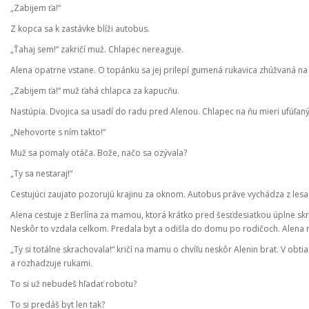
„Zabijem ťa!“
Z kopca sa k zastávke blíži autobus.
„Ťahaj sem!“ zakričí muž. Chlapec nereaguje.
Alena opatrne vstane. O topánku sa jej prilepí gumená rukavica zhúžvaná na
„Zabijem ťa!“ muž ťahá chlapca za kapucňu.
Nastúpia. Dvojica sa usadí do radu pred Alenou. Chlapec na ňu mieri ufúľan
„Nehovorte s ním takto!“
Muž sa pomaly otáča. Bože, načo sa ozývala?
„Ty sa nestaraj!“
Cestujúci zaujato pozorujú krajinu za oknom. Autobus práve vychádza z lesa
Alena cestuje z Berlína za mamou, ktorá krátko pred šesťdesiatkou úplne sk
Neskôr to vzdala celkom. Predala byt a odišla do domu po rodičoch. Alena na
„Ty si totálne skrachovala!“ kričí na mamu o chvíľu neskôr Alenin brat. V o
a rozhadzuje rukami.
To si už nebudeš hľadať robotu?
To si predáš byt len tak?