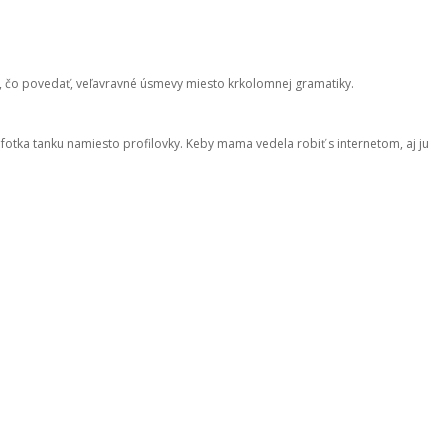
hm, čo povedať, veľavravné úsmevy miesto krkolomnej gramatiky.
fotka tanku namiesto profilovky. Keby mama vedela robiť s internetom, aj ju