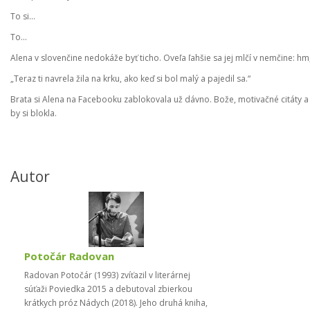
To si...
To...
Alena v slovenčine nedokáže byť ticho. Oveľa ľahšie sa jej mlčí v nemčine: 
„Teraz ti navrela žila na krku, ako keď si bol malý a pajedil sa.“
Brata si Alena na Facebooku zablokovala už dávno. Bože, motivačné citáty a 
by si blokla.
Autor
Potočár Radovan
Radovan Potočár (1993) zvíťazil v literárnej
súťaži Poviedka 2015 a debutoval zbierkou
krátkych próz Nádych (2018). Jeho druhá kniha,