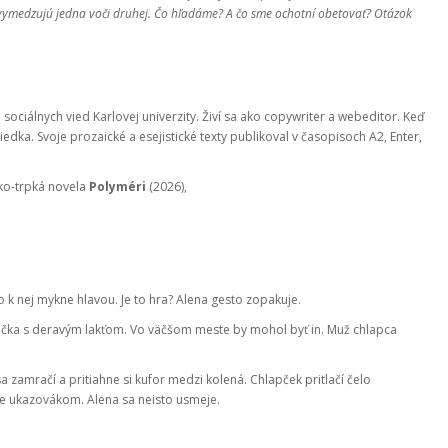
o vymedzujú jedna voči druhej. Čo hľadáme? A čo sme ochotní obetovať? Otázok
 sociálnych vied Karlovej univerzity. Živí sa ako copywriter a webeditor. Keď
viedka. Svoje prozaické a esejistické texty publikoval v časopisoch A2, Enter,
cko-trpká novela
Polyméri
(2026),
o k nej mykne hlavou. Je to hra? Alena gesto zopakuje.
ička s deravým lakťom. Vo väčšom meste by mohol byť in. Muž chlapca
 zamračí a pritiahne si kufor medzi kolená. Chlapček pritlačí čelo
e ukazovákom. Alena sa neisto usmeje.