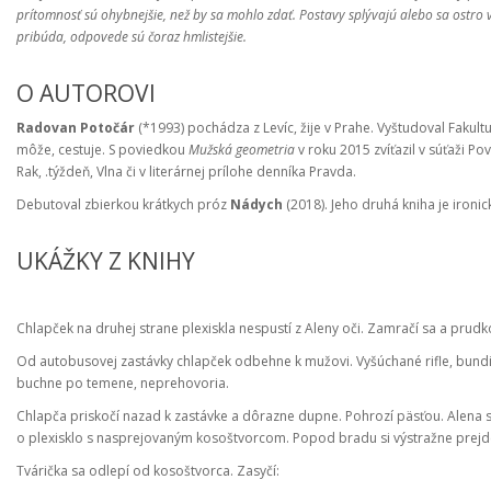
prítomnosť sú ohybnejšie, než by sa mohlo zdať. Postavy splývajú alebo sa ostr
pribúda, odpovede sú čoraz hmlistejšie.
O AUTOROVI
Radovan Potočár
(*1993) pochádza z Levíc, žije v Prahe. Vyštudoval Fakultu
môže, cestuje. S poviedkou
Mužská geometria
v roku 2015 zvíťazil v súťaži Po
Rak, .týždeň, Vlna či v literárnej prílohe denníka Pravda.
Debutoval zbierkou krátkych próz
Nádych
(2018). Jeho druhá kniha je ironi
UKÁŽKY Z KNIHY
Chlapček na druhej strane plexiskla nespustí z Aleny oči. Zamračí sa a prudk
Od autobusovej zastávky chlapček odbehne k mužovi. Vyšúchané rifle, bund
buchne po temene, neprehovoria.
Chlapča priskočí nazad k zastávke a dôrazne dupne. Pohrozí päsťou. Alena sa
o plexisklo s nasprejovaným kosoštvorcom. Popod bradu si výstražne prejd
Tvárička sa odlepí od kosoštvorca. Zasyčí: