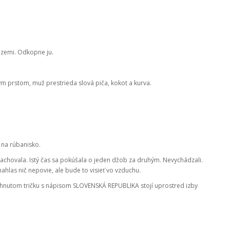
 zemi. Odkopne ju.
ým prstom, muž prestrieda slová piča, kokot a kurva.
 na rúbanisko.
rachovala. Istý čas sa pokúšala o jeden džob za druhým. Nevychádzali.
hlas nič nepovie, ale bude to visieť vo vzduchu.
btiahnutom tričku s nápisom SLOVENSKÁ REPUBLIKA stojí uprostred izby