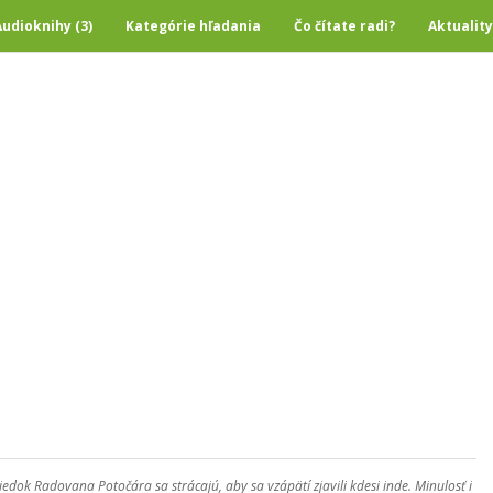
Audioknihy (3)
Kategórie hľadania
Čo čítate radi?
Aktuality
edok Radovana Potočára sa strácajú, aby sa vzápätí zjavili kdesi inde. Minulosť i