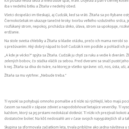
ich posadí vedľa seba a hneď bude späť, vraví. Dojedia a pán v čiernej košeli
iba v nedeľnú bitku a Žltaňa v nedeľný obed.
Všetci dospeláci im tlieskajú, aj Cudzák, keď sa vráti. Žltaňa sa po Rybane o
Čiernokošeliak im ukazuje tanečné kroky: tvorbu veľkého vzdušného srdca, 
rozfúkaný strom, nepokoj, prichádza slnko, úľava, strom sa upokojuje, rozkv
erdžanie.
Na stole svietia chlebíky a Žltaňa si kladie otázku, prečo ich mama nerobí 
s prežúvaním: Aký dobrý nápad to bol! Cudzák k nim podíde a pohladí ich p
„A kde je vécko?“ spýta sa Žltaňa. Cudzák ju chytí za ruku a vedie k dverám. Ž
zelených bobov, čo sťažka vláčili za sebou. Pred dverami sa snaží pustiť jeho
k nej. Žltaňa sa díva do tváre, na ktorej je všetko správne: oči, nos, ústa, uši, a
Žltaňa sa mu vytrhne: „Nebude treba.“
Tí vysokí sa pohybujú omnoho pomalšie a tí nízki sú rýchlejší, lebo majú pocit,
časom sa naučili v zápase zdivieť a napodobňovať lietajúce veveričky. Tí vysokí
každom, ktorý sa jej prstami nedokázal dotknúť. Tí nízki ich prezývali kokoti a
dostatočne bolieť. Na kôš nedosiahli ani v čase svojich najvypätejších síl a tak l
Skupina sa sformovala začiatkom leta, trvala približne ako jedna návšteva u st