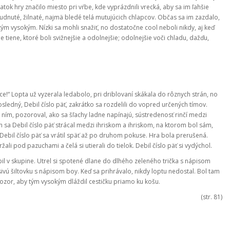
ok hry značilo miesto pri vŕbe, kde vyprázdnili vrecká, aby sa im ľahšie
chudnuté, žilnaté, najmä bledé telá mutujúcich chlapcov. Občas sa im zazdalo,
 tým vysokým. Nízki sa mohli snažiť, no dostatočne cool neboli nikdy, aj keď
 tiene, ktoré boli svižnejšie a odolnejšie; odolnejšie voči chladu, dažďu,
e!“ Lopta už vyzerala ledabolo, pri driblovaní skákala do rôznych strán, no
posledný, Debil číslo päť, zakrátko sa rozdelili do vopred určených tímov.
a ním, pozoroval, ako sa šľachy ladne napínajú, sústredenosť rinčí medzi
 sa Debil číslo päť strácal medzi ihriskom a ihriskom, na ktorom bol sám,
“ Debil číslo päť sa vrátil späť až po druhom pokuse. Hra bola prerušená.
ržali pod pazuchami a čelá si utierali do tielok. Debil číslo päť si vydýchol.
bil v skupine. Utrel si spotené dlane do dlhého zeleného trička s nápisom
sivú šiltovku s nápisom boy. Keď sa prihrávalo, nikdy loptu nedostal. Bol tam
pozor, aby tým vysokým dláždil cestičku priamo ku košu.
(str. 81)