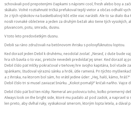
schovávali pod prepotenými čiapkami s nápismi cool, fresh alebo boy a začiat
skákalo. Voľné roztiahnuté tričká prefukoval teplý vietor a občas odhalil vy
že z tých výskokov na basketbalový kôš ešte viac narástli. Ale to sa dialo iba
nosili rovnaké oblečenie a jeden za druhým bežali ako tiene tých vysokých, ale
pľuvancom, potu, smradu, dusnu.
V toto leto predovšetkým dusnu.
Debili sa ráno združovali na betónovom ihrisku s polovyfúknutou loptou.
Keď dorazil jeden Debil k druhému, neodolal zvolať: „Neseď, z duše bude vajc
hra ich bavila o to viac, pretože nevedeli predvídať jej smer. Keď dorazil aj 
Debil číslo päť mlčky pokračoval v tieňovej hre svojho kapitána, bol všade z
spánkami, študoval výraznú sánku a hrdé, útle ramená. Pri týchto myšlienkach
a z ihriska, na ktorom bol sám, ho vrátil jedine úder: „Hej, haló, kámo, hráš?
Debil číslo tri si musel zaviazať šnúrku. „Kokot pomalý!“ kričali naňho. Vajce d
Debil číslo päť bol ten nízky. Nemeral ani polovicu toho, koľko priemerný de
Always look on the bright side, ktoré mu padalo až pod zadok, a napravil si 
len preto, aby dvíhal ruky, vyskakoval smerom, ktorým lopta letela, a dával 