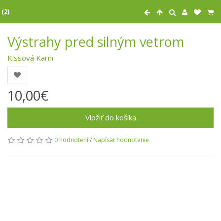
 (2)
Výstrahy pred silným vetrom
Kissová Karin
10,00€
Vložiť do košíka
0 hodnotení
/
Napísať hodnotenie