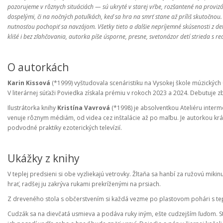
pozorujeme v rôznych situáciách — sú ukryté v starej vŕbe, rozšantené na proviz
dospelými, či na nočných potulkách, keď sa hra na smrť stane až príliš skutočnou
nutnosťou pochopiť sa navzájom. Všetky tieto a ďalšie nepríjemné skúsenosti z det
klišé i bez zľahčovania, autorka píše úsporne, presne, svetonázor detí strieda s re
O autorkách
Karin Kissová
(*1999) vyštudovala scenáristiku na Vysokej škole múzických u
V literárnej súťaži Poviedka získala prémiu v rokoch 2023 a 2024. Debutuje z
Ilustrátorka knihy
Kristína Vavrová
(*1998) je absolventkou Ateliéru intermé
venuje rôznym médiám, od videa cez inštalácie až po maľbu. Je autorkou krát
podvodné praktiky ezoterických televízií.
Ukážky z knihy
V teplej predsieni si obe vyzliekajú vetrovky. Žltaňa sa hanbí za ružovú miki
hrať, radšej ju zakrýva rukami prekríženými na prsiach.
Z dreveného stola s občerstvením si každá vezme po plastovom pohári s tep
Cudzák sa na dievčatá usmieva a podáva ruky iným, ešte cudzejším ľuďom. Stol