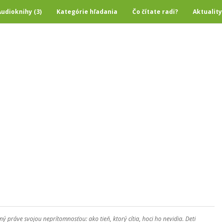
Audioknihy (3)
Kategórie hľadania
Čo čítate radi?
Aktuality
ný práve svojou neprítomnosťou: ako tieň, ktorý cítia, hoci ho nevidia. Deti