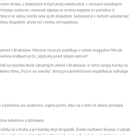
órnom ihrisku, v bolestivých kŕčoch prvej menštruácie, v ohrození neznámymi
. Postavy vnútorne i navonok zápasia so stratou empatie a s potrebou či
stva si so sebou zväčša nesú aj do dospelosti. Súčasnosť je v textoch opísaná bez
alitou dospelých, drsnú reč s tichou introspekciou.
mení v Bratislave. Filmové recenzie publikuje v online magazíne Film.sk.
bierkou krátkych próz „Výstrahy pred silným vetrom“.
dií na Vysokej škole výtvarných umení v Bratislave. V rámci svojej tvorby sa
keho filmu „Pozor na sviečky“, ktorý prostredníctvom mystifikácie odhaľuje
nu s barbínou po sesternici, najmä preto, lebo sa s nimi už dávno prestala
lou tekutinou a tyčinkami.
ičky sú v kruhu a pri každej stojí dospelák. Žiadni nadšenci kĺzania. Cudzák