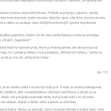
 ich privíta ako najmladších prítomných veriacich, netušiac, že Rybana verí
stýchavo postaví doprostred kruhu. Potlesk sa prepája s gitarou, vysoký
jeden krok dopredu, jeden dozadu, doboku, späť, ruky hore, koruna stromu,
itá a cyklus sa opakuje. Spev všetkých prítomných vytvára nejednotné
so sladkou paprikou. Hádže ich do seba vedľa Rybany a úsmevy striedajú
o ofinách: „Najedené?“
ltaňa hľadí na špinavé prsty, ktoré ju nedržia jemne, ale ako povraz od
 ruku, no Cudzák ju stíska o čosi pevnejšie. „Môžem ísť s tebou,“ zohne sa
 aj tak je čosi zle. „Keby bolo treba.“
(str. 17)
 že im všetko uniká a musia byť vždy prví. Tí nízki sa snažili prekvapovať,
, šťastlivci, stáli s basketbalkou v dlaniach nad hlavou a smiali sa na
 debili. Oni prezývku nedostali nikdy, boli proste nízki a to ich malo
en skákali, skákali a debili, idioti a kokoti sa chechtali.
arej mamy. Akoby sa dohodli, všetci nosievali šiltovky a krátke vlasy, ofiny