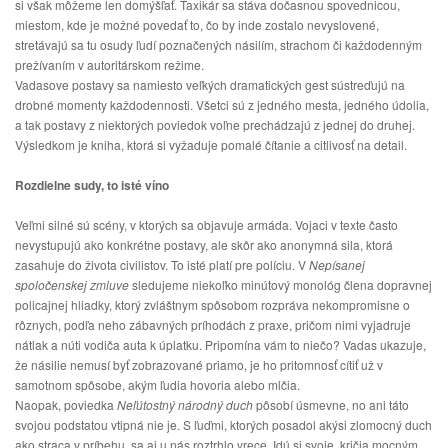
si však môžeme len domýšľať. Taxikár sa stáva dočasnou spovednicou, 
miestom, kde je možné povedať to, čo by inde zostalo nevyslovené, 
stretávajú sa tu osudy ľudí poznačených násilím, strachom či každodenným 
prežívaním v autoritárskom režime.
Vadasove postavy sa namiesto veľkých dramatických gest sústreďujú na 
drobné momenty každodennosti. Všetci sú z jedného mesta, jedného údolia, 
a tak postavy z niektorých poviedok voľne prechádzajú z jednej do druhej. 
Výsledkom je kniha, ktorá si vyžaduje pomalé čítanie a citlivosť na detail.
Rozdielne sudy, to isté víno
Veľmi silné sú scény, v ktorých sa objavuje armáda. Vojaci v texte často 
nevystupujú ako konkrétne postavy, ale skôr ako anonymná sila, ktorá 
zasahuje do života civilistov. To isté platí pre políciu. V 
Nepísanej 
spoločenskej zmluve
 sledujeme niekoľko minútový monológ člena dopravnej 
policajnej hliadky, ktorý zvláštnym spôsobom rozpráva nekompromisne o 
rôznych, podľa neho zábavných príhodách z praxe, pričom nimi vyjadruje 
nátlak a núti vodiča auta k úplatku. Pripomína vám to niečo? Vadas ukazuje, 
že násilie nemusí byť zobrazované priamo, je ho pritomnosť cítiť už v 
samotnom spôsobe, akým ľudia hovoria alebo mlčia.
Naopak, poviedka 
Neľútostný národný duch
 pôsobí úsmevne, no ani táto 
svojou podstatou vtipná nie je. S ľuďmi, ktorých posadol akýsi zlomocný duch 
ako straca v príbehu, sa aj u nás roztrhlo vrece. Idú si svoje, kričia mocným 