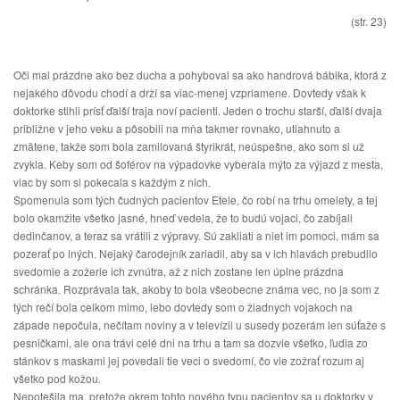
(str. 23)
Oči mal prázdne ako bez ducha a pohyboval sa ako handrová bábika, ktorá z
nejakého dôvodu chodí a drží sa viac-menej vzpriamene. Dovtedy však k
doktorke stihli prísť ďalší traja noví pacienti. Jeden o trochu starší, ďalší dvaja
približne v jeho veku a pôsobili na mňa takmer rovnako, utiahnuto a
zmätene, takže som bola zamilovaná štyrikrát, neúspešne, ako som si už
zvykla. Keby som od šoférov na výpadovke vyberala mýto za výjazd z mesta,
viac by som si pokecala s každým z nich.
Spomenula som tých čudných pacientov Etele, čo robí na trhu omelety, a tej
bolo okamžite všetko jasné, hneď vedela, že to budú vojaci, čo zabíjali
dedinčanov, a teraz sa vrátili z výpravy. Sú zakliati a niet im pomoci, mám sa
pozerať po iných. Nejaký čarodejník zariadil, aby sa v ich hlavách prebudilo
svedomie a zožerie ich zvnútra, až z nich zostane len úplne prázdna
schránka. Rozprávala tak, akoby to bola všeobecne známa vec, no ja som z
tých rečí bola celkom mimo, lebo dovtedy som o žiadnych vojakoch na
západe nepočula, nečítam noviny a v televízii u susedy pozerám len súťaže s
pesničkami, ale ona trávi celé dni na trhu a tam sa dozvie všetko, ľudia zo
stánkov s maskami jej povedali tie veci o svedomí, čo vie zožrať rozum aj
všetko pod kožou.
Nepotešila ma, pretože okrem tohto nového typu pacientov sa u doktorky v