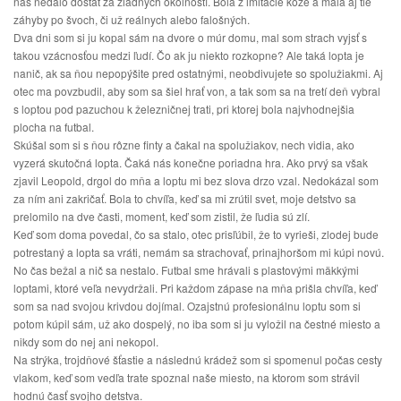
nás nedalo dostať za žiadnych okolností. Bola z imitácie kože a mala aj tie
záhyby po švoch, či už reálnych alebo falošných.
Dva dni som si ju kopal sám na dvore o múr domu, mal som strach vyjsť s
takou vzácnosťou medzi ľudí. Čo ak ju niekto rozkopne? Ale taká lopta je
nanič, ak sa ňou nepopýšite pred ostatnými, neobdivujete so spolužiakmi. Aj
otec ma povzbudil, aby som sa šiel hrať von, a tak som sa na tretí deň vybral
s loptou pod pazuchou k železničnej trati, pri ktorej bola najvhodnejšia
plocha na futbal.
Skúšal som si s ňou rôzne finty a čakal na spolužiakov, nech vidia, ako
vyzerá skutočná lopta. Čaká nás konečne poriadna hra. Ako prvý sa však
zjavil Leopold, drgol do mňa a loptu mi bez slova drzo vzal. Nedokázal som
za ním ani zakričať. Bola to chvíľa, keď sa mi zrútil svet, moje detstvo sa
prelomilo na dve časti, moment, keď som zistil, že ľudia sú zlí.
Keď som doma povedal, čo sa stalo, otec prisľúbil, že to vyrieši, zlodej bude
potrestaný a lopta sa vráti, nemám sa strachovať, prinajhoršom mi kúpi novú.
No čas bežal a nič sa nestalo. Futbal sme hrávali s plastovými mäkkými
loptami, ktoré veľa nevydržali. Pri každom zápase na mňa prišla chvíľa, keď
som sa nad svojou krivdou dojímal. Ozajstnú profesionálnu loptu som si
potom kúpil sám, už ako dospelý, no iba som si ju vyložil na čestné miesto a
nikdy som do nej ani nekopol.
Na strýka, trojdňové šťastie a následnú krádež som si spomenul počas cesty
vlakom, keď som vedľa trate spoznal naše miesto, na ktorom som strávil
hodnú časť svojho detstva.