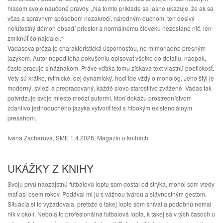
hlasom svoje naučené pravdy. „Na tomto príklade sa jasne ukazuje, že ak sa 
včas a správnym spôsobom nezakročí, národným duchom, ten desivý 
neľútostný démon obsadí priestor a normálnemu človeku nezostane nič, len 
zmlknúť čo najďalej.“
Vadasova próza je charakteristická úspornosťou, no mimoriadne presným 
jazykom. Autor nepodlieha pokušeniu opisovať všetko do detailu, naopak, 
často pracuje s náznakom. Práve vďaka tomu získava text vlastnú poetickosť. 
Vety sú krátke, rytmické, dej dynamický, hoci ide vždy o monológ. Jeho štýl je 
moderný, svieži a prepracovaný, každé slovo starostlivo zvážené. Vadas tak 
potvrdzuje svoje miesto medzi autormi, ktorí dokážu prostredníctvom 
zdanlivo jednoduchého jazyka vytvoriť text s hlbokým existenciálnym 
presahom.
Ivana Zacharová, 
SME 1.4.2026, 
Magazín o knihách
UKÁŽKY Z KNIHY
Svoju prvú naozajstnú futbalovú loptu som dostal od strýka, mohol som vtedy
mať asi osem rokov. Podával mi ju s vážnou tvárou a slávnostným gestom.
Situácia si to vyžadovala, pretože o takej lopte som sníval a podobnú nemal
nik v okolí. Nebola to profesionálna futbalová lopta, k takej sa v tých časoch u