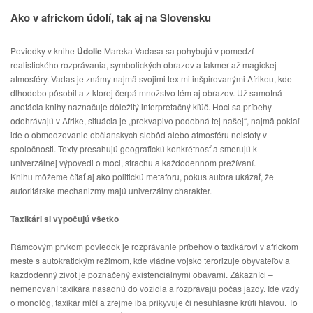
Ako v africkom údolí, tak aj na Slovensku
Poviedky v knihe 
Údolie
 Mareka Vadasa sa pohybujú v pomedzí 
realistického rozprávania, symbolických obrazov a takmer až magickej 
atmosféry. Vadas je známy najmä svojimi textmi inšpirovanými Afrikou, kde 
dlhodobo pôsobil a z ktorej čerpá množstvo tém aj obrazov. Už samotná 
anotácia knihy naznačuje dôležitý interpretačný kľúč. Hoci sa príbehy 
odohrávajú v Afrike, situácia je „prekvapivo podobná tej našej“, najmä pokiaľ 
ide o obmedzovanie občianskych slobôd alebo atmosféru neistoty v 
spoločnosti. Texty presahujú geografickú konkrétnosť a smerujú k 
univerzálnej výpovedi o moci, strachu a každodennom prežívaní.
Knihu môžeme čítať aj ako politickú metaforu, pokus autora ukázať, že 
autoritárske mechanizmy majú univerzálny charakter.
Taxikári si vypočujú všetko
Rámcovým prvkom poviedok je rozprávanie príbehov o taxikárovi v africkom 
meste s autokratickým režimom, kde vládne vojsko terorizuje obyvateľov a 
každodenný život je poznačený existenciálnymi obavami. Zákazníci – 
nemenovaní taxikára nasadnú do vozidla a rozprávajú počas jazdy. Ide vždy 
o monológ, taxikár mlčí a zrejme iba prikyvuje či nesúhlasne krúti hlavou. To 