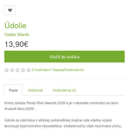
Údolie
Vadas Marek
13,90€
Vložiť do košíka
0 hodnotení
/
Napísať hodnotenie
Popis
Vlastnosti
Hodnotenia (0)
Kniha získala Panta Rhei Awards 2026 a je v desiatke nominácií na cenu
Anasoft litera 2026. -
Údolie sa odohráva v africkej autokratickej krajine, kde vládne vojsko
terorizuje časť civilného obyvateľstva. Vzdialenosť tu však nezohráva úlohu,