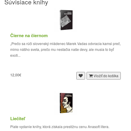
Súvisiace knihy
Čierne na čiernom
„Prečo sa rúči slovenský mládenec Marek Vadas odvracia kamsi preč,
mimo nášho sveta, prečo mu nestačia naše devy, ale musia to byť
exoti...
12,00€
Vložiť do košíka
Liečiteľ
Piate vydanie knihy, ktorá získala prestížnu cenu Anasoft litera.