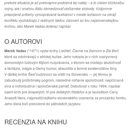
pretože situácia je až prekvapivo podobná tej našej – a to nielen blízkosťou
vojny, ale i snahou štátu obmedzovať občianske slobody. Vzájomne
prepojené príbehy vyrozprávané taxikárovi v meste ležiacom na okraji
konfliktu vychádzajú z reálnych faktov, zároveň sú tou najslovenskejšou
knihou, akú Marek Vadas doteraz napísal.
O AUTOROVI
Marek Vadas
(*1971) vydal knihy
Liečiteľ, Čierne na čiernom
a
Zlá štvrť
,
ktoré sa odohrávajú v africkej kulise. Jeho rukopis je v nich ovplyvnený
domorodým ľudovým štýlom rozprávania, v ktorom sa miešajú skutočnosť
a fantázia, mágia a čierny humor, absurdita a temné existenciálne tóny.
V ďalšej knihe
Šesť cudzincov
sa vrátil na Slovensko — jej témou je
zabudnutý protirómsky pogrom, následné mlčanie spoločnosti, nepriznaná
vina a individuálna i spoločenská pamäť. Debutoval v roku 1994, napísal
osem kníh pre dospelých, tri pre detských čitateľov a je laureátom Ceny
Anasoft litera, najprestížnejšieho slovenského ocenenia za prozaickú tvorbu.
Jeho diela boli preložené do pätnástich jazykov.
RECENZIA NA KNIHU