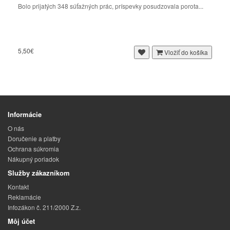
Bolo prijatých 348 súťažných prác, príspevky posudzovala porota...
5,50€
Vložiť do košíka
Informácie
O nás
Doručenie a platby
Ochrana súkromia
Nákupný poriadok
Služby zákazníkom
Kontakt
Reklamácie
Infozákon č. 211/2000 Z.z.
Môj účet