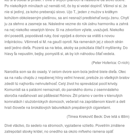
Po niekoľkých minútach už nemáš nič, čo by si vedel doplniť. Všimol si si, že
nie si jediný, za koho preberajú slovo. Ujo T., jeden z mužov s krátkym
kohútom obkoleseným plešinou, sa ani nesnaží predbiehať svoju ženu. Chytí
ju za stehno a zasmeje sa. Následne vezme do rúk ústnu harmoniku a zahrá
na nej niekoľko veselých tónov. Si na zdvorilom výlete, uvažuješ. Niekoľko
dní posedíš, popodávaš ruky, čosi vypiješ a domov sa vrátiš s novou
inšpiráciou. Všimneš si M. na gauči oproti. Na ramenách jej z oboch strán
sedí jedno dieťa. Pozerá sa na teba, akoby sa pokúšala čítať ti myšlienky. Do
hlavy ťa nepustím, bejby, pomyslíš si, ak by ich náhodou čítať vedela.
(Peter Hoferica: O nich)
Narodila som sa do osady. V celom dvore som bola jediné biele dieťa. Otec
sa na našu chajdu z nepálenej hliny veľmi hneval, pretože zo všetkých bratov
zdedil tú najhoršiu nehnuteľnosť. Celý život ho sprevádzal pocit krivdy.
Komunisti sa s palácmi nemaznali, do panského domu z osemnásteho
storočia nasťahovali asi päťdesiat Rómov. Žili priamo v centre v klenutých
komnatách i služobníckych domcoch, večerali na zaprášenom klavíri a deti
hrali človeče na brokátových taburetkách prepálených cigaretami.
(Tímea Krekovič Beck: Dve letá s Ištim)
Divé vtáctvo, čo sedelo na stromoch, vyplašene vzlietlo. Povetrím zmätene
zatrepotali stovky krídel, no onedlho sa okolo mŕtveho ramena opäť