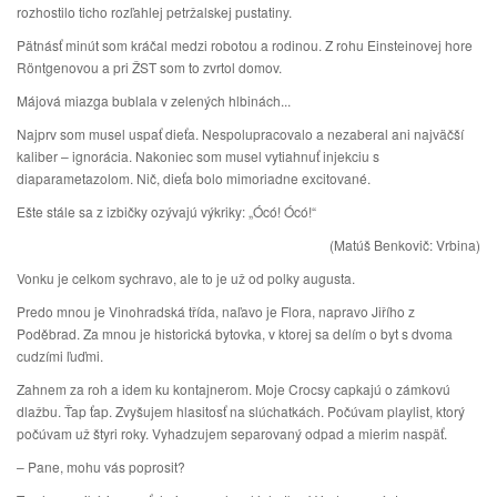
rozhostilo ticho rozľahlej petržalskej pustatiny.
Pätnásť minút som kráčal medzi robotou a rodinou. Z rohu Einsteinovej hore
Röntgenovou a pri ŽST som to zvrtol domov.
Májová miazga bublala v zelených hlbinách...
Najprv som musel uspať dieťa. Nespolupracovalo a nezaberal ani najväčší
kaliber – ignorácia. Nakoniec som musel vytiahnuť injekciu s
diaparametazolom. Nič, dieťa bolo mimoriadne excitované.
Ešte stále sa z izbičky ozývajú výkriky: „Ócó! Ócó!“
(Matúš Benkovič: Vrbina)
Vonku je celkom sychravo, ale to je už od polky augusta.
Predo mnou je Vinohradská třída, naľavo je Flora, napravo Jiřího z
Poděbrad. Za mnou je historická bytovka, v ktorej sa delím o byt s dvoma
cudzími ľuďmi.
Zahnem za roh a idem ku kontajnerom. Moje Crocsy capkajú o zámkovú
dlažbu. Ťap ťap. Zvyšujem hlasitosť na slúchatkách. Počúvam playlist, ktorý
počúvam už štyri roky. Vyhadzujem separovaný odpad a mierim naspäť.
– Pane, mohu vás poprosit?