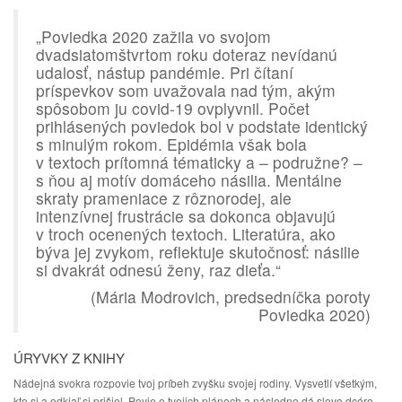
„Poviedka 2020 zažila vo svojom
dvadsiatomštvrtom roku doteraz nevídanú
udalosť, nástup pandémie. Pri čítaní
príspevkov som uvažovala nad tým, akým
spôsobom ju covid-19 ovplyvnil. Počet
prihlásených poviedok bol v podstate identický
s minulým rokom. Epidémia však bola
v textoch prítomná tématicky a – podružne? –
s ňou aj motív domáceho násilia. Mentálne
skraty prameniace z rôznorodej, ale
intenzívnej frustrácie sa dokonca objavujú
v troch ocenených textoch. Literatúra, ako
býva jej zvykom, reflektuje skutočnosť: násilie
si dvakrát odnesú ženy, raz dieťa.“
(Mária Modrovich, predsedníčka poroty
Poviedka 2020)
ÚRYVKY Z KNIHY
Nádejná svokra rozpovie tvoj príbeh zvyšku svojej rodiny. Vysvetlí všetkým,
kto si a odkiaľ si prišiel. Povie o tvojich plánoch a následne dá slovo dcére.