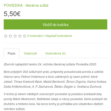
POVIEDKA - literárna súťaž
5,50€
Vložiť do košíka
0 hodnotení
/
Napísať hodnotenie
Popis
Vlastnosti
Hodnotenia (0)
Zborník najlepších textov 24. ročníka literárnej súťaže Poviedka 2020.
Bolo prijatých 302 súťažných prác, príspevky posudzovala porota a udelila
hlavnú cenu Petrovi Hofericovi a bolo udelených aj osem prémií, ktoré
získali: Tímea Krekovič Beck, Matúš Benkovič, Šimon Drgoňa, Karlos Kolbas,
Daša Krištofovičová, A. P. Zacharová, Štefan Ziegler a Svetlana Žuchová.
V knihe je okrem všetkých ocenených poviedok aj predslov predsednícky
poroty Márie Modrovich, štatistické údaje a názvy poviedok, ktoré postúpili do
druhého a tretieho kola. Na konci knihy je prihláška pre účastníkov ďalších
ročníkov súťaže.