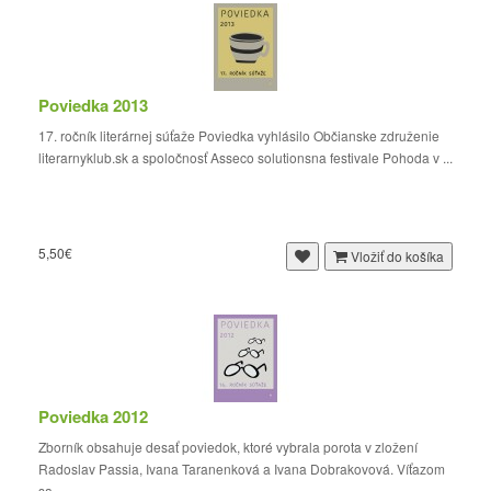
Poviedka 2013
17. ročník literárnej súťaže Poviedka vyhlásilo Občianske združenie
literarnyklub.sk a spoločnosť Asseco solutionsna festivale Pohoda v ...
5,50€
Vložiť do košíka
Poviedka 2012
Zborník obsahuje desať poviedok, ktoré vybrala porota v zložení
Radoslav Passia, Ivana Taranenková a Ivana Dobrakovová. Víťazom
sa ...