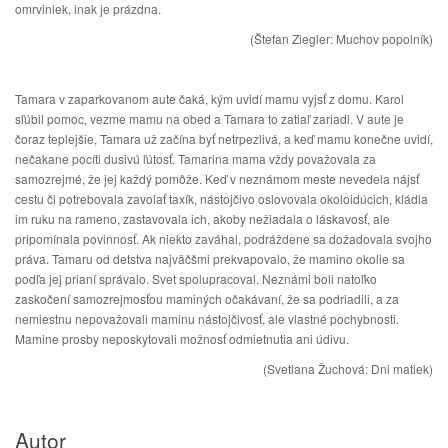
omrviniek, inak je prázdna.
(Štefan Ziegler: Muchov popolník)
Tamara v zaparkovanom aute čaká, kým uvidí mamu vyjsť z domu. Karol
sľúbil pomoc, vezme mamu na obed a Tamara to zatiaľ zariadi. V aute je
čoraz teplejšie, Tamara už začína byť netrpezlivá, a keď mamu konečne uvidí,
nečakane pocíti dusivú ľútosť. Tamarina mama vždy považovala za
samozrejmé, že jej každý pomôže. Keď v neznámom meste nevedela nájsť
cestu či potrebovala zavolať taxík, nástojčivo oslovovala okoloidúcich, kládla
im ruku na rameno, zastavovala ich, akoby nežiadala o láskavosť, ale
pripomínala povinnosť. Ak niekto zaváhal, podráždene sa dožadovala svojho
práva. Tamaru od detstva najväčšmi prekvapovalo, že mamino okolie sa
podľa jej prianí správalo. Svet spolupracoval. Neznámi boli natoľko
zaskočení samozrejmosťou maminých očakávaní, že sa podriadili, a za
nemiestnu nepovažovali maminu nástojčivosť, ale vlastné pochybnosti.
Mamine prosby neposkytovali možnosť odmietnutia ani údivu.
(Svetlana Žuchová: Dni matiek)
Autor