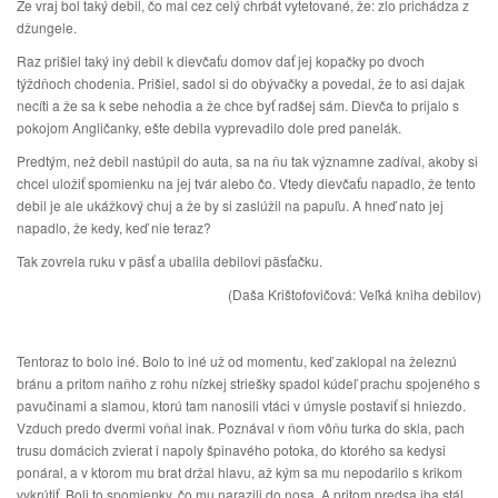
Že vraj bol taký debil, čo mal cez celý chrbát vytetované, že: zlo prichádza z
džungele.
Raz prišiel taký iný debil k dievčaťu domov dať jej kopačky po dvoch
týždňoch chodenia. Prišiel, sadol si do obývačky a povedal, že to asi dajak
necíti a že sa k sebe nehodia a že chce byť radšej sám. Dievča to prijalo s
pokojom Angličanky, ešte debila vyprevadilo dole pred panelák.
Predtým, než debil nastúpil do auta, sa na ňu tak významne zadíval, akoby si
chcel uložiť spomienku na jej tvár alebo čo. Vtedy dievčaťu napadlo, že tento
debil je ale ukážkový chuj a že by si zaslúžil na papuľu. A hneď nato jej
napadlo, že kedy, keď nie teraz?
Tak zovrela ruku v päsť a ubalila debilovi päsťačku.
(Daša Krištofovičová: Veľká kniha debilov)
Tentoraz to bolo iné. Bolo to iné už od momentu, keď zaklopal na železnú
bránu a pritom naňho z rohu nízkej striešky spadol kúdeľ prachu spojeného s
pavučinami a slamou, ktorú tam nanosili vtáci v úmysle postaviť si hniezdo.
Vzduch predo dvermi voňal inak. Poznával v ňom vôňu turka do skla, pach
trusu domácich zvierat i napoly špinavého potoka, do ktorého sa kedysi
ponáral, a v ktorom mu brat držal hlavu, až kým sa mu nepodarilo s krikom
vykrútiť. Boli to spomienky, čo mu narazili do nosa. A pritom predsa iba stál