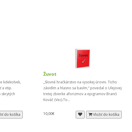
Žuvot
te kdekoľvek,
„Slovné hračkárstvo na vysokej úrovni. Ticho
 a vtip.
závidím a hlasno sa bavím,“ povedal o Ulejovej
a skrytých
tretej zbierke aforizmov a epigramov Branči
Kováč (Vec).To...
10,00€
žiť do košíka
Vložiť do košíka