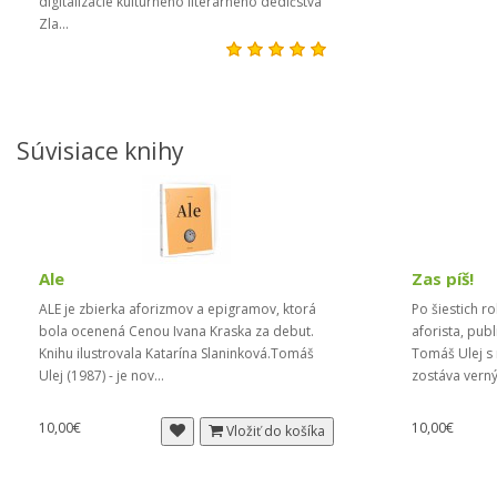
digitalizácie kultúrneho literárneho dedičstva
Zla...
Súvisiace knihy
Ale
Zas píš!
ALE je zbierka aforizmov a epigramov, ktorá
Po šiestich r
bola ocenená Cenou Ivana Kraska za debut.
aforista, publ
Knihu ilustrovala Katarína Slaninková.Tomáš
Tomáš Ulej s
Ulej (1987) - je nov...
zostáva verný
10,00€
10,00€
Vložiť do košíka