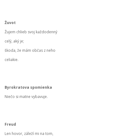
Žuvot
Žujem chlieb svoj každodenný
celý, aký je;
škoda, že mám občas z neho
celiakie.
Byrokratova spomienka
Niečo si matne vybavuje.
Freud
Len hovor, záleží mi na tom,