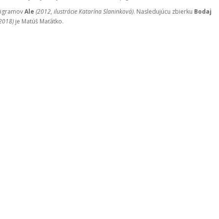
epigramov
Ale
(2012, ilustrácie Katarína Slaninková)
. Nasledujúcu zbierku
Bodaj
2018)
je Matúš Maťátko.