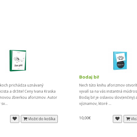
Bodaj bi!
okoch prichádza uznávaný
Nech túto knihu aforizmov otvorí
icista a držiteľ Ceny Ivana Kraska
vyvalí sa na vás instantná múdrosť
 novou zbierkou aforizmov. Autor
Bodaj bi! je oslavou slov(enčiny) 
 sv...
významov, ktoré ...
10,00€
Vložiť do košíka
Vlo