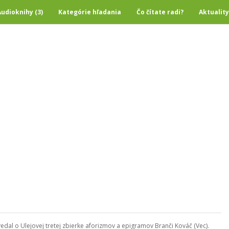
Audioknihy (3)
Kategórie hľadania
Čo čítate radi?
Aktuality
edal o Ulejovej tretej zbierke aforizmov a epigramov Branči Kováč (Vec).