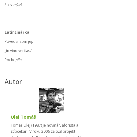
čo si
mýliš
.
Latinčinárka
Povedal som jej:
„in vino veritas.“
Pocho
pila
.
Autor
Ulej Tomáš
Tomáš Ulej (1987) je novinár, aforista a
stĺpčekár. V roku 2006 založil projekt