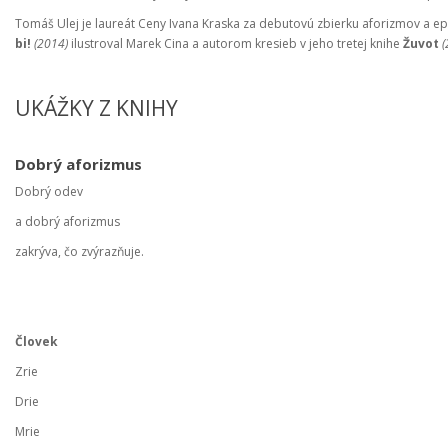
Tomáš Ulej je laureát Ceny Ivana Kraska za debutovú zbierku aforizmov a 
bi!
(2014)
ilustroval Marek Cina a autorom kresieb v jeho tretej knihe
Žuvot
(
UKÁŽKY Z KNIHY
Dobrý aforizmus
Dobrý odev
a dobrý aforizmus
zakrýva, čo zvýrazňuje.
Človek
Zrie
Drie
Mrie