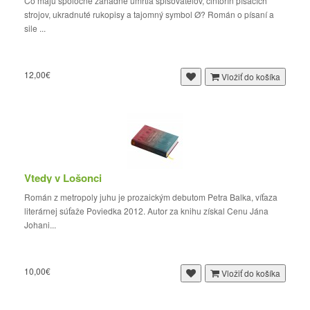
Čo majú spoločné záhadné úmrtia spisovateľov, cintorín písacích
strojov, ukradnuté rukopisy a tajomný symbol Ø? Román o písaní a
sile ...
12,00€
Vložiť do košíka
Vtedy v Lošonci
Román z metropoly juhu je prozaickým debutom Petra Balka, víťaza
literárnej súťaže Poviedka 2012. Autor za knihu získal Cenu Jána
Johani...
10,00€
Vložiť do košíka