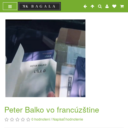
Peter Balko vo francúzštine
0 hodnotení
/
Napísať hodnotenie