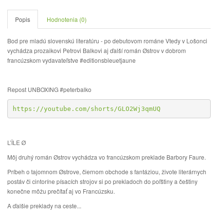
Popis
Hodnotenia (0)
Bod pre mladú slovenskú literatúru - po debutovom románe Vtedy v Lošonci
vychádza prozaikovi Petrovi Balkovi aj ďalší román Østrov v dobrom
francúzskom vydavateľstve #editionsbleuetjaune
Repost UNBOXING #peterbalko
https://youtube.com/shorts/GLO2Wj3qmUQ
L’ÎLE Ø
Môj druhý román Østrov vychádza vo francúzskom preklade Barbory Faure.
Príbeh o tajomnom Østrove, čiernom obchode s fantáziou, živote literárnych
postáv či cintoríne písacích strojov si po prekladoch do poľštiny a češtiny
konečne môžu prečítať aj vo Francúzsku.
A ďalšie preklady na ceste...