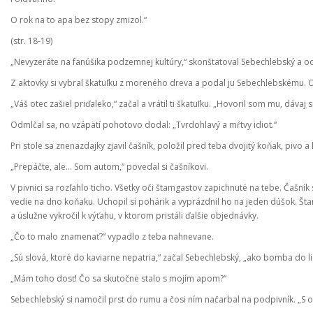
O rok na to apa bez stopy zmizol.“
(str. 18-19)
„Nevyzeráte na fanúšika podzemnej kultúry,“ skonštatoval Sebechlebský a od
Z aktovky si vybral škatuľku z moreného dreva a podal ju Sebechlebskému. Otv
„Váš otec zašiel priďaleko,“ začal a vrátil ti škatuľku. „Hovoril som mu, dávaj s
Odmlčal sa, no vzápätí pohotovo dodal: „Tvrdohlavý a mŕtvy idiot.“
Pri stole sa znenazdajky zjavil čašník, položil pred teba dvojitý koňak, piv
„Prepáčte, ale… Som autom,“ povedal si čašníkovi.
V pivnici sa rozľahlo ticho. Všetky oči štamgastov zapichnuté na tebe. Čašník si 
vedie na dno koňaku. Uchopil si pohárik a vyprázdnil ho na jeden dúšok. Štamga
a úslužne vykročil k výťahu, v ktorom pristáli ďalšie objednávky.
„Čo to malo znamenať?“ vypadlo z teba nahnevane.
„Sú slová, ktoré do kaviarne nepatria,“ začal Sebechlebský, „ako bomba do l
„Mám toho dosť! Čo sa skutočne stalo s mojím apom?“
Sebechlebský si namočil prst do rumu a čosi ním načarbal na podpivník. „S 