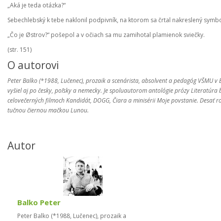
„Aká je teda otázka?“
Sebechlebský k tebe naklonil podpivník, na ktorom sa črtal nakreslený symb
„Čo je Østrov?“ pošepol a v očiach sa mu zamihotal plamienok sviečky.
(str. 151)
O autorovi
Peter Balko (*1988, Lučenec), prozaik a scenárista, absolvent a pedagóg VŠMU v 
vyšiel aj po česky, poľsky a nemecky. Je spoluautorom antológie prózy Literatúra
celovečerných filmoch Kandidát, DOGG, Čiara a minisérii Moje povstanie. Desať ro
tučnou čiernou mačkou Lunou.
Autor
Balko Peter
Peter Balko (*1988, Lučenec), prozaik a