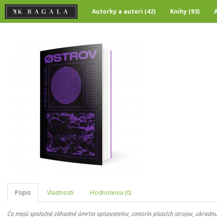
Autorky a autori (42)
Knihy (93)
Popis
Vlastnosti
Hodnotenia (0)
Čo majú spoločné záhadné úmrtia spisovateľov, cintorín písacích strojov, ukrad