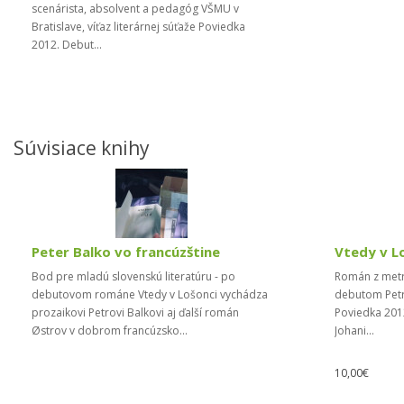
scenárista, absolvent a pedagóg VŠMU v
Bratislave, víťaz literárnej súťaže Poviedka
2012. Debut...
Súvisiace knihy
Peter Balko vo francúzštine
Vtedy v L
Bod pre mladú slovenskú literatúru - po
Román z metr
debutovom románe Vtedy v Lošonci vychádza
debutom Petra
prozaikovi Petrovi Balkovi aj ďalší román
Poviedka 2012
Østrov v dobrom francúzsko...
Johani...
10,00€