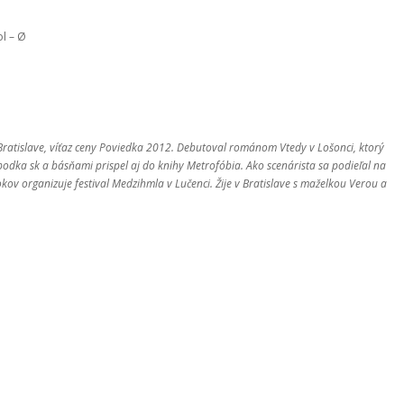
ol – Ø
Bratislave, víťaz ceny Poviedka 2012. Debutoval románom Vtedy v Lošonci, ktorý
 bodka sk a básňami prispel aj do knihy Metrofóbia. Ako scenárista sa podieľal na
kov organizuje festival Medzihmla v Lučenci. Žije v Bratislave s maželkou Verou a