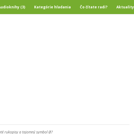
Audioknihy (3)
Kategórie hľadania
Čo čítate radi?
Aktuality
nuté rukopisy a tajomný symbol Ø?