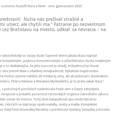
e ocenenie Anasoft litera a René - cenu gymnazistov 2020
redstaviť. Nútia nás prežívať strašné a
 mi utiecť, ale chytili ma.“ Pátranie po nezvestnom
 cez Bratislavu na miesto, odkiaľ sa nevracia – na
ton Sebechlebský vo svojej štúdii Tajomné dvere Jakuba Bazu napísal:
takým komplexným, jazykovo koncentrovaným a ušľachtilosťou ducha nasýteným
 o to delikátnejšia, že jeho tvorcom je mladý, tridsaťtriročný človek
lov pritom tkvie v zdanlivej nenápadnosti, štylistické majstrovstvo
bce ma možno vyženie nahého do treskúcej zimy, ale ak jestvoval v slovenskom
underu, Pétera Nádasa a Wiesława Myśliwského, je to práve Jakub Baza.“
2, v polročných periódach nasledovala Pustá zem a Dejiny zabúdania
nej verejnosti a pritiahlo pozornosť cenzorských orgánov Ústredného výboru
slali román do trezoru. Tichý dom katapultoval apu medzi literárnu
, z ktorých sa stali tvoje opatrovateľky, sestry a matky. Kompletné
ii Zlatý fond slovenskej literatúry s predslovmi Svetlany Savojskej a Kornela