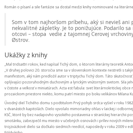
Román o písaní a sile fantázie sa dostal medzi knihy nominované na literárn
Som v tom najhoršom príbehu, aký si nevieš ani p
nekvalitné zápletky. Je to ponižujúce. Podarilo sa
otcovi – stopa vedie z tajomnej Cerovej vrchoviny
Østrov.
Ukážky z knihy
„Mal tridsaťtri rokov, keď napísal Tichý dom, o ktorom literárny teoretik An
„V druhej polovici 20. storočia sme sa v slovenskom kontexte nestretli s 
manifestom, aký nám predložil autor v triptychu Tichý dom. Táto skutočnosť je
oplývajúci pozoruhodným duchovným a lyrickým vnútorným svetom. Sila jeho s
v čistote a veľkosť v miniatúrach. Acta est fabula: svet literárnokritickej o
prozaickom priestore niekto, komu patrí miesto po boku velikánov Milana K
Úvodný diel Tichého domu s podtitulom Prvý pohyb srdca vyšiel v roku 198
v dvanástich kapitolách. Dielo vyvolalo mimoriadny ohlas v laickej i odbor
KSČ, ktoré by bez naďapovho vysokého postavenia v straníckej hierarchii po
smotánku, zabezpečil mu miesto v učebných osnovách i prílev nových mileniek
trojzväzkové dielo sa dočkalo siedmich reedícií, naposledy v roku 2009 v edíc
Földváriho.