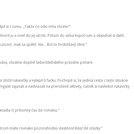
pil si z rumu. „Takže čo odo mňa chcete?“
oril ju a civel do jej útrob. Potom do seba kopol rum a objednal si ďalší.
i pozor, inak sa spáliš. Ale… Bol to tvrdohlavý idiot.“
o a kávu, chvatne doplnil Sebechlebského prázdne poháre.
zložil rukavičky a vylepil ti facku. Pochopil si, že jediná cesta z tejto situácie
sti zajasali a nadviazali na prerušené aktivity, čašník si navliekol rukavičky
ietadla či prítomný čas do románu.“
otcom máte rovnako pozoruhodnú vlastnosť klásť zlé otázky.“