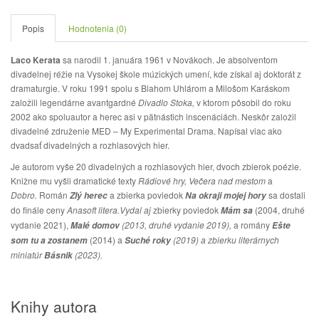
Popis
Hodnotenia (0)
Laco Kerata
sa narodil 1. januára 1961 v Novákoch. Je absolventom
divadelnej réžie na Vysokej škole múzických umení, kde získal aj doktorát z
dramaturgie. V roku 1991 spolu s Blahom Uhlárom a Milošom Karáskom
založili legendárne avantgardné
Divadlo Stoka,
v ktorom pôsobil do roku
2002 ako spoluautor a herec asi v pätnástich inscenáciách. Neskôr založil
divadelné združenie MED – My Experimental Drama. Napísal viac ako
dvadsať divadelných a rozhlasových hier.
Je autorom vyše 20 divadelných a rozhlasových hier, dvoch zbierok poézie.
Knižne mu vyšli dramatické texty
Rádiové hry,
Večera nad mestom
a
Dobro.
Román
a zbierka poviedok
sa dostali
Zlý herec
Na okraji mojej hory
do finále ceny
Anasoft litera.Vydal aj
zbierky poviedok
(2004, druhé
Mám sa
vydanie 2021),
(2013, druhé vydanie 2019),
a romány
Malé domov
Ešte
(2014) a
(2019) a zbierku literárnych
som tu a zostanem
Suché roky
miniatúr
(2023).
Básnik
Knihy autora