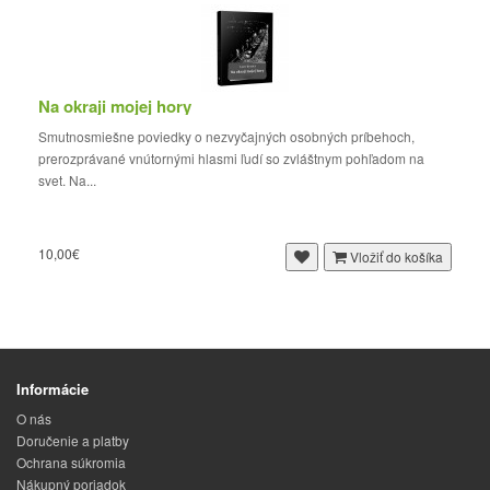
Na okraji mojej hory
Smutnosmiešne poviedky o nezvyčajných osobných príbehoch,
prerozprávané vnútornými hlasmi ľudí so zvláštnym pohľadom na
svet. Na...
10,00€
Vložiť do košíka
Informácie
O nás
Doručenie a platby
Ochrana súkromia
Nákupný poriadok