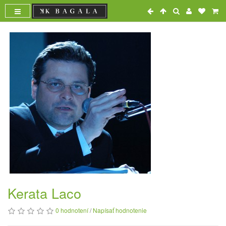
Kerata Laco
0 hodnotení
/
Napísať hodnotenie