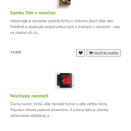
Samko Tále v nemčine
Objednajte si nemecké vydanie Knihy o cintoríne (Buch über den
Friedhof) a obdarujte svojich príbuzných a známych v zahraničí – aby
na vlastné oči zis...
19,90€
Vložiť do košíka
Nezmysly nezmizli
Čierny humor, irónia, ešte černejší humor a ešte väčšia irónia.
Popritom hlboká poklona slovenčine. A presne taká je zbierka
veršovačiek obľúbenej a...