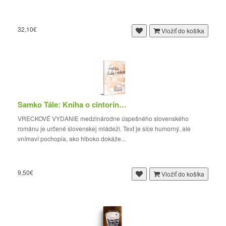
32,10€
Vložiť do košíka
Samko Tále: Kniha o cintoríne (vreckové vydanie)
VRECKOVÉ VYDANIE medzinárodne úspešného slovenského
románu je určené slovenskej mládeži. Text je síce humorný, ale
vnímaví pochopia, ako hlboko dokáže...
9,50€
Vložiť do košíka