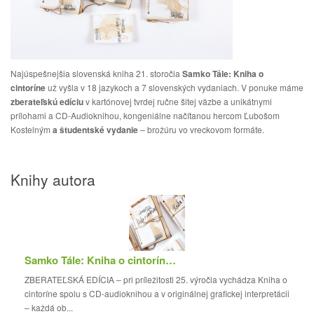
Najúspešnejšia slovenská kniha 21. storočia
Samko Tále: Kniha o
cintoríne
už vyšla v 18 jazykoch a 7 slovenských vydaniach. V ponuke máme
zberateľskú edíciu
v kartónovej tvrdej ručne šitej väzbe a unikátnymi
prílohami a CD-Audioknihou, kongeniálne načítanou hercom Ľubošom
Kostelným
a študentské vydanie
– brožúru vo vreckovom formáte.
Knihy autora
Samko Tále: Kniha o cintoríne (zberateľská edíci...
ZBERATEĽSKÁ EDÍCIA – pri príležitosti 25. výročia vychádza Kniha o
cintoríne spolu s CD-audioknihou a v originálnej grafickej interpretácii
– každá ob...