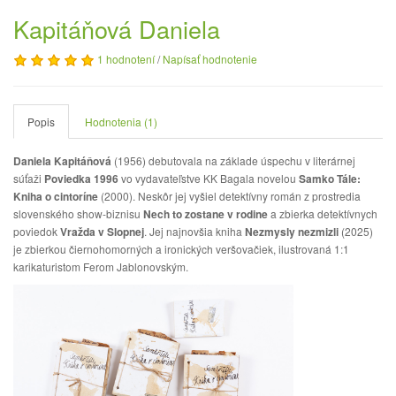
Kapitáňová Daniela
1 hodnotení
/
Napísať hodnotenie
Popis
Hodnotenia (1)
Daniela Kapitáňová
(1956) debutovala na základe úspechu v literárnej
súťaži
Poviedka 1996
vo vydavateľstve KK Bagala novelou
Samko Tále:
Kniha o cintoríne
(2000). Neskôr jej vyšiel detektívny román z prostredia
slovenského show-biznisu
Nech to zostane v rodine
a zbierka detektívnych
poviedok
Vražda v Slopnej
. Jej najnovšia kniha
Nezmysly nezmizli
(2025)
je zbierkou čiernohomorných a ironických veršovačiek, ilustrovaná 1:1
karikaturistom Ferom Jablonovským.