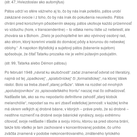
(str. 47, Hviezdoslav ako automýtus)
Pátos udrží vo sfére vážneho aj to, čo by nás inak potešilo, pátos urobí
zakázané ovocie i z toho, čo by nás inak do pokušenia neuviedlo. Pátos
chráni pred korozívnym pôsobením skepsy, pátos ukotvuje každú prízemnosť
vo vzduchu (hore, v transcendentne) – to vďaka nemu lístie už nešelestí, ale
zhovára sa s Bohom. „Dielo je pochopiteľné len ako vývinový osobný rad,
ako strom, ktorý koreňmi vrastá do domácej pôdy a korunou do nebeskej
oblohy.“ A napokon štylistický a sujetový pátos (básnenie sujetom)
spôsobuje, že čítať Tatarku prozaika nie je veľmi pútavým podujatím.
(str. 99, Tatarka alebo Démon pátosu)
Po februári 1948 „návrat ku skutočnosti“ začal znamenať odvrat od literatúry,
najmä od tej „úpadkovej“, „spiatočníckej“ či „formalistickej“, na ktorej Válek
rástol. Bolo sa treba zbaviť „starej príťaže“. Válek na rozdiel od mnohých
„spolubojovníkov“ zo „spisovateľského frontu“ naozaj mal čo odhadzovať.
Našťastie tak, ako sa mu nepodarilo definitívne zahodiť „starý klobúk
melanchólie“, nepodarí sa mu ani zbaviť estetickej jemnosti: v každej knihe
má okrem veľkých aj drobné básne, v ktorých – práve preto, že sú drobné –
nestihne rozmeniť na drobné svoje básnické vynálezy, svoju extrémnu
citovosť, svoje nešťastie i šťastie a svoju iróniu, ktorou sa pred oboma bráni,
takže toto všetko je tam zachované v koncentrovanej podobe, čo uňho
zväčša znamená v podobe nekoncentrovaného, zmäteného lyrického