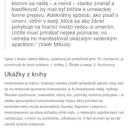
ktorom sa nedá – a nemá – všetko zmerať a
klasifikovať, by mali byť bližšie k umeleckej
forme prejavu. Adekvátny spôsob, ako písať o
umení, vidím v eseji, ktorá sa ako žáner
pohybuje na hranici medzi vedou a umením.
Určite musí prinášať nejaké poznanie, no
netreba ho manifestovať okázalým vedeckým
aparátom.“ (Valér Mikula)
Výber z textov Valéra Mikulu, vydávaný pri príležitosti jeho 70. narodenín, je
rozvrhnutý do troch zväzkov: 1. Kritiky, 2. Štúdie a eseje, 3. Rozhovory.
Ukážky z knihy
Hviezdoslav je mýtom. Doklady netreba zvlášť vyhľadávať, takmer vždy, keď
sa na verejnosti spomenie Hviezdoslav, je to Hviezdoslav veľký, mýtický.
Školské vyučovanie, masmédiá, názvy ulíc, pomníky, kultúrne podujatia – to
všetko spoluvytvára hviezdoslavovský mýtus, ktorý prenikol do
každodenného života slovenského človeka. Napokon i písanie o
Hviezdoslavovi sa stáva súčasťou tohto mýtu, v niektorých vyjadreniach naň
nadväzujúc, v iných mu protirečiac, odhaľujúc ho. K tým druhým by sa rád
zaradil aj tento príspevok.