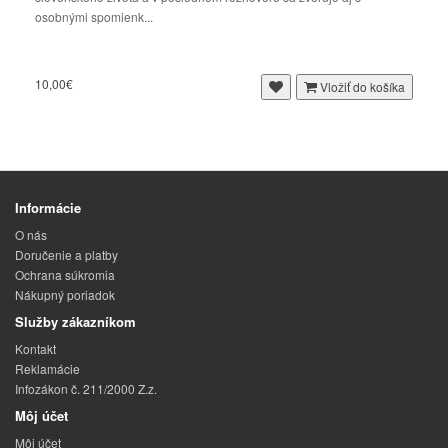
osobnými spomienk...
10,00€
Vložiť do košíka
Informácie
O nás
Doručenie a platby
Ochrana súkromia
Nákupný poriadok
Služby zákazníkom
Kontakt
Reklamácie
Infozákon č. 211/2000 Z.z.
Môj účet
Môj účet