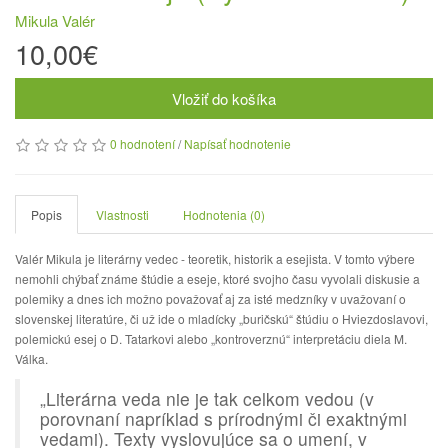
Mikula Valér
10,00€
Vložiť do košíka
0 hodnotení
/
Napísať hodnotenie
Popis
Vlastnosti
Hodnotenia (0)
Valér Mikula je literárny vedec - teoretik, historik a esejista. V tomto výbere
nemohli chýbať známe štúdie a eseje, ktoré svojho času vyvolali diskusie a
polemiky a dnes ich možno považovať aj za isté medzníky v uvažovaní o
slovenskej literatúre, či už ide o mladícky „buričskú“ štúdiu o Hviezdoslavovi,
polemickú esej o D. Tatarkovi alebo „kontroverznú“ interpretáciu diela M.
Válka.
„Literárna veda nie je tak celkom vedou (v
porovnaní napríklad s prírodnými či exaktnými
vedami). Texty vyslovujúce sa o umení, v