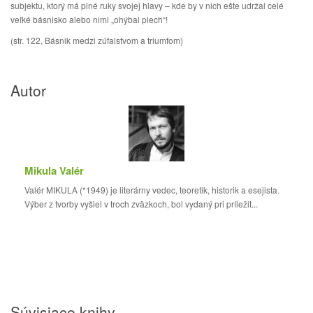
subjektu, ktorý má plné ruky svojej hlavy – kde by v nich ešte udržal celé
veľké básnisko alebo nimi „ohýbal plech“!
(str. 122, Básnik medzi zúfalstvom a triumfom)
Autor
Mikula Valér
Valér MIKULA (*1949) je literárny vedec, teoretik, historik a esejista.
Výber z tvorby vyšiel v troch zväzkoch, bol vydaný pri príležit...
Súvisiace knihy