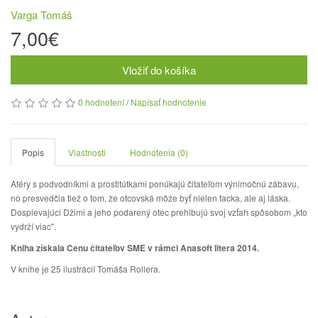
Varga Tomáš
7,00€
Vložiť do košíka
0 hodnotení
/
Napísať hodnotenie
Popis
Vlastnosti
Hodnotenia (0)
Aféry s podvodníkmi a prostitútkami ponúkajú čitateľom výnimočnú zábavu,
no presvedčia tiež o tom, že otcovská môže byť nielen facka, ale aj láska.
Dospievajúci Džimi a jeho podarený otec prehlbujú svoj vzťah spôsobom „kto
vydrží viac".
Kniha získala Cenu čitateľov SME v rámci Anasoft litera 2014.
V knihe je 25 ilustrácií Tomáša Rollera.