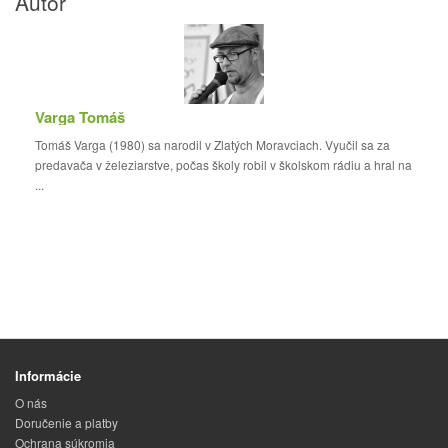
Autor
Varga Tomáš
Tomáš Varga (1980) sa narodil v Zlatých Moravciach. Vyučil sa za
predavača v železiarstve, počas školy robil v školskom rádiu a hral na
...
Informácie
O nás
Doručenie a platby
Ochrana súkromia