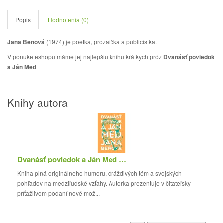
Popis
Hodnotenia (0)
Jana Beňová
(1974) je poetka, prozaička a publicistka.
V ponuke eshopu máme jej najlepšiu knihu krátkych próz
Dvanásť poviedok
a Ján Med
Knihy autora
Dvanásť poviedok a Ján Med (2003, vypredané)
Kniha plná originálneho humoru, dráždivých tém a svojských
pohľadov na medziľudské vzťahy. Autorka prezentuje v čitateľsky
príťažlivom podaní nové mož...