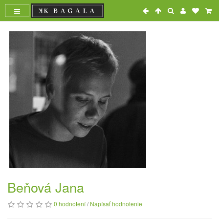
Beňová Jana
0 hodnotení
/
Napísať hodnotenie