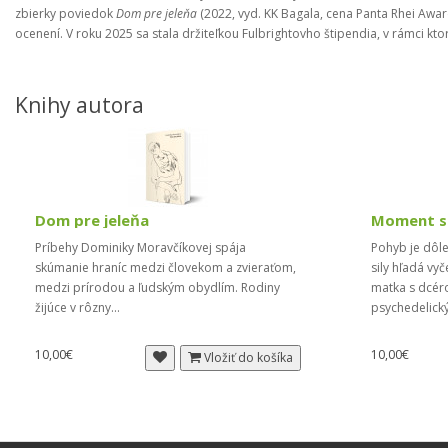
zbierky poviedok
Dom pre jeleňa
(2022, vyd. KK Bagala, cena Panta Rhei Awar
ocenení. V roku 2025 sa stala držiteľkou Fulbrightovho štipendia, v rámci k
Knihy autora
Dom pre jeleňa
Moment si
Príbehy Dominiky Moravčíkovej spája
Pohyb je dôl
skúmanie hraníc medzi človekom a zvieraťom,
sily hľadá vy
medzi prírodou a ľudským obydlím. Rodiny
matka s dcér
žijúce v rôzny...
psychedelický
10,00€
10,00€
Vložiť do košíka