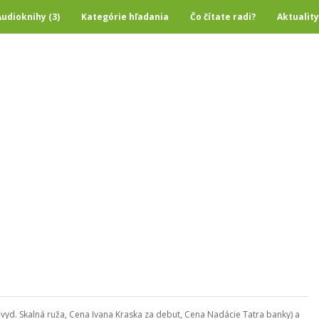
Audioknihy (3)
Kategórie hľadania
Čo čítate radi?
Aktuality
 vyd. Skalná ruža, Cena Ivana Kraska za debut, Cena Nadácie Tatra banky) a