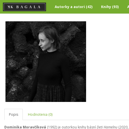
Autorky a autori (42)
Knihy (93)
Popis
Hodnotenia (0)
Dominika Moravčíková
(1992) je outorkou knihy básní
Deti Hamelnu
(2020,