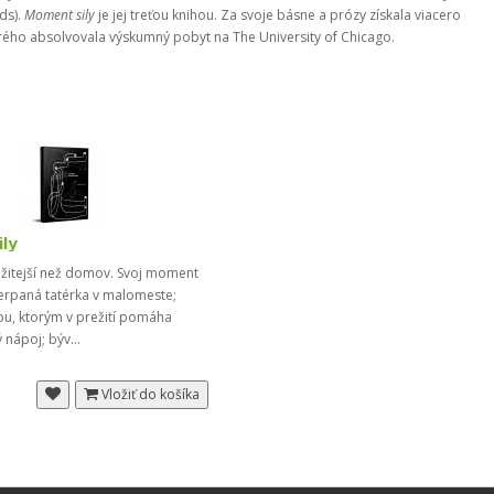
ds).
Moment sily
je jej treťou knihou. Za svoje básne a prózy získala viacero
torého absolvovala výskumný pobyt na The University of Chicago.
ly
ežitejší než domov. Svoj moment
čerpaná tatérka v malomeste;
ou, ktorým v prežití pomáha
 nápoj; býv...
Vložiť do košíka