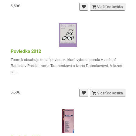
5,50€
Vložiť do košíka
Poviedka 2012
Zborník obsahuje desať poviedok, ktoré vybrala porota v zložení
Radoslav Passia, Ivana Taranenková a Ivana Dobrakovová. Víťazom
sa ...
5,50€
Vložiť do košíka