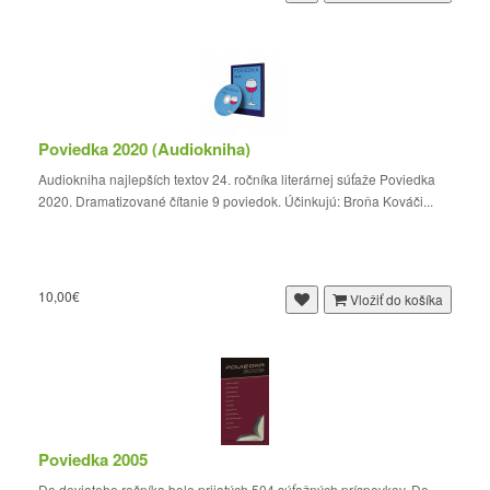
Poviedka 2020 (Audiokniha)
Audiokniha najlepších textov 24. ročníka literárnej súťaže Poviedka
2020. Dramatizované čítanie 9 poviedok. Účinkujú: Broňa Kováči...
10,00€
Vložiť do košíka
Poviedka 2005
Do deviateho ročníka bolo prijatých 504 súťažných príspevkov. Do