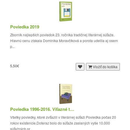
Poviedka 2019
Zborník najlepších poviedok 23. ročníka tradičnej literárnej súťaže.
Hlavnú cenu získala Dominika Moravčíková a porota udelila aj osem
p...
5,50€
Vložiť do košíka
Poviedka 1996-2016. Víťazné texty
Všetky poviedky, ktoré zvíťazili v literárnej súťaži Poviedka počas 20
rokov existencie.Doteraz bolo do súťaže zaslaných vyše 10.000
súťažných pr...