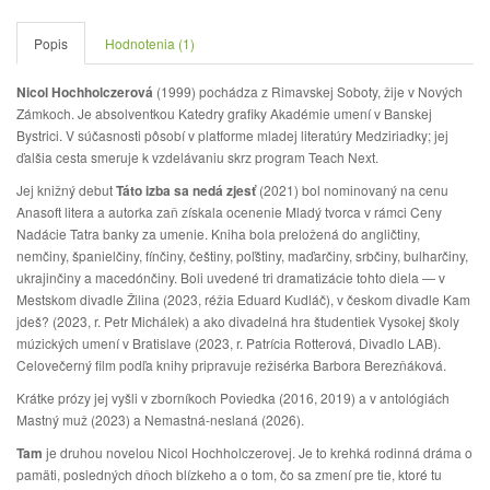
Popis
Hodnotenia (1)
Nicol Hochholczerová
(1999) pochádza z Rimavskej Soboty, žije v Nových
Zámkoch. Je absolventkou Katedry grafiky Akadémie umení v Banskej
Bystrici. V súčasnosti pôsobí v platforme mladej literatúry Medziriadky; jej
ďalšia cesta smeruje k vzdelávaniu skrz program Teach Next.
Jej knižný debut
Táto izba sa nedá zjesť
(2021) bol nominovaný na cenu
Anasoft litera a autorka zaň získala ocenenie Mladý tvorca v rámci Ceny
Nadácie Tatra banky za umenie. Kniha bola preložená do angličtiny,
nemčiny, španielčiny, fínčiny, češtiny, poľštiny, maďarčiny, srbčiny, bulharčiny,
ukrajinčiny a macedónčiny. Boli uvedené tri dramatizácie tohto diela — v
Mestskom divadle Žilina (2023, réžia Eduard Kudláč), v českom divadle Kam
jdeš? (2023, r. Petr Michálek) a ako divadelná hra študentiek Vysokej školy
múzických umení v Bratislave (2023, r. Patrícia Rotterová, Divadlo LAB).
Celovečerný film podľa knihy pripravuje režisérka Barbora Berezňáková.
Krátke prózy jej vyšli v zborníkoch Poviedka (2016, 2019) a v antológiách
Mastný muž (2023) a Nemastná-neslaná (2026).
Tam
je druhou novelou Nicol Hochholczerovej. Je to krehká rodinná dráma o
pamäti, posledných dňoch blízkeho a o tom, čo sa zmení pre tie, ktoré tu