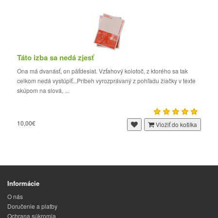
Táto izba sa nedá zjesť
Ona má dvanásť, on päťdesiat. Vzťahový kolotoč, z ktorého sa tak
celkom nedá vystúpiť...Príbeh vyrozprávaný z pohľadu žiačky v texte
skúpom na slová, ...
10,00€
Vložiť do košíka
Informácie
O nás
Doručenie a platby
Ochrana súkromia