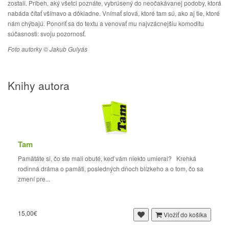
zostali. Príbeh, aký všetci poznáte, vybrúsený do neočakávanej podoby, ktorá
nabáda čítať všímavo a dôkladne. Vnímať slová, ktoré tam sú, ako aj tie, ktoré
nám chýbajú. Ponoriť sa do textu a venovať mu najvzácnejšiu komoditu
súčasnosti: svoju pozornosť.
Foto autorky © Jakub Gulyás
Knihy autora
Tam
Pamätáte si, čo ste mali obuté, keď vám niekto umieral? Krehká
rodinná dráma o pamäti, posledných dňoch blízkeho a o tom, čo sa
zmení pre...
15,00€
Vložiť do košíka