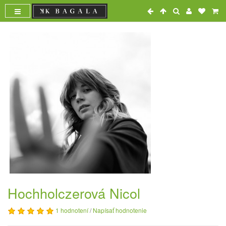
Hochholczerová Nicol
1 hodnotení
/
Napísať hodnotenie