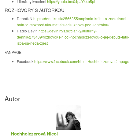
Literárny kvocient
https://youtu.be/04pJYk4b5pI
ROZHOVORY S AUTORKOU
Denník N
https://dennikn.sk/2566355/napisala-knihu-o-zneuzivani-
bola-to-moznost-ako-mat-situaciu-znova-pod-kontrolou/
Rádio Devín
https://devin.rtvs.sk/clanky/kulturny-
dennik/273439/rozhovor-s-nicol-hochholczerovou-o-jej-debute-tato-
izba-sa-neda-zjest
FANPAGE
Facebook
https://www.facebook.com/Nicol.Hochholczerova.fanpage
Autor
Hochholczerová Nicol