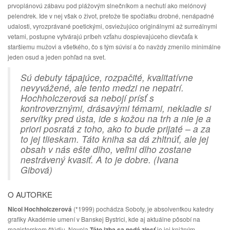
prvoplánovú zábavu pod plážovým slnečníkom a nechutí ako melónový
pelendrek. Ide v nej však o život, pretože tie spočiatku drobné, nenápadné
udalosti, vyrozprávané poetickými, osviežujúco originálnymi až surreálnymi
vetami, postupne vytvárajú príbeh vzťahu dospievajúceho dievčaťa k
staršiemu mužovi a všetkého, čo s tým súvisí a čo navždy zmenilo minimálne
jeden osud a jeden pohľad na svet.
Sú debuty tápajúce, rozpačité, kvalitatívne
nevyvážené, ale tento medzi ne nepatrí.
Hochholczerová sa nebojí prísť s
kontroverznými, drásavými témami, nekladie si
servítky pred ústa, ide s kožou na trh a nie je a
priori posratá z toho, ako to bude prijaté – a za
to jej tlieskam. Táto kniha sa dá zhltnúť, ale jej
obsah v nás ešte dlho, veľmi dlho zostane
nestrávený kvasiť. A to je dobre. (Ivana
Gibová)
O AUTORKE
Nicol Hochholczerová
(*1999) pochádza Soboty, je absolventkou katedry
grafiky Akadémie umení v Banskej Bystrici, kde aj aktuálne pôsobí na
magisterskom štúdiu. Novela
Táto izba sa nedá zjesť
je jej knižným