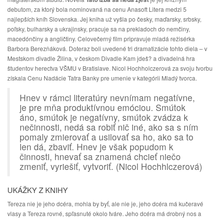
debutom, za ktorý bola nominovaná na cenu Anasoft Litera medzi 5
najlepších kníh Slovenska. Jej kniha už vyšla po česky, maďarsky, srbsky,
poľsky, bulharsky a ukrajinsky, pracuje sa na prekladoch do nemčiny,
macedónčiny a angličtiny. Celovečerný film pripravuje mladá režisérka
Barbora Berezňáková. Doteraz boli uvedené tri dramatizácie tohto diela – v
Mestskom divadle Žilina, v českom Divadle Kam jdeš? a divadelná hra
študentov herectva VŠMU v Bratislave. Nicol Hochholczerová za svoju tvorbu
získala Cenu Nadácie Tatra Banky pre umenie v kategórii Mladý tvorca.
Hnev v rámci literatúry nevnímam negatívne,
je pre mňa produktívnou emóciou. Smútok
áno, smútok je negatívny, smútok zvádza k
nečinnosti, nedá sa robiť nič iné, ako sa s ním
pomaly zmierovať a usilovať sa ho, ako sa to
len dá, zbaviť. Hnev je však popudom k
činnosti, hnevať sa znamená chcieť niečo
zmeniť, vyriešiť, vytvoriť. (Nicol Hochhlczerová)
UKÁŽKY Z KNIHY
Tereza nie je jeho dcéra, mohla by byť, ale nie je, jeho dcéra má kučeravé
vlasy a Tereza rovné, spľasnuté okolo tváre. Jeho dcéra má drobný nos a