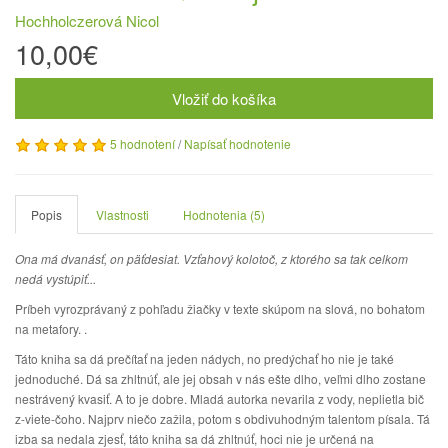
Hochholczerová Nicol
10,00€
Vložiť do košíka
5 hodnotení
/
Napísať hodnotenie
Popis
Vlastnosti
Hodnotenia (5)
Ona má dvanásť, on päťdesiat. Vzťahový kolotoč, z ktorého sa tak celkom
nedá vystúpiť...
Príbeh vyrozprávaný z pohľadu žiačky v texte skúpom na slová, no bohatom
na metafory. .
Táto kniha sa dá prečítať na jeden nádych, no predýchať ho nie je také
jednoduché. Dá sa zhltnúť, ale jej obsah v nás ešte dlho, veľmi dlho zostane
nestrávený kvasiť. A to je dobre. Mladá autorka nevarila z vody, neplietla bič
z-viete-čoho. Najprv niečo zažila, potom s obdivuhodným talentom písala. Tá
izba sa nedala zjesť, táto kniha sa dá zhltnúť, hoci nie je určená na