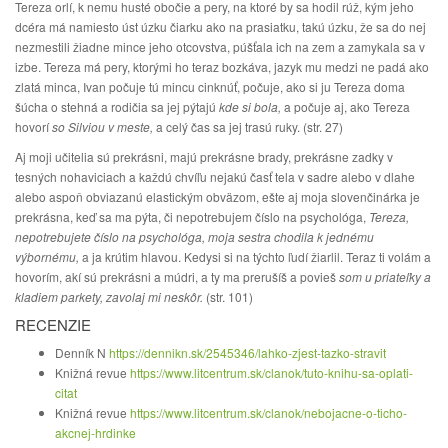
Tereza orlí, k nemu husté obočie a pery, na ktoré by sa hodil rúž, kým jeho
dcéra má namiesto úst úzku čiarku ako na prasiatku, takú úzku, že sa do nej
nezmestili žiadne mince jeho otcovstva, púšťala ich na zem a zamykala sa v
izbe. Tereza má pery, ktorými ho teraz bozkáva, jazyk mu medzi ne padá ako
zlatá minca, Ivan počuje tú mincu cinknúť, počuje, ako si ju Tereza doma
šúcha o stehná a rodičia sa jej pýtajú
kde si bola,
a počuje aj, ako Tereza
hovorí
so Silviou v meste,
a celý čas sa jej trasú ruky. (str. 27)
Aj moji učitelia sú prekrásni, majú prekrásne brady, prekrásne zadky v
tesných nohaviciach a každú chvíľu nejakú časť tela v sadre alebo v dlahe
alebo aspoň obviazanú elastickým obväzom, ešte aj moja slovenčinárka je
prekrásna, keď sa ma pýta, či nepotrebujem číslo na psychológa,
Tereza,
nepotrebujete číslo na psychológa, moja sestra chodila k jednému
výbornému,
a ja krútim hlavou. Kedysi si na týchto ľudí žiarlil. Teraz ti volám a
hovorím, akí sú prekrásni a múdri, a ty ma prerušíš a povieš
som u priateľky a
kladiem parkety, zavolaj mi neskôr.
(str. 101)
RECENZIE
Denník N
https://dennikn.sk/2545346/lahko-zjest-tazko-stravit
Knižná revue
https://www.litcentrum.sk/clanok/tuto-knihu-sa-oplati-
citat
Knižná revue
https://www.litcentrum.sk/clanok/nebojacne-o-ticho-
akcnej-hrdinke