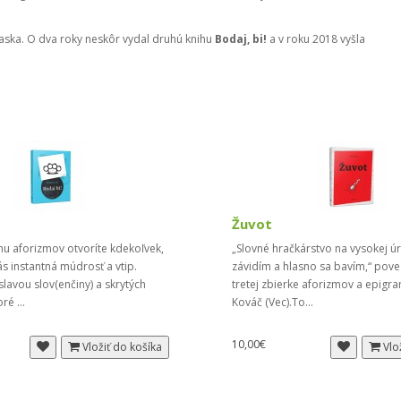
Kraska. O dva roky neskôr vydal druhú knihu
Bodaj, bi!
a v roku 2018 vyšla
Žuvot
hu aforizmov otvoríte kdekoľvek,
„Slovné hračkárstvo na vysokej úr
ás instantná múdrosť a vtip.
závidím a hlasno sa bavím,“ pove
slavou slov(enčiny) a skrytých
tretej zbierke aforizmov a epigr
ré ...
Kováč (Vec).To...
10,00€
Vložiť do košíka
Vlo