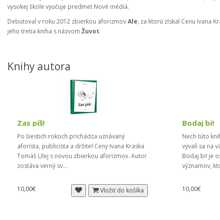
vysokej škole vyučuje predmet Nové médiá.
Debutoval v roku 2012 zbierkou aforizmov
Ale
, za ktorú získal Cenu Ivana 
jeho tretia kniha s názvom
Žuvot
.
Knihy autora
Zas píš!
Bodaj bi!
Po šiestich rokoch prichádza uznávaný
Nech túto kni
aforista, publicista a držiteľ Ceny Ivana Kraska
vyvalí sa na v
Tomáš Ulej s novou zbierkou aforizmov. Autor
Bodaj bi! je o
zostáva verný sv...
významov, kto
10,00€
10,00€
Vložiť do košíka