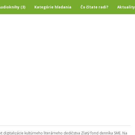
Audioknihy (3)
Kategórie hľadania
Čo čítate radi?
Aktuality
ekt digitalizácie kultúrneho literárneho dedičstva Zlatý fond denníka SME. Na