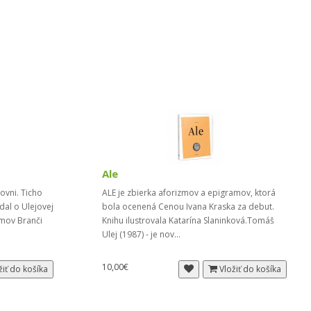
Ale
ovni. Ticho
ALE je zbierka aforizmov a epigramov, ktorá
dal o Ulejovej
bola ocenená Cenou Ivana Kraska za debut.
amov Branči
Knihu ilustrovala Katarína Slaninková.Tomáš
Ulej (1987) - je nov...
10,00€
žiť do košíka
Vložiť do košíka