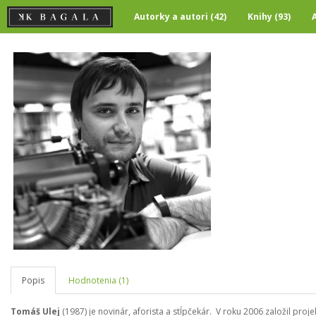
Autorky a autori (42)
Knihy (93)
Popis
Hodnotenia (1)
Tomáš Ulej
(1987) je novinár, aforista a stĺpčekár. V roku 2006 založil proj