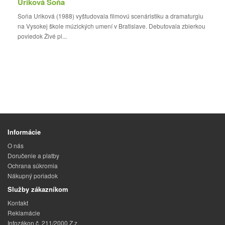
Uriková Soňa
Soňa Uriková (1988) vyštudovala filmovú scenáristiku a dramaturgiu
na Vysokej škole múzických umení v Bratislave. Debutovala zbierkou
poviedok Živé pl...
Informácie
O nás
Doručenie a platby
Ochrana súkromia
Nákupný poriadok
Služby zákazníkom
Kontakt
Reklamácie
Infozákon č. 211/2000 Z.z.