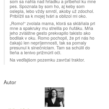
som sa nahla nad hriadku a pribehol ku mne
pes. Spoznala by som ho, aj keby som
oslepla, lebo vždy smrdí, akoby už zdochol.
Priblížil sa k mojej tvári a oblizol mi oko.
„Romo!“ zvolala mama, ktorá sa skláňala pri
mne a spakruky mu strelila po ňufáku. Mňa
jeho zvláštne gesto prekvapilo takisto ako
bodliak v oku. Romo pochopil, že pri nás ho
čakajú len nepríjemnosti, tak sa pomaly
presunul k slnečniciam. Tam sa schúlil do
tieňa a lenivo prižmúril oči.
Na vedľajšom pozemku zavrčal traktor.
Autor