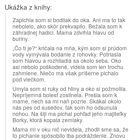
Ukážka z knihy:
Zapichla som si bodliak do oka. Ani ma to tak
nebolelo, ako skôr prekvapilo. Bežala som k
záhradnej hadici. Mama zdvihla hlavu od
buriny.
„Čo ti je?“ kričala na mňa, kým som si prúdom
vody vymývala bodanie z rohovky. Potriasla
som hlavou a rozhliadla sa okolo seba. Oko
asi nebolo poškodené, videla som len trochu
zahmlene. Niečo ma však príšerne pichalo
pod viečkom.
Umyla som si ruky od hliny a oko si požmolila.
Nepríjemná bolesť zosilnela. Prešla som k
mame, nech sa mi naň pozrie. Skákal okolo
nás pes od susedov, tak som ho odsunula
nohou. Na šiji ma pichal pohľad jeho majiteľky
Borky, ktorá kopala zemiaky.
Mama mi v oku nič nevidela, zhodli sme sa, že
to pichanie spôsobilo iba podráždenie. Znovu