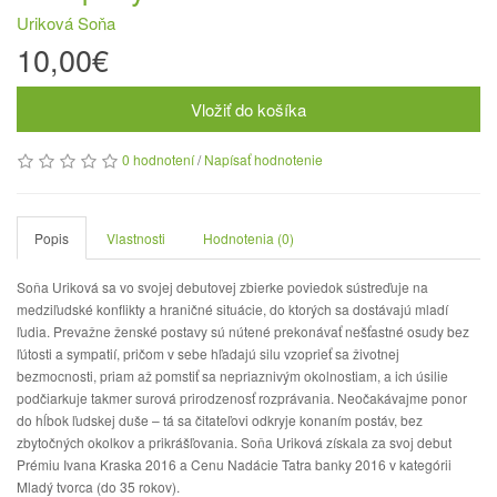
Uriková Soňa
10,00€
Vložiť do košíka
0 hodnotení
/
Napísať hodnotenie
Popis
Vlastnosti
Hodnotenia (0)
Soňa Uriková sa vo svojej debutovej zbierke poviedok sústreďuje na
medziľudské konflikty a hraničné situácie, do ktorých sa dostávajú mladí
ľudia. Prevažne ženské postavy sú nútené prekonávať nešťastné osudy bez
ľútosti a sympatií, pričom v sebe hľadajú silu vzoprieť sa životnej
bezmocnosti, priam až pomstiť sa nepriaznivým okolnostiam, a ich úsilie
podčiarkuje takmer surová prirodzenosť rozprávania. Neočakávajme ponor
do hĺbok ľudskej duše – tá sa čitateľovi odkryje konaním postáv, bez
zbytočných okolkov a prikrášľovania. Soňa Uriková získala za svoj debut
Prémiu Ivana Kraska 2016 a Cenu Nadácie Tatra banky 2016 v kategórii
Mladý tvorca (do 35 rokov).